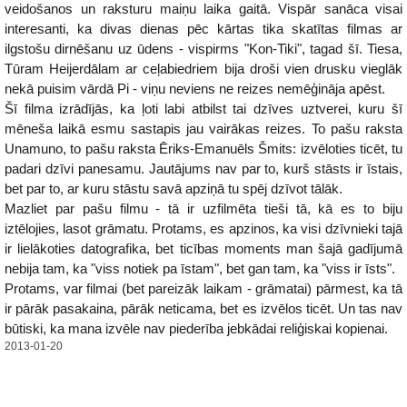
veidošanos un raksturu maiņu laika gaitā. Vispār sanāca visai
interesanti, ka divas dienas pēc kārtas tika skatītas filmas ar
ilgstošu dirnēšanu uz ūdens - vispirms "Kon-Tiki", tagad šī. Tiesa,
Tūram Heijerdālam ar ceļabiedriem bija droši vien drusku vieglāk
nekā puisim vārdā Pi - viņu neviens ne reizes nemēģināja apēst.
Šī filma izrādījās, ka ļoti labi atbilst tai dzīves uztverei, kuru šī
mēneša laikā esmu sastapis jau vairākas reizes. To pašu raksta
Unamuno, to pašu raksta Ēriks-Emanuēls Šmits: izvēloties ticēt, tu
padari dzīvi panesamu. Jautājums nav par to, kurš stāsts ir īstais,
bet par to, ar kuru stāstu savā apziņā tu spēj dzīvot tālāk.
Mazliet par pašu filmu - tā ir uzfilmēta tieši tā, kā es to biju
iztēlojies, lasot grāmatu. Protams, es apzinos, ka visi dzīvnieki tajā
ir lielākoties datografika, bet ticības moments man šajā gadījumā
nebija tam, ka "viss notiek pa īstam", bet gan tam, ka "viss ir īsts".
Protams, var filmai (bet pareizāk laikam - grāmatai) pārmest, ka tā
ir pārāk pasakaina, pārāk neticama, bet es izvēlos ticēt. Un tas nav
būtiski, ka mana izvēle nav piederība jebkādai reliģiskai kopienai.
2013-01-20