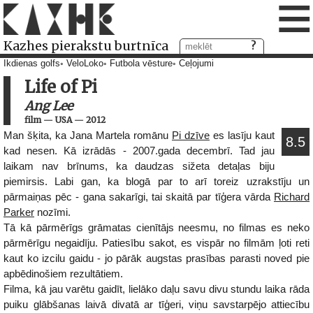
≡
Kazhes pierakstu burtnīca
Ikdienas golfs
VeloLoko
Futbola vēsture
Ceļojumi
Life of Pi
Ang Lee
film
—
USA
—
2012
Man šķita, ka Jana Martela romānu
Pi dzīve
es lasīju kaut
8.5
kad nesen. Kā izrādās - 2007.gada decembrī. Tad jau
laikam nav brīnums, ka daudzas sižeta detaļas biju
piemirsis. Labi gan, ka blogā par to arī toreiz uzrakstīju un
pārmaiņas pēc - gana sakarīgi, tai skaitā par tīģera vārda
Richard
Parker
nozīmi.
Tā kā pārmērīgs grāmatas cienītājs neesmu, no filmas es neko
pārmērīgu negaidīju. Patiesību sakot, es vispār no filmām ļoti reti
kaut ko izcilu gaidu - jo pārāk augstas prasības parasti noved pie
apbēdinošiem rezultātiem.
Filma, kā jau varētu gaidīt, lielāko daļu savu divu stundu laika rāda
puiku glābšanas laivā divatā ar tīģeri, viņu savstarpējo attiecību