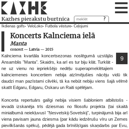
≡
Kazhes pierakstu burtnīca
Ikdienas golfs
VeloLoko
Futbola vēsture
Ceļojumi
Koncerts Kalnciema ielā
Manta
concert
—
Latvia
—
2015
Kalnciema kvartāla koncertsezonas noslēgumā uzstājās
9
Ansamblis "Manta". Skaidrs, ka arī es tur biju klāt. Turklāt -
ne uz vienu no iepriekšējo nedēļu superapmeklētajiem
kalnciemenes koncertiem nebija atzīmējušies nācēju vidū tik
daudzi man pazīstami cilvēki, tā ka nebūt nebiju viens šajā vēlmē
skatīt Edgaru, Edgaru, Oskaru un Raiti spēlējam.
Koncerta repertuārs galīgi nebija visiem šabloniem atbilstošs -
ievadā izskanēja trīs dziesmas no filosofu projekta (tai skaitā
minialbumā neiekļuvusī "Ņesvetskij-Sovetskij", turpinājumā bija arī
viena pavisam jauna dziesma (par kādu iedzērušu vīru un Zemes
pievilkšanās spēku), pēdējā gada brīnišķīgais skaņdarbs par Evu,