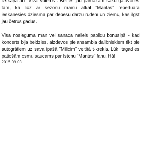
izskaņā arī "Viva Voleros". Bet es jau pamazām sāku gatavoties
tam, ka līdz ar sezonu maiņu atkal "Mantas" repertuārā
ieskanēsies dziesma par debesu dārzu rudenī un ziemu, kas ilgst
jau četrus gadus.
Visa noslēgumā man vēl sanāca neliels papildu bonusiņš - kad
koncerts bija beidzies, aizdevos pie ansambļa dalībniekiem tikt pie
autogrāfiem uz sava īpašā "Milicim" veltītā t-krekla. Lūk, tagad es
patiešām esmu saucams par īstenu "Mantas" fanu. Hā!
2015-09-03