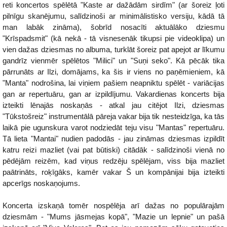
reti koncertos spēlētā "Kaste ar dažādām sirdīm" (ar šoreiz ļoti
pilnīgu skanējumu, salīdzinoši ar minimālistisko versiju, kādā tā
man labāk zināma), šobrīd nosacīti aktuālāko dziesmu
"Krīspadsmit" (kā nekā - tā visnesenāk tikupsi pie videoklipa) un
vien dažas dziesmas no albuma, turklāt šoreiz pat apejot ar līkumu
gandrīz vienmēr spēlētos "Milici" un "Suņi seko". Kā pēcāk tika
pārrunāts ar Ilzi, domājams, ka šis ir viens no paņēmieniem, kā
"Manta" nodrošina, lai viņiem pašiem neapniktu spēlēt - variācijas
gan ar repertuāru, gan ar izpildījumu. Vakardienas koncerts bija
izteikti lēnajās noskaņās - atkal jau citējot Ilzi, dziesmas
"Tūkstošreiz" instrumentālā pāreja vakar bija tik nesteidzīga, ka tās
laikā pie ugunskura varot nodziedāt teju visu "Mantas" repertuāru.
Tā lieta "Mantai" nudien padodās - jau zināmas dziesmas izpildīt
katru reizi mazliet (vai pat būtiski) citādāk - salīdzinoši vienā no
pēdējām reizēm, kad viņus redzēju spēlējam, viss bija mazliet
paātrināts, roķīgāks, kamēr vakar Š un kompānijai bija izteikti
apcerīgs noskaņojums.
Koncerta izskaņā tomēr nospēlēja arī dažas no populārajām
dziesmām - "Mums jāsmejas kopā", "Mazie un lepnie" un pašā