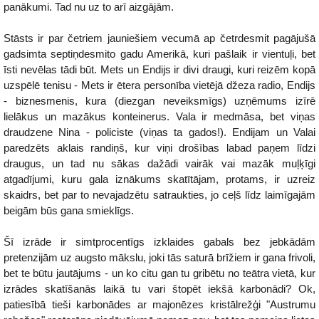
panākumi. Tad nu uz to arī aizgājām.
Stāsts ir par četriem jauniešiem vecumā ap četrdesmit pagājušā
gadsimta septiņdesmito gadu Amerikā, kuri pašlaik ir vientuļi, bet
īsti nevēlas tādi būt. Mets un Endijs ir divi draugi, kuri reizēm kopā
uzspēlē tenisu - Mets ir ētera personība vietējā džeza radio, Endijs
- biznesmenis, kura (diezgan neveiksmīgs) uzņēmums izīrē
lielākus un mazākus konteinerus. Vala ir medmāsa, bet viņas
draudzene Nina - policiste (viņas ta gados!). Endijam un Valai
paredzēts aklais randiņš, kur viņi drošības labad paņem līdzi
draugus, un tad nu sākas dažādi vairāk vai mazāk muļķīgi
atgadījumi, kuru gala iznākums skatītājam, protams, ir uzreiz
skaidrs, bet par to nevajadzētu satraukties, jo ceļš līdz laimīgajām
beigām būs gana smieklīgs.
Šī izrāde ir simtprocentīgs izklaides gabals bez jebkādām
pretenzijām uz augsto mākslu, joki tās saturā brīžiem ir gana frivoli,
bet te būtu jautājums - un ko citu gan tu gribētu no teātra vietā, kur
izrādes skatīšanās laikā tu vari štopēt iekšā karbonādi? Ok,
patiesībā tieši karbonādes ar majonēzes kristālrežģi "Austrumu