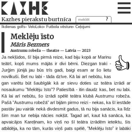
≡
Kazhes pierakstu burtnīca
Ikdienas golfs
VeloLoko
Futbola vēsture
Ceļojumi
Meklēju īsto
Māris Bezmers
Austrumu robeža
—
theatre
—
Latvia
—
2023
Ja nekļūdos, šī bija pirmā reize, kad biju kopā ar Marinu
👍
teātrī, kopš mums mājās ir divi bērni. Diezgan traki -
Jurģim jūnijā jau būs trīs gadi, baigi esam ar šo lietu
novilkuši. Bet nu labi - tāda dzīve. Kā lai arī nebūtu, kas
gan varētu būt šaubīgāk kā ar sievu doties uz teātra izrādi ar
nosaukumu "Meklēju īsto"? Patiesībā - itin daudz kas, bet nu labi.
Kā lai arī nebūtu, šo izrādi spēlē teātra klubā Austrumu robeža.
Pašā "Austrumu robežā" arī bijām pirmo reizi - nekas, ka šī iestāde
pastāv jau vairāk nekā divdesmit gadus, tā nu bija sanācis, ka līdz
šim man tur nebija nācies nokļūt. Tagad arī, kaut kā sanāca, ka
apvaicājos Kareļinam, ko viņš no šī teātra izrādēm ieteiktu, šis
atbildēja, ka no tām, kurās viņš pats spēlē, "Meklēju īsto" ir labāki