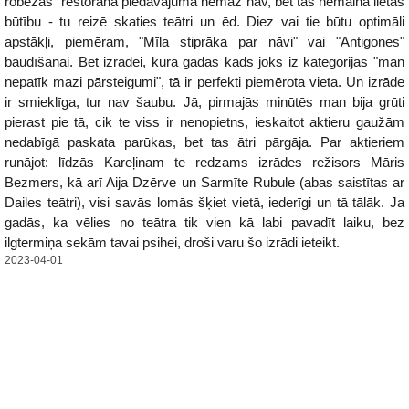
robežas" restorāna piedāvājumā nemaz nav, bet tas nemaina lietas
būtību - tu reizē skaties teātri un ēd. Diez vai tie būtu optimāli
apstākļi, piemēram, "Mīla stiprāka par nāvi" vai "Antigones"
baudīšanai. Bet izrādei, kurā gadās kāds joks iz kategorijas "man
nepatīk mazi pārsteigumi", tā ir perfekti piemērota vieta. Un izrāde
ir smieklīga, tur nav šaubu. Jā, pirmajās minūtēs man bija grūti
pierast pie tā, cik te viss ir nenopietns, ieskaitot aktieru gaužām
nedabīgā paskata parūkas, bet tas ātri pārgāja. Par aktieriem
runājot: līdzās Kareļinam te redzams izrādes režisors Māris
Bezmers, kā arī Aija Dzērve un Sarmīte Rubule (abas saistītas ar
Dailes teātri), visi savās lomās šķiet vietā, iederīgi un tā tālāk. Ja
gadās, ka vēlies no teātra tik vien kā labi pavadīt laiku, bez
ilgtermiņa sekām tavai psihei, droši varu šo izrādi ieteikt.
2023-04-01