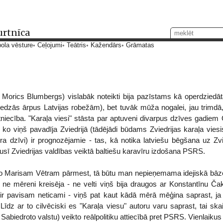
urtnīca
ola vēsture
Ceļojumi
Teātris
Kažendārs
Grāmatas
 Morics Blumbergs) vislabāk noteikti bija pazīstams kā operdziedāt
edzās ārpus Latvijas robežām), bet tuvāk mūža nogalei, jau trimdā
tniecība. "Karaļa viesi" stāsta par aptuveni divarpus dzīves gadiem
o viņš pavadīja Zviedrijā (tādējādi būdams Zviedrijas karaļa viesis)
ra dzīvi) ir prognozējamie - tas, kā notika latviešu bēgšana uz Zv
kusī Zviedrijas valdības veiktā baltiešu karavīru izdošana PSRS.
ko Marisam Vētram pārmest, tā būtu man nepieņemama idejiskā bāze.
a ne mēreni kreisēja - ne velti viņš bija draugos ar Konstantīnu Čak
 ir pavisam neticami - viņš pat kaut kādā mērā mēģina saprast, ja n
 Līdz ar to cilvēciski es "Karaļa viesu" autoru varu saprast, tai ska
ī Sabiedroto valstu) veikto reālpolitiku attiecībā pret PSRS. Vienlaiku