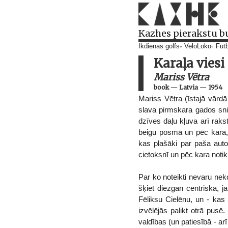
Kazhes pierakstu b
Ikdienas golfs
VeloLoko
Futb
Karaļa viesi
Mariss Vētra
book
—
Latvia
—
1954
Mariss Vētra (īstajā vārdā
slava pirmskara gados sni
dzīves daļu kļuva arī raks
beigu posmā un pēc kara, k
kas plašāki par paša auto
cietoksnī un pēc kara noti
Par ko noteikti nevaru ne
šķiet diezgan centriska, j
Fēliksu Cielēnu, un - kas
izvēlējās palikt otrā pusē.
valdības (un patiesībā - ar