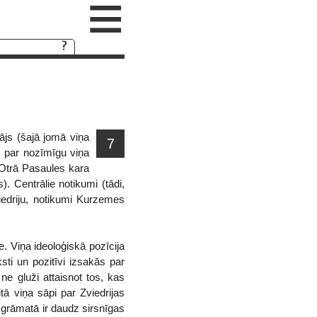
≡
ājs (šajā jomā viņa
7
, par nozīmīgu viņa
 Otrā Pasaules kara
. Centrālie notikumi (tādi,
iedriju, notikumi Kurzemes
 Viņa ideoloģiskā pozīcija
sti un pozitīvi izsakās par
e gluži attaisnot tos, kas
itā viņa sāpi par Zviedrijas
s grāmatā ir daudz sirsnīgas