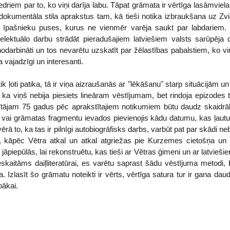
iedriem par to, ko viņi darīja labu. Tāpat grāmata ir vērtīga lasāmviel
 dokumentāla stila aprakstus tam, kā tieši notika izbraukšana uz Zvi
 īpašnieku puses, kurus ne vienmēr varēja saukt par labdariem. In
telektuālo darbu strādāt pieradušajiem latviešiem valsts sarūpēja 
 nodarbināti un tos nevarētu uzskatīt par žēlastības pabalstiem, ko viņ
 vajadzīgi un interesanti.
 ļoti patika, tā ir viņa aizraušanās ar "lēkāšanu" starp situācijām u
ka viņš nebija piesiets lineāram vēstījumam, bet rindoja epizodes t
ītājam 75 gadus pēc aprakstītajiem notikumiem būtu daudz skaidrā
t vai grāmatas fragmentu ievados pievienojis kādu datumu, kas ļautu 
ērā to, ka tas ir pilnīgi autobiogrāfisks darbs, varbūt pat par skādi ne
, kāpēc Vētra atkal un atkal atgriežas pie Kurzemes cietošņa un 
 jāpiepūlās, lai rekonstruētu, kas tieši ar Vētras ģimeni un ar latvieš
skaitāms daiļliteratūrai, es varētu saprast šādu vēstījuma metod
a. Izlasīt šo grāmatu noteikti ir vērts, vērtīga satura tur ir gana daud
bākai.