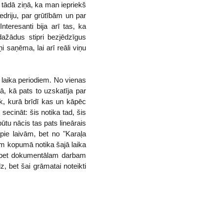
a tādā ziņā, ka man iepriekš
edriju, par grūtībām un par
teresanti bija arī tas, ka
dažādus stipri bezjēdzīgus
i saņēma, lai arī reāli viņu
n laika periodiem. No vienas
ā, kā pats to uzskatīja par
k, kurā brīdī kas un kāpēc
secināt: šis notika tad, šis
būtu nācis tas pats lineārais
pie laivām, bet no "Karaļa
iem kopumā notika šajā laika
i, bet dokumentālam darbam
z, bet šai grāmatai noteikti