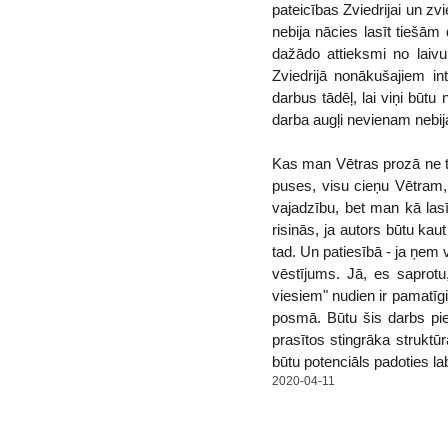
pateicības Zviedrijai un zv
nebija nācies lasīt tiešām
dažādo attieksmi no laivu
Zviedrijā nonākušajiem in
darbus tādēļ, lai viņi būtu
darba augļi nevienam nebija
Kas man Vētras prozā ne tik
puses, visu cieņu Vētram, 
vajadzību, bet man kā las
risinās, ja autors būtu kau
tad. Un patiesībā - ja ņem v
vēstījums. Jā, es saprotu
viesiem" nudien ir pamatīgi
posmā. Būtu šis darbs pie
prasītos stingrāka struktūr
būtu potenciāls padoties la
2020-04-11