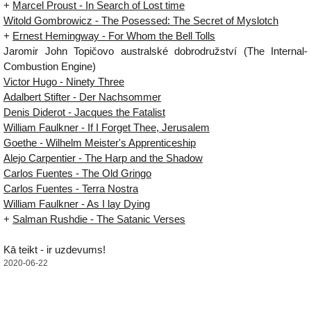
+
Marcel Proust - In Search of Lost time
Witold Gombrowicz - The Posessed: The Secret of Myslotch
+
Ernest Hemingway - For Whom the Bell Tolls
Jaromir John Topičovo australské dobrodružství (The Internal-
Combustion Engine)
Victor Hugo - Ninety Three
Adalbert Stifter - Der Nachsommer
Denis Diderot - Jacques the Fatalist
William Faulkner - If I Forget Thee, Jerusalem
Goethe - Wilhelm Meister's Apprenticeship
Alejo Carpentier - The Harp and the Shadow
Carlos Fuentes - The Old Gringo
Carlos Fuentes - Terra Nostra
William Faulkner - As I lay Dying
+
Salman Rushdie - The Satanic Verses
Kā teikt - ir uzdevums!
2020-06-22