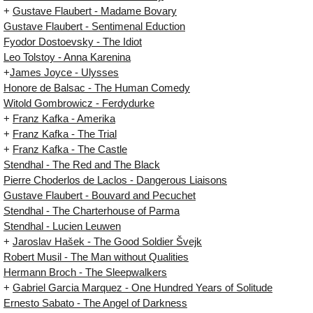
+
Gustave Flaubert - Madame Bovary
Gustave Flaubert - Sentimenal Eduction
Fyodor Dostoevsky - The Idiot
Leo Tolstoy - Anna Karenina
+
James Joyce - Ulysses
Honore de Balsac - The Human Comedy
Witold Gombrowicz - Ferdydurke
+
Franz Kafka - Amerika
+
Franz Kafka - The Trial
+
Franz Kafka - The Castle
Stendhal - The Red and The Black
Pierre Choderlos de Laclos - Dangerous Liaisons
Gustave Flaubert - Bouvard and Pecuchet
Stendhal - The Charterhouse of Parma
Stendhal - Lucien Leuwen
+
Jaroslav Hašek - The Good Soldier Švejk
Robert Musil - The Man without Qualities
Hermann Broch - The Sleepwalkers
+
Gabriel Garcia Marquez - One Hundred Years of Solitude
Ernesto Sabato - The Angel of Darkness