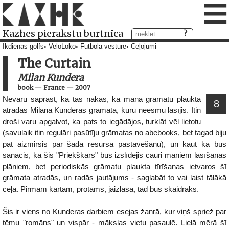
≡
Kazhes pierakstu burtnīca
Ikdienas golfs
VeloLoko
Futbola vēsture
Ceļojumi
The Curtain
Milan Kundera
book
—
France
—
2007
Nevaru saprast, kā tas nākas, ka manā grāmatu plauktā
8
atradās Milana Kunderas grāmata, kuru neesmu lasījis. Itin
droši varu apgalvot, ka pats to iegādājos, turklāt vēl lietotu
(savulaik itin regulāri pasūtīju grāmatas no abebooks, bet tagad biju
pat aizmirsis par šāda resursa pastāvēšanu), un kaut kā būs
sanācis, ka šis "Priekškars" būs izslīdējis cauri maniem lasīšanas
plāniem, bet periodiskās grāmatu plaukta tīrīšanas ietvaros šī
grāmata atradās, un radās jautājums - saglabāt to vai laist tālākā
ceļā. Pirmām kārtām, protams, jāizlasa, tad būs skaidrāks.
Šis ir viens no Kunderas darbiem esejas žanrā, kur viņš spriež par
tēmu "romāns" un vispār - mākslas vietu pasaulē. Lielā mērā šī