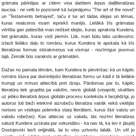
grāmata pārklājas ar citiem viņa darbiem ārpus daiļliteratūras
lauciņa - ne velti to pozicionē kā turpinājumu "The art of the novel"
un "Testaments betrayed", taču ir tur arī tādas idejas un tēmas,
kuras neatceros esam iepriekš manījis. Lielākā šīs grāmatas
vērtība gan patiesībā man nešķiet idejās, kuras apraksta Kundera,
bet grāmatās, kuras viņš piemin. Lūk, man būtu labs uzdevums:
izlasīt lielāko daļu to romānu, kurus Kundera te apskata kā šīs
literatūras formas stūrakmeņus vai vismaz - nozīmīgus posmus
tajā. Zemāk būs saraksts ar grāmatām.
Dažas no pamata tēmām, kam Kundera te pievēršas: kā un kāpēc
romāns kļuva par dominējošo literatūras formu un kādi ir tā lielākie
trumpji un mīnusi attiecībā pret dzeju. Pārdomas par to, kāpēc
literatūra tiek grupēta pa valstīm, nevis globāli (viņaprāt, skatīties
uz jebko literatūrā ārpus globālo procesu konteksta ir bezjēdzīgi, jo
autorus ļoti bieži ietekmē aizrobežu literatūra vairāk nekā vietējās
norises un veidojas polemika starp literātiem, kurus šķir valstu un
valodu robežas). Kas attiecas uz valodu, tās nozīmi literatūras
saturā Kundera uzskata par sekundāru - ka nav tā, ka tev ir jāspēj
Dostojevski lasīt oriģinālā, lai tu viņu uztvertu labāk. Un vēl jo