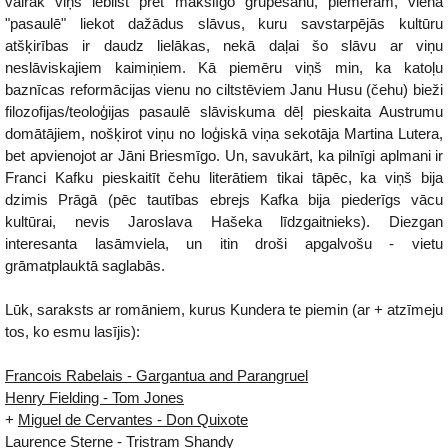
vairāk viņš iebilst pret mākslīgo grupēšanu, piemēram, vienā
"pasaulē" liekot dažādus slāvus, kuru savstarpējās kultūru
atšķirības ir daudz lielākas, nekā daļai šo slāvu ar viņu
neslāviskajiem kaimiņiem. Kā piemēru viņš min, ka katoļu
baznīcas reformācijas vienu no ciltstēviem Janu Husu (čehu) bieži
filozofijas/teoloģijas pasaulē slāviskuma dēļ pieskaita Austrumu
domātājiem, nošķirot viņu no loģiskā viņa sekotāja Martina Lutera,
bet apvienojot ar Jāni Briesmīgo. Un, savukārt, ka pilnīgi aplmani ir
Franci Kafku pieskaitīt čehu literātiem tikai tāpēc, ka viņš bija
dzimis Prāgā (pēc tautības ebrejs Kafka bija piederīgs vācu
kultūrai, nevis Jaroslava Hašeka līdzgaitnieks). Diezgan
interesanta lasāmviela, un itin droši apgalvošu - vietu
grāmatplauktā saglabās.
Lūk, saraksts ar romāniem, kurus Kundera te piemin (ar + atzīmeju
tos, ko esmu lasījis):
Francois Rabelais - Gargantua and Parangruel
Henry Fielding - Tom Jones
+
Miguel de Cervantes - Don Quixote
Laurence Sterne - Tristram Shandy