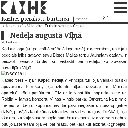
≡
Kazhes pierakstu burtnīca
Ikdienas golfs
VeloLoko
Futbola vēsture
Ceļojumi
Nedēļa augustā Viļņā
2017-12-25
Kad aiz loga (un patiesībā arī šajā loga pusē) ir decembris, un ir jau
pēdējais laiks gatavot savu Bitītes Maijas tērpu Jaunajam gadam, ir
beidzot pienācis brīdis īsi pastāstīt par nedēļu, ko šovasar
pavadījām Viļņā.
Kāpēc tieši Viļņā? Kāpēc nedēļu? Principā tur bija vairāki būtiski
apsvērumi. Pirmkārt, bija izlemts atļaut šovasar arī Marinai
apmeklēt kādu pasākumu, līdz ar to viņai tika nopirkta biļete uz
Robija Viljamsa koncertu Viļņas Vingis parkā. Otrkārt, tā kā pirmie
mēneši ar bērnu kopumā nav tie paši vieglākie un bezrūpīgākie
dzīvē, prasījās kaut kādas izklaides un vides maiņas. Treškārt, bija
skaidrs, ka šajā vasarā nopietnam braucienam uz ārzemēm nebūs
būt, jo Estere tam bija vēl par mazu, bet kaut kur aizbraukt gribējās.