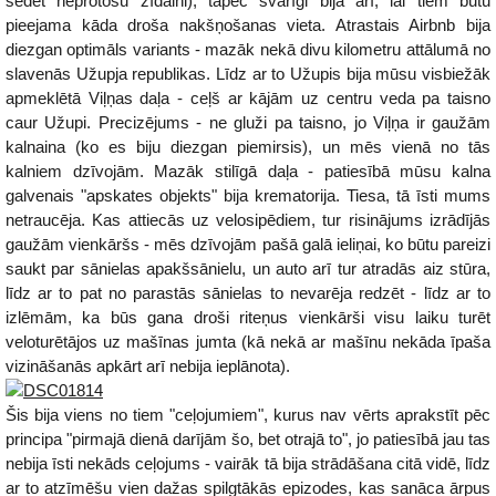
sēdēt neprotošu zīdaini), tāpēc svarīgi bija arī, lai tiem būtu
pieejama kāda droša nakšņošanas vieta. Atrastais Airbnb bija
diezgan optimāls variants - mazāk nekā divu kilometru attālumā no
slavenās Užupja republikas. Līdz ar to Užupis bija mūsu visbiežāk
apmeklētā Viļņas daļa - ceļš ar kājām uz centru veda pa taisno
caur Užupi. Precizējums - ne gluži pa taisno, jo Viļņa ir gaužām
kalnaina (ko es biju diezgan piemirsis), un mēs vienā no tās
kalniem dzīvojām. Mazāk stilīgā daļa - patiesībā mūsu kalna
galvenais "apskates objekts" bija krematorija. Tiesa, tā īsti mums
netraucēja. Kas attiecās uz velosipēdiem, tur risinājums izrādījās
gaužām vienkāršs - mēs dzīvojām pašā galā ieliņai, ko būtu pareizi
saukt par sānielas apakšsānielu, un auto arī tur atradās aiz stūra,
līdz ar to pat no parastās sānielas to nevarēja redzēt - līdz ar to
izlēmām, ka būs gana droši riteņus vienkārši visu laiku turēt
veloturētājos uz mašīnas jumta (kā nekā ar mašīnu nekāda īpaša
vizināšanās apkārt arī nebija ieplānota).
Šis bija viens no tiem "ceļojumiem", kurus nav vērts aprakstīt pēc
principa "pirmajā dienā darījām šo, bet otrajā to", jo patiesībā jau tas
nebija īsti nekāds ceļojums - vairāk tā bija strādāšana citā vidē, līdz
ar to atzīmēšu vien dažas spilgtākās epizodes, kas sanāca ārpus