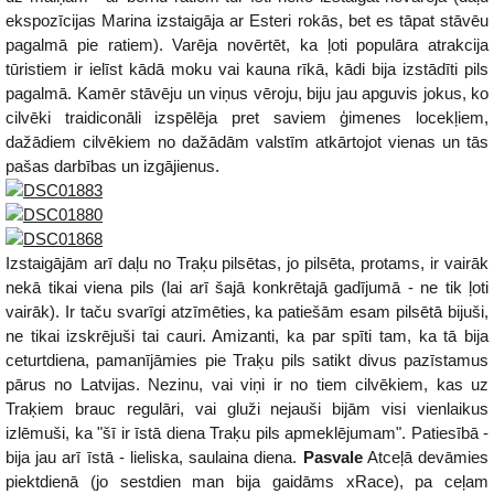
ekspozīcijas Marina izstaigāja ar Esteri rokās, bet es tāpat stāvēu
pagalmā pie ratiem). Varēja novērtēt, ka ļoti populāra atrakcija
tūristiem ir ielīst kādā moku vai kauna rīkā, kādi bija izstādīti pils
pagalmā. Kamēr stāvēju un viņus vēroju, biju jau apguvis jokus, ko
cilvēki traidiconāli izspēlēja pret saviem ģimenes locekļiem,
dažādiem cilvēkiem no dažādām valstīm atkārtojot vienas un tās
pašas darbības un izgājienus.
Izstaigājām arī daļu no Traķu pilsētas, jo pilsēta, protams, ir vairāk
nekā tikai viena pils (lai arī šajā konkrētajā gadījumā - ne tik ļoti
vairāk). Ir taču svarīgi atzīmēties, ka patiešām esam pilsētā bijuši,
ne tikai izskrējuši tai cauri. Amizanti, ka par spīti tam, ka tā bija
ceturtdiena, pamanījāmies pie Traķu pils satikt divus pazīstamus
pārus no Latvijas. Nezinu, vai viņi ir no tiem cilvēkiem, kas uz
Traķiem brauc regulāri, vai gluži nejauši bijām visi vienlaikus
izlēmuši, ka "šī ir īstā diena Traķu pils apmeklējumam". Patiesībā -
bija jau arī īstā - lieliska, saulaina diena.
Pasvale
Atceļā devāmies
piektdienā (jo sestdien man bija gaidāms xRace), pa ceļam