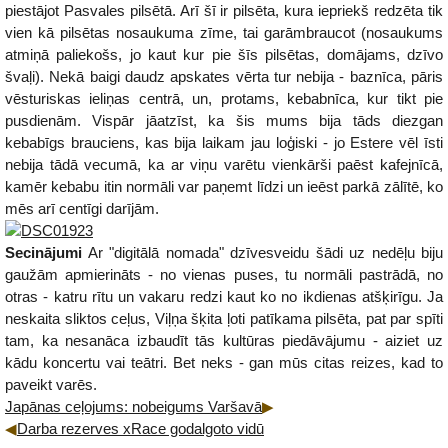
piestājot Pasvales pilsētā. Arī šī ir pilsēta, kura iepriekš redzēta tik
vien kā pilsētas nosaukuma zīme, tai garāmbraucot (nosaukums
atmiņā paliekošs, jo kaut kur pie šīs pilsētas, domājams, dzīvo
švaļi). Nekā baigi daudz apskates vērta tur nebija - baznīca, pāris
vēsturiskas ieliņas centrā, un, protams, kebabnīca, kur tikt pie
pusdienām. Vispār jāatzīst, ka šis mums bija tāds diezgan
kebabīgs brauciens, kas bija laikam jau loģiski - jo Estere vēl īsti
nebija tādā vecumā, ka ar viņu varētu vienkārši paēst kafejnīcā,
kamēr kebabu itin normāli var paņemt līdzi un ieēst parkā zālītē, ko
mēs arī centīgi darījām.
Secinājumi
Ar "digitālā nomada" dzīvesveidu šādi uz nedēļu biju
gaužām apmierināts - no vienas puses, tu normāli pastrādā, no
otras - katru rītu un vakaru redzi kaut ko no ikdienas atšķirīgu. Ja
neskaita sliktos ceļus, Viļņa šķita ļoti patīkama pilsēta, pat par spīti
tam, ka nesanāca izbaudīt tās kultūras piedāvājumu - aiziet uz
kādu koncertu vai teātri. Bet neks - gan mūs citas reizes, kad to
paveikt varēs.
Japānas ceļojums: nobeigums Varšavā
Darba rezerves xRace godalgoto vidū