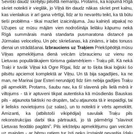
Sevišķi daudz skrējēju pilsētā nemanīju. Protams, ka kopumā Rīgā
skriet noteikti ir vieglāk, jo Viļņā itin daudz nākas skriet pret kalnu,
kas vienlaikus ir arī gana vērtīgi, līdz ar to nevarētu teikt, ka tā būtu
tieši problēma - tikai mazliet izaicinājuma. Jau kalniņš atpakaļ no
Užupes uz mūsu mājām vien nodrošināja lielāku kāpumu nekā
Rīgā summārais manā standarta pusmaratona distancē pa
Jūrmalas veloceliņu. Un pēc skriešanas, kā zināms, ir labs tonuss
dienai un strādāšanai.
Izbrauciens uz Traķiem
Priekšpēdējā mūsu
Viļņas apmeklējuma dienā veicām izbraucienu uz vienu no
Lietuvas populārākajiem tūrisma galamērķiem - Traķu pilī. Kā nekā
Traķi ir tuvāk Viļņai kā Ogre Rīgai, līdz ar to šķita tikai loģiski šo
pilsētu apciemot komplektā ar Viļņu. Un tā bija sagadījies, ka ne
man, ne Marinai (par Esteri nerunājot) līdz šim nebija gadījies Traķu
pili apmeklēt. Protams, šaubu nav, ka šī slavenā pils lielā mērā ir
viltojums - tā ir aptuveni tikpat autentiska kā mūsdienās Bauskas
pils - atjaunota faktiski no drupām, taču atjaunota tā ir iespaidīgi, tai
ir lielisks novietojums (uz salas), un to noteikti ir vērts apmeklēt.
Amizanti, ka (atbilstoši vikipēdijai) savulaik Traķu pils
rekonstrukcijas darbi tika pārtraukti, jo tā pārmērīgi "slavinot
Lietuvas feodālo pagātni". Pils iekštelpu apmeklējumu gan veicām
uz maiņām - ar bērnu ratiem tur īsti neko izstaigāt nevarēja (daļu