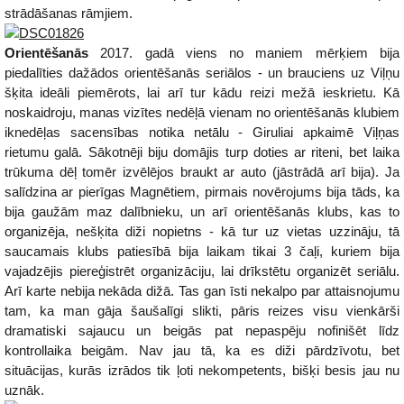
strādāšanas rāmjiem.
Orientēšanās
2017. gadā viens no maniem mērķiem bija
piedalīties dažādos orientēšanās seriālos - un brauciens uz Viļņu
šķita ideāli piemērots, lai arī tur kādu reizi mežā ieskrietu. Kā
noskaidroju, manas vizītes nedēļā vienam no orientēšanās klubiem
iknedēļas sacensības notika netālu - Giruliai apkaimē Viļņas
rietumu galā. Sākotnēji biju domājis turp doties ar riteni, bet laika
trūkuma dēļ tomēr izvēlējos braukt ar auto (jāstrādā arī bija). Ja
salīdzina ar pierīgas Magnētiem, pirmais novērojums bija tāds, ka
bija gaužām maz dalībnieku, un arī orientēšanās klubs, kas to
organizēja, nešķita diži nopietns - kā tur uz vietas uzzināju, tā
saucamais klubs patiesībā bija laikam tikai 3 čaļi, kuriem bija
vajadzējis piereģistrēt organizāciju, lai drīkstētu organizēt seriālu.
Arī karte nebija nekāda dižā. Tas gan īsti nekalpo par attaisnojumu
tam, ka man gāja šaušalīgi slikti, pāris reizes visu vienkārši
dramatiski sajaucu un beigās pat nepaspēju nofinišēt līdz
kontrollaika beigām. Nav jau tā, ka es diži pārdzīvotu, bet
situācijas, kurās izrādos tik ļoti nekompetents, bišķi besis jau nu
uznāk.