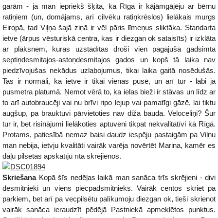
garām - ja man iepriekš šķita, ka Rīga ir kājāmgājēju ar bērnu
ratiņiem (un, domājams, arī cilvēku ratiņkrēslos) lielākais murgs
Eiropā, tad Viļņa šajā ziņā ir vēl pāris līmeņus sliktāka. Standarta
ietve (ārpus vēsturiskā centra, kas ir diezgan ok sataisīts) ir izklāta
ar plāksnēm, kuras uzstādītas droši vien pagājušā gadsimta
septiņdesmitajos-astoņdesmitajos gados un kopš tā laika nav
piedzīvojušas nekādus uzlabojumus, tikai laika gaitā nosēdušās.
Tas ir normāli, ka ietve ir tikai vienas pusē, un arī tur - labi ja
pusmetra platumā. Ņemot vērā to, ka ielas bieži ir stāvas un līdz ar
to arī autobraucēji vai nu brīvi ripo lejup vai pamatīgi gāzē, lai tiktu
augšup, pa brauktuvi pārvietoties nav diža bauda. Veloceliņi? Šur
tur ir, bet risinājumi lielākoties aptuveni tikpat nekvalitatīvi kā Rīgā.
Protams, patiesībā nemaz baisi daudz iespēju pastaigām pa Viļņu
man nebija, ietvju kvalitāti vairāk varēja novērtēt Marina, kamēr es
daļu pilsētas apskatīju rīta skrējienos.
Skriešana
Kopā šīs nedēļas laikā man sanāca trīs skrējieni - divi
desmitnieki un viens piecpadsmitnieks. Vairāk centos skriet pa
parkiem, bet arī pa vecpilsētu palīkumoju diezgan ok, tieši skrienot
vairāk sanāca ieraudzīt pēdējā Pastniekā apmeklētos punktus.