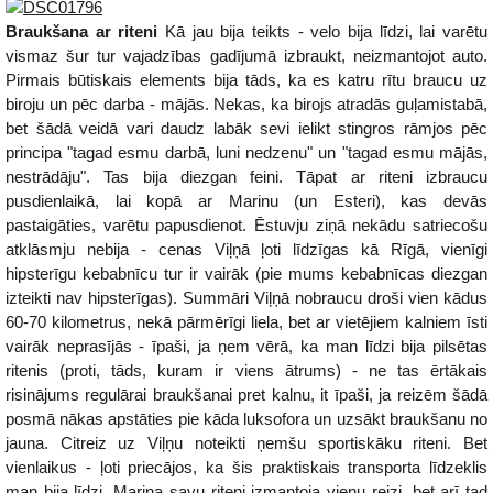
Braukšana ar riteni
Kā jau bija teikts - velo bija līdzi, lai varētu
vismaz šur tur vajadzības gadījumā izbraukt, neizmantojot auto.
Pirmais būtiskais elements bija tāds, ka es katru rītu braucu uz
biroju un pēc darba - mājās. Nekas, ka birojs atradās guļamistabā,
bet šādā veidā vari daudz labāk sevi ielikt stingros rāmjos pēc
principa "tagad esmu darbā, luni nedzenu" un "tagad esmu mājās,
nestrādāju". Tas bija diezgan feini. Tāpat ar riteni izbraucu
pusdienlaikā, lai kopā ar Marinu (un Esteri), kas devās
pastaigāties, varētu papusdienot. Ēstuvju ziņā nekādu satriecošu
atklāsmju nebija - cenas Viļņā ļoti līdzīgas kā Rīgā, vienīgi
hipsterīgu kebabnīcu tur ir vairāk (pie mums kebabnīcas diezgan
izteikti nav hipsterīgas). Summāri Viļņā nobraucu droši vien kādus
60-70 kilometrus, nekā pārmērīgi liela, bet ar vietējiem kalniem īsti
vairāk neprasījās - īpaši, ja ņem vērā, ka man līdzi bija pilsētas
ritenis (proti, tāds, kuram ir viens ātrums) - ne tas ērtākais
risinājums regulārai braukšanai pret kalnu, it īpaši, ja reizēm šādā
posmā nākas apstāties pie kāda luksofora un uzsākt braukšanu no
jauna. Citreiz uz Viļņu noteikti ņemšu sportiskāku riteni. Bet
vienlaikus - ļoti priecājos, ka šis praktiskais transporta līdzeklis
man bija līdzi. Marina savu riteni izmantoja vienu reizi, bet arī tad