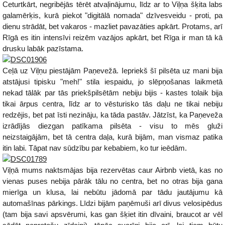
Ceturtkārt, negribējās tērēt atvaļinājumu, līdz ar to Viļņa šķita labs
galamērķis, kurā piekot "digitālā nomada" dzīvesveidu - proti, pa
dienu strādāt, bet vakaros - mazliet pavazāties apkārt. Protams, arī
Rīgā es itin intensīvi reizēm vazājos apkārt, bet Rīga ir man tā kā
drusku labāk pazīstama.
Ceļā uz Viļņu piestājām Paņevežā. Iepriekš šī pilsēta uz mani bija
atstājusi tipisku "meh!" stila iespaidu, jo slēpņošanas laikmetā
nekad tālāk par tās priekšpilsētām nebiju bijis - kastes tolaik bija
tikai ārpus centra, līdz ar to vēsturisko tās daļu ne tikai nebiju
redzējis, bet pat īsti nezināju, ka tāda pastāv. Jātzīst, ka Paņeveža
izrādījās diezgan patīkama pilsēta - visu to mēs gluži
neizstaigājām, bet tā centra daļa, kurā bijām, man vismaz patika
itin labi. Tāpat nav sūdzību par kebabiem, ko tur ieēdām.
Viļņā mums naktsmājas bija rezervētas caur Airbnb vietā, kas no
vienas puses nebija pārāk tālu no centra, bet no otras bija gana
mierīga un klusa, lai nebūtu jādomā par tādu jautājumu kā
automašīnas pārkings. Līdzi bijām paņēmuši arī divus velosipēdus
(tam bija savi apsvērumi, kas gan šķiet itin dīvaini, braucot ar vēl