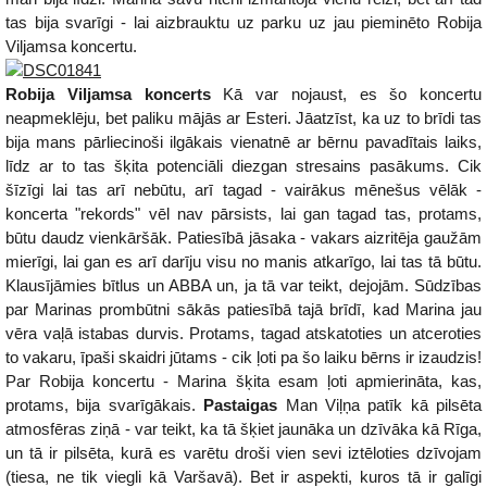
tas bija svarīgi - lai aizbrauktu uz parku uz jau pieminēto Robija
Viljamsa koncertu.
Robija Viljamsa koncerts
Kā var nojaust, es šo koncertu
neapmeklēju, bet paliku mājās ar Esteri. Jāatzīst, ka uz to brīdi tas
bija mans pārliecinoši ilgākais vienatnē ar bērnu pavadītais laiks,
līdz ar to tas šķita potenciāli diezgan stresains pasākums. Cik
šīzīgi lai tas arī nebūtu, arī tagad - vairākus mēnešus vēlāk -
koncerta "rekords" vēl nav pārsists, lai gan tagad tas, protams,
būtu daudz vienkāršāk. Patiesībā jāsaka - vakars aizritēja gaužām
mierīgi, lai gan es arī darīju visu no manis atkarīgo, lai tas tā būtu.
Klausījāmies bītlus un ABBA un, ja tā var teikt, dejojām. Sūdzības
par Marinas prombūtni sākās patiesībā tajā brīdī, kad Marina jau
vēra vaļā istabas durvis. Protams, tagad atskatoties un atceroties
to vakaru, īpaši skaidri jūtams - cik ļoti pa šo laiku bērns ir izaudzis!
Par Robija koncertu - Marina šķita esam ļoti apmierināta, kas,
protams, bija svarīgākais.
Pastaigas
Man Viļņa patīk kā pilsēta
atmosfēras ziņā - var teikt, ka tā šķiet jaunāka un dzīvāka kā Rīga,
un tā ir pilsēta, kurā es varētu droši vien sevi iztēloties dzīvojam
(tiesa, ne tik viegli kā Varšavā). Bet ir aspekti, kuros tā ir galīgi