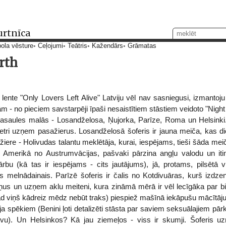
urtnīca
ola vēsture
Ceļojumi
Teātris
Kažendārs
Grāmatas
rth
te "Only Lovers Left Alive" Latviju vēl nav sasniegusi, izmantoju 
 - no pieciem savstarpēji īpaši nesaistītiem stāstiem veidoto "Night
asaules malās - Losandželosa, Ņujorka, Parīze, Roma un Helsinki.
metri uzņem pasažierus. Losandželosā šoferis ir jauna meiča, kas d
iere - Holivudas talantu meklētāja, kurai, iespējams, tieši šāda meiča
ies Amerikā no Austrumvācijas, pašvaki pārzina angļu valodu un i
bu (kā tas ir iespējams - cits jautājums), jā, protams, pilsētā v
ks melnādainais. Parīzē šoferis ir čalis no Kotdivuāras, kurš izd
ņus un uzņem aklu meiteni, kura zināmā mērā ir vēl lecīgāka par 
tad viņš kādreiz mēdz nebūt traks) piespiež mašīnā iekāpušu mācītāju
a spēkiem (Benini ļoti detalizēti stāsta par saviem seksuālajiem pār
ievu). Un Helsinkos? Kā jau ziemeļos - viss ir skumji. Šoferis u