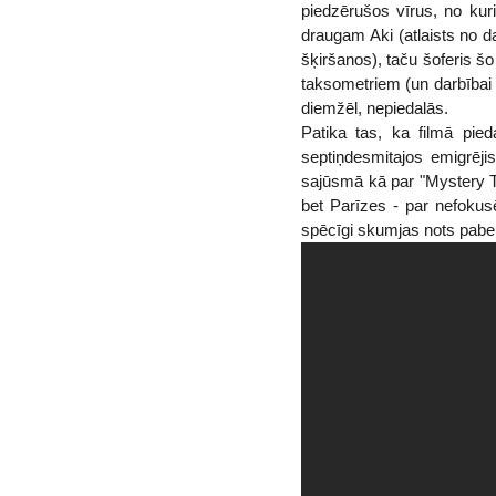
piedzērušos vīrus, no kurie
draugam Aki (atlaists no da
šķiršanos), taču šoferis šo
taksometriem (un darbībai 
diemžēl, nepiedalās.
Patika tas, ka filmā pieda
septiņdesmitajos emigrēji
sajūsmā kā par "Mystery T
bet Parīzes - par nefokusēt
spēcīgi skumjas nots pabei