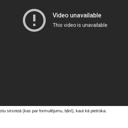
ristu sirsniņā (kas par formulējumu, bļin!), kaut kā pietrūka.