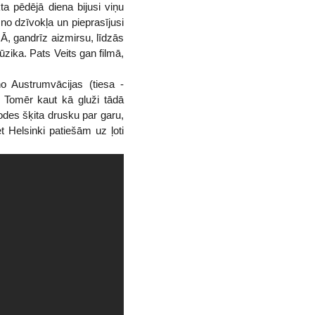
kta pēdējā diena bijusi viņu
 no dzīvokļa un pieprasījusi
 Ā, gandrīz aizmirsu, līdzās
zika. Pats Veits gan filmā,
 no Austrumvācijas (tiesa -
. Tomēr kaut kā gluži tādā
des šķita drusku par garu,
et Helsinki patiešām uz ļoti