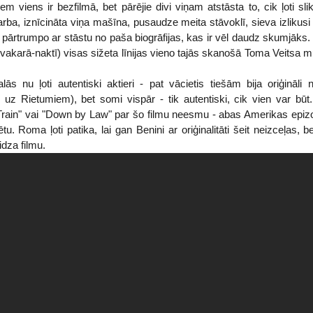
m viens ir bezfilmā, bet pārējie divi viņam atstāsta to, cik ļoti sli
rba, iznīcināta viņa mašīna, pusaudze meita stāvoklī, sieva izlikusi
 pārtrumpo ar stāstu no paša biogrāfijas, kas ir vēl daudz skumjāks.
vakarā-naktī) visas sižeta līnijas vieno tajās skanošā Toma Veitsa mū
lās nu ļoti autentiski aktieri - pat vācietis tiešām bija oriģināli
s uz Rietumiem), bet somi vispār - tik autentiski, cik vien var būt
rain" vai "Down by Law" par šo filmu neesmu - abas Amerikas epizo
u. Roma ļoti patika, lai gan Benini ar oriģinalitāti šeit neizceļas, b
dza filmu.