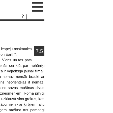
≡
iespēju noskatīties
7.5
 on Earth".
 Viens un tas pats
ienās cer kļūt par mehāniķi
 ir vajadzīga jaunai filmai.
tin nemaz nemāk braukt ar
iņš neorientējas it nemaz,
zen no savas mašīnas divus
biznesmeņiem. Romā pilnīgi
 uzklausīt viņa grēkus, kas
kāpumiem - ar ķirbjiem, aitu
zņem mašīnā trīs pamatīgi