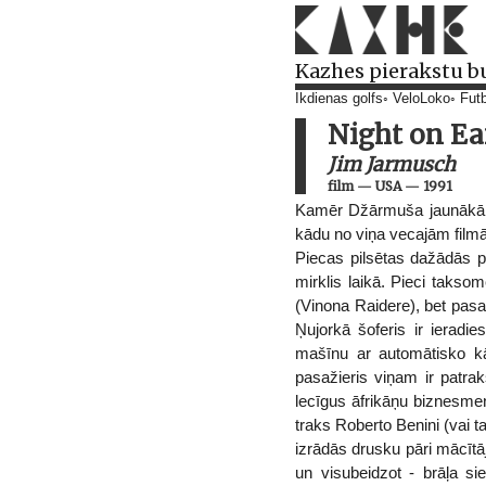
Kazhes pierakstu b
Ikdienas golfs
VeloLoko
Futb
Night on Ea
Jim Jarmusch
film
—
USA
—
1991
Kamēr Džārmuša jaunākā len
kādu no viņa vecajām filmām
Piecas pilsētas dažādās p
mirklis laikā. Pieci takso
(Vinona Raidere), bet pasaž
Ņujorkā šoferis ir ierad
mašīnu ar automātisko kār
pasažieris viņam ir patra
lecīgus āfrikāņu biznesme
traks Roberto Benini (vai 
izrādās drusku pāri mācītāj
un visubeidzot - brāļa s