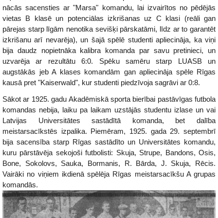
nācās sacensties ar "Marsa" komandu, lai izvairītos no pēdējās
vietas B klasē un potenciālas izkrišanas uz C klasi (reāli gan
pārejas starp līgām nenotika sevišķi pārskatāmi, līdz ar to garantēt
izkrišanu arī nevarēja), un šajā spēlē studenti apliecināja, ka viņi
bija daudz nopietnāka kalibra komanda par savu pretinieci, un
uzvarēja ar rezultātu 6:0. Spēku samēru starp LUASB un
augstākās jeb A klases komandām gan apliecināja spēle Rīgas
kausā pret "Kaiserwald", kur studenti piedzīvoja sagrāvi ar 0:8.
Sākot ar 1925. gadu Akadēmiskā sporta bierībai pastāvīgas futbola
komandas nebija, laiku pa laikam uzstājās studentu izlase un vai
Latvijas Universitātes sastādītā komanda, bet dalība
meistarsacīkstēs izpalika. Piemēram, 1925. gada 29. septembrī
bija sacensība starp Rīgas sastādīto un Universitātes komandu,
kuru pārstāvēja sekojoši futbolisti: Skuja, Strupe, Bandons, Osis,
Bone, Sokolovs, Sauka, Bormanis, R. Bārda, J. Skuja, Rēcis.
Vairāki no viņiem ikdienā spēlēja Rīgas meistarsacīkšu A grupas
komandās.