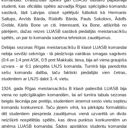
studenti, kas oficiālās spēles aizvadīja Rīgas spēcīgāko komandu
sastāvā, tādi Latvijas izlasē spēlējuši futbolisti kā Hermanis
Saltups, Arvīds Bārda, Rūdolfs Bārda, Pauls Sokolovs, Ādolfs
Greble, Kārlis Bone un citi. Interesanti, ka Bone, atšķirībā no
pārējiem, dažas reizes LUASB sastāvā piedalījās meistarsacīkšu
spēlēs, un par to komanda saņēma tehniskos zaudējumus.
Debijas sezonas Rīgas meistarsacīkšu B klasē LUASB komandai
nebija sevišķi sekmīga - tā piedzīvoja vairākas smagas sagrāves
(0:4 un 1:4 pret ASK, 0:9 pret Makkabi, tiesa, bija arī viena graujoša
uzvara - ar 6:1 pārspēta LNJS komanda. Turnīrā bija paredzēta
sešu komandu dalība, taču faktiski piedalījās vien četras,
studentiem ar LNJS dalot 3.-4. vietu.
1924. gada Rīgas meistarsacīkšu B klasē patiesībā LUASB bija
viena no spēcīgākajām komandām, lai arī turnīra tabula sezonas
beigās liecināja par pretējo, studentiem ieņemot sesto vietu septiņu
komandu konkurencē. Taču jāņem vērā, ka pārkāptu formalitāšu
dēļ studentiem piesprieda zaudējumus vienā uzvarētā un divās
neizšķirti nospēlētās spēlēs, kas deva punktus konkurentēm un
atņēma LUASB komandai. Šādos apstākļos studentu komandai