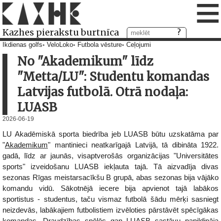
≡
Kazhes pierakstu burtnīca
Ikdienas golfs
VeloLoko
Futbola vēsture
Ceļojumi
No "Akademikum" līdz
"Metta/LU": Studentu komandas
Latvijas futbolā. Otrā nodaļa:
LUASB
2026-06-19
LU Akadēmiskā sporta biedrība jeb LUASB būtu uzskatāma par
"
Akademikum
" mantinieci neatkarīgajā Latvijā, tā dibināta 1922.
gadā, līdz ar jaunās, visaptverošās organizācijas "Universitātes
sports" izveidošanu LUASB iekļauta tajā. Tā aizvadīja divas
sezonas Rīgas meistarsacīkšu B grupā, abas sezonas bija vājāko
komandu vidū. Sākotnējā iecere bija apvienot tajā labākos
sportistus - studentus, taču vismaz futbolā šādu mērķi sasniegt
neizdevās, labākajiem futbolistiem izvēloties pārstāvēt spēcīgākas
komandas. Draudzības spēlēs gan LUASB sastāvu papildināja