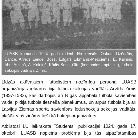
Līdzās aktīvajaiem futbolistiem nozīmīga persona LUASB
organizācijas ietvaros bija futbola sekcijas vadītājs Arvīds Zirnis
(1897-1982), kas darbojās arī Rīgas apgabala futbola savienības
valdē, pildīja futbola tiesneša pienākumus, un ārpus futbola bija arī
Latvijas Ziemas sporta savienības ledushokeja sekcijas vadītājs,
plašāk viņš zināms tieši kā
hokeja organizators
.
Atbilstoši LU laikraksta "Students" publikācijai 1924. gada 17.
oktobrī, LUASB nopietna problēma bija tās atpazīstamības