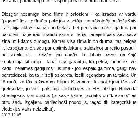
riskanta, pārāk dārga un - vispār jau tā nav mana darīšana.
Diezgan nozīmīga loma filmā ir baložiem - kā izrādās ar vārdu
"pigeon" tiek apzīmēts policijas ziņotājs, un sākotnēji bojāgājušais
čalis bija aktīvs baložu audzētājs, bet pēc viņa nāves gādību par
baložiem uzņemas Brando varonis Terijs, tādējādi pats sev savā
ziņā uzlikdams zīmogu. Kamēr visa filma ir itin drūma, tās beigas
ir, iespējams, drusku par optimistiskām, salīdzinot ar reālo pasauli,
bet vienlaikus - reizēm jau gadās, ka labais uzvar, un šajā
konkrētajā situācijā - tāpat nav garantiju, ka pēkšņi nenotiks vēl
kāds "nelaimes gadījums". Īsumā - ļoti iespaidīga filma, galīgi nav
pārsteidzoši, ka tā ir izcili oskarota, izcili leģendāra un tā tālāk. Un
tā runā, ka tās režisoram Elijam Kazanam tā esot bijusi tāda kā
grēksūdze, jo viņš pats bija sadarbojies ar FIB, atklājot Holivudā
strādājošos komunistus (ja kas - kamēr jaunāks un "kreisāks" es
būtu šādu izgājienu pārliecinoši nosodījis, tagad tik kategoriskus
viedokļus vairs neizteiktu).
2017-12-05