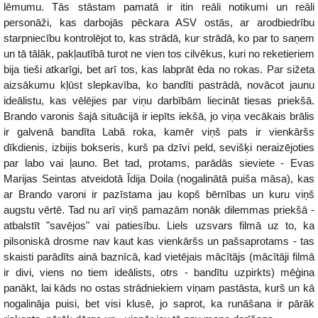
lēmumu. Tās stāstam pamatā ir itin reāli notikumi un reāli
personāži, kas darbojās pēckara ASV ostās, ar arodbiedrību
starpniecību kontrolējot to, kas strādā, kur strādā, ko par to saņem
un tā tālāk, pakļautībā turot ne vien tos cilvēkus, kuri no reketieriem
bija tieši atkarīgi, bet arī tos, kas labprāt ēda no rokas. Par sižeta
aizsākumu kļūst slepkavība, ko bandīti pastrādā, novācot jaunu
ideālistu, kas vēlējies par viņu darbībām liecināt tiesas priekšā.
Brando varonis šajā situācijā ir iepīts iekšā, jo viņa vecākais brālis
ir galvenā bandīta Labā roka, kamēr viņš pats ir vienkāršs
dīkdienis, izbijis bokseris, kurš pa dzīvi peld, sevišķi neraizējoties
par labo vai ļauno. Bet tad, protams, parādās sieviete - Evas
Marijas Seintas atveidotā Īdija Doila (nogalinātā puiša māsa), kas
ar Brando varoni ir pazīstama jau kopš bērnības un kuru viņš
augstu vērtē. Tad nu arī viņš pamazām nonāk dilemmas priekšā -
atbalstīt "savējos" vai patiesību. Liels uzsvars filmā uz to, ka
pilsoniskā drosme nav kaut kas vienkāršs un pašsaprotams - tas
skaisti parādīts ainā baznīcā, kad vietējais mācītājs (mācītāji filmā
ir divi, viens no tiem ideālists, otrs - bandītu uzpirkts) mēģina
panākt, lai kāds no ostas strādniekiem viņam pastāsta, kurš un kā
nogalināja puisi, bet visi klusē, jo saprot, ka runāšana ir pārāk