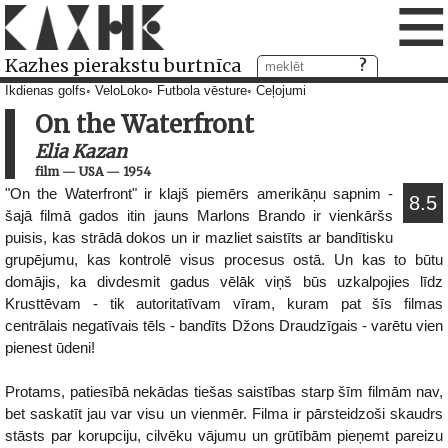
≡
Kazhes pierakstu burtnīca
Ikdienas golfs
VeloLoko
Futbola vēsture
Ceļojumi
On the Waterfront
Elia Kazan
film
—
USA
—
1954
"On the Waterfront" ir klajš piemērs amerikāņu sapnim -
8.5
šajā filmā gados itin jauns Marlons Brando ir vienkāršs
puisis, kas strādā dokos un ir mazliet saistīts ar bandītisku
grupējumu, kas kontrolē visus procesus ostā. Un kas to būtu
domājis, ka divdesmit gadus vēlāk viņš būs uzkalpojies līdz
Krusttēvam - tik autoritatīvam vīram, kuram pat šīs filmas
centrālais negatīvais tēls - bandīts Džons Draudzīgais - varētu vien
pienest ūdeni!
Protams, patiesībā nekādas tiešas saistības starp šīm filmām nav,
bet saskatīt jau var visu un vienmēr. Filma ir pārsteidzoši skaudrs
stāsts par korupciju, cilvēku vājumu un grūtībām pieņemt pareizu