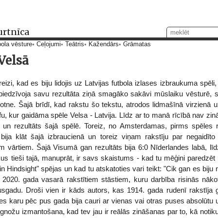
urtnīca
ola vēsture
Ceļojumi
Teātris
Kažendārs
Grāmatas
Velsā
izi, kad es biju lidojis uz Latvijas futbola izlases izbraukuma spēli,
 piedzīvoja savu rezultāta ziņā smagāko sakāvi mūslaiku vēsturē, slik
kotne. Šajā brīdī, kad rakstu šo tekstu, atrodos lidmašīnā virzienā u
u, kur gaidāma spēle Velsa - Latvija. Līdz ar to manā rīcībā nav zin
 un rezultāts šajā spēlē. Toreiz, no Amsterdamas, pirms spēles 
 bija klāt šajā izbraucienā un toreiz viņam rakstīju par negaidīto 
em vārtiem. Šajā Visumā gan rezultāts bija 6:0 Nīderlandes labā, lī
kus tieši tajā, manuprāt, ir savs skaistums - kad tu mēģini paredzēt 
n Hindsight" spējas un kad tu atskatoties vari teikt: "Cik gan es biju n
z 2020. gada vasarā rakstītiem stāstiem, kuru darbība risinās nāko
pusgadu. Droši vien ir kāds autors, kas 1914. gada rudenī rakstīja
s karu pēc pus gada bija cauri ar vienas vai otras puses absolūtu u
nožu izmantošana, kad tev jau ir reālās zināšanas par to, kā notiku