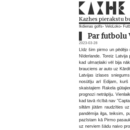
Kazhes pierakstu b
Ikdienas golfs
VeloLoko
Futb
Par futbolu 
2023-03-28
Līdz šim pirmo un pēdējo re
Nīderlande. Toreiz Latvija
kad ulmaņlaiki vēl bija nā
brauciens ar auto uz Kārdif
Latvijas izlases sniegums
nosūtīju arī Edijam, kurš
skaistajiem Rakela gūtaji
prognozi netrāpīju. Vienlai
kad tavā rīcībā nav "Captai
siltām jūtām raudzīties u
pandēmija ilga, teiksim, 
pazīstam kā Pirmo pasaule
uz nerviem šādu naivo prog