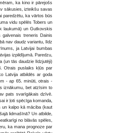
mēram, ka kino ir pārejošs
av sākusies, izteikšu savas
ai paredzētu, ka vārtos būs
kuma vidu spēlēs Tobers un
ļāk laukumā) un Gutkovskis
 galvenais treneris Dainis
bā nav daudz variantu, līdz
rīnums, ja Latvijai bumbas
vijas izpildījumā. Paredzu,
a (un tās daudzie līdzjutēji)
. Otrais puslaiks kļūs par
ko Latvija atbildēs ar goda
 - ap 65. minūti, otrais -
s iznākumu, bet atzīsim to
nav pats svarīgākais dzīvē.
ai ir ļoti spēcīga komanda,
as un kalpo kā māciba (kaut
ajā lidmašīnā? Un atbilde,
neatkarīgi no blāvās spēles,
ceru, ka mana prognoze par