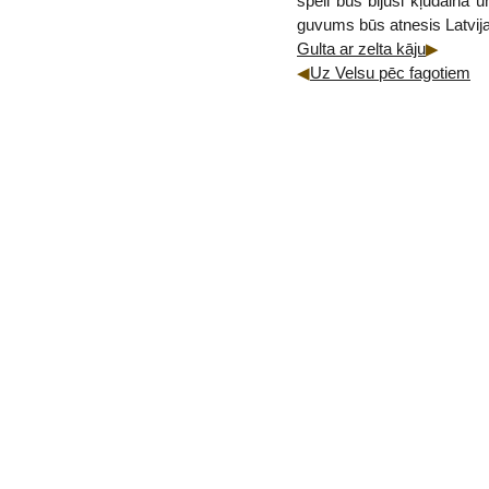
spēli būs bijusi kļūdaina 
guvums būs atnesis Latvija
Gulta ar zelta kāju
Uz Velsu pēc fagotiem