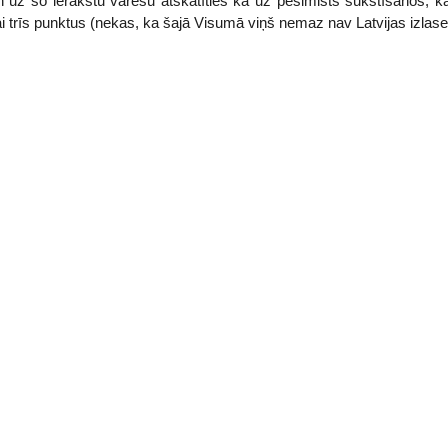
un uz šo ierakstu varēšu atskatīties kā uz pesimists sūkstīšanos, k
i trīs punktus (nekas, ka šajā Visumā viņš nemaz nav Latvijas izlase