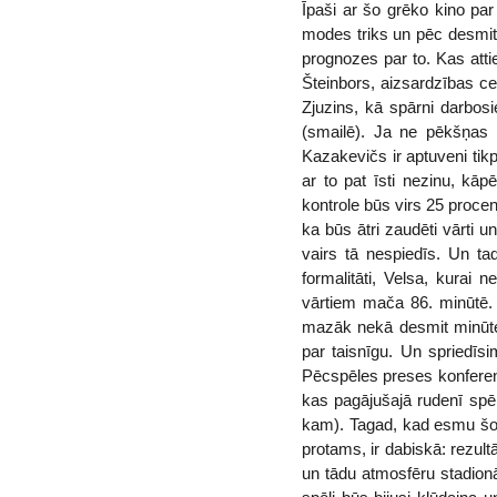
Īpaši ar šo grēko kino pa
modes triks un pēc desmit 
prognozes par to. Kas atti
Šteinbors, aizsardzības c
Zjuzins, kā spārni darbos
(smailē). Ja ne pēkšņas p
Kazakevičs ir aptuveni tik
ar to pat īsti nezinu, kā
kontrole būs virs 25 proce
ka būs ātri zaudēti vārti un
vairs tā nespiedīs. Un ta
formalitāti, Velsa, kurai 
vārtiem mača 86. minūtē. 
mazāk nekā desmit minūtes
par taisnīgu. Un spriedīsi
Pēcspēles preses konferenc
kas pagājušajā rudenī spēl
kam). Tagad, kad esmu šo 
protams, ir dabiskā: rezult
un tādu atmosfēru stadion