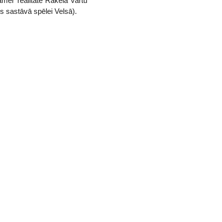
amēr realitātē Rakela vārtu
s sastāvā spēlei Velsā).