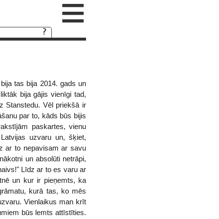
≡
 bija tas bija 2014. gads un
tāk bija gājis vienīgi tad,
z Stanstedu. Vēl priekšā ir
āšanu par to, kāds būs bijis
rakstījām paskartes, vienu
Latvijas uzvaru un, šķiet,
dz ar to nepavisam ar savu
nākotni un absolūti netrāpi,
aivs!" Līdz ar to es varu ar
tnē un kur ir pieņemts, ka
 grāmatu, kurā tas, ko mēs
zvaru. Vienlaikus man krīt
miem būs lemts attīstīties.