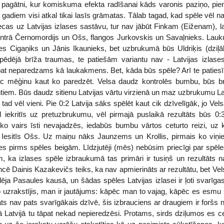
r pagātni, kur komiskuma efekta radīšanai kāds varonis paziņo, pie
gadiem visi atkal tikai lasīs grāmatas. Tālab tagad, kad spēle vēl n
ecas uz Latvijas izlases sastāvu, tur nav jābūt Finkam (Eiženam), l
entrā Černomordijs un Ošs, flangos Jurkovskis un Savaļnieks. Lau
ies Cigaņiks un Jānis Ikaunieks, bet uzbrukumā būs Uldriķis (dzi
ēdējā brīža traumas, te patiešām variantu nav - Latvijas izlases
pat neparedzams kā laukakmens. Bet, kāda būs spēle? Arī te patiesī
pēc mēģinu kaut ko paredzēt. Velsa daudz kontrolēs bumbu, būs b
ntiem. Būs daudz sitienu Latvijas vārtu virzienā un maz uzbrukumu Lat
 tad vēl vieni. Pie 0:2 Latvija sāks spēlēt kaut cik dzīvelīgāk, jo Vels
d iekritīs uz pretuzbrukumu, vēl pirmajā puslaikā rezultāts būs 0:3
neko vairs īsti nevajadzēs, iedabūs bumbu vārtos ceturto reizi, uz 
Iesitīs Ošs. Uz maiņu nāks Jaunzems un Krollis, pirmais ko viņiem
 pirms spēles beigām. Līdzjutēji (mēs) nebūsim priecīgi par spēle
m, ka izlases spēle izbraukumā tas primāri ir tusiņš un rezultāts 
ē Dainis Kazakevičs teiks, ka nav apmierināts ar rezultātu, bet Vels
ēja Pasaules kausā, un šādas spēles Latvijas izlasei ir ļoti svarīg
uzrakstījis, man ir jautājums: kāpēc man to vajag, kāpēc es esmu š
āts nav pats svarīgākais dzīvē, šis izbrauciens ar draugiem ir foršs 
ā Latvijā tu tāpat nekad nepieredzēsi. Protams, sirds dziļumos es 