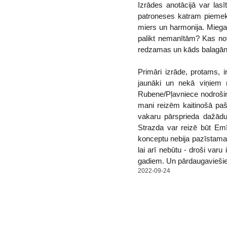
Izrādes anotācijā var las
patroneses katram piemekl
miers un harmonija. Miega P
palikt nemanītām? Kas noti
redzamas un kāds balagāns
Primāri izrāde, protams, 
jaunāki un nekā viņiem 
Rubene/Pļavniece nodrošina
mani reizēm kaitinošā pašt
vakaru pārsprieda dažādu
Strazda var reizē būt Em
konceptu nebija pazīstama,
lai arī nebūtu - droši var
gadiem. Un pārdaugaviešiem 
2022-09-24