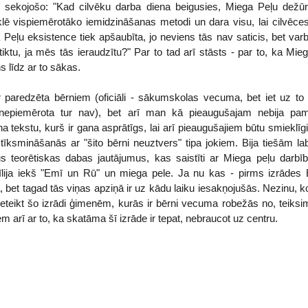
īt sekojošo: "Kad cilvēku darba diena beigusies, Miega Peļu dežū
ē vispiemērotāko iemidzināšanas metodi un dara visu, lai cilvēc
eļu eksistence tiek apšaubīta, jo neviens tās nav saticis, bet varbū
ktu, ja mēs tās ieraudzītu?" Par to tad arī stāsts - par to, ka Mie
 līdz ar to sākas.
ir paredzēta bērniem (oficiāli - sākumskolas vecuma, bet iet uz to
nepiemērota tur nav), bet arī man kā pieaugušajam nebija pa
 tekstu, kurš ir gana asprātīgs, lai arī pieaugušajiem būtu smieklīgi
īksmināšanās ar "šito bērni neuztvers" tipa jokiem. Bija tiešām la
s teorētiskas dabas jautājumus, kas saistīti ar Miega peļu darbī
īlija iekš "Emī un Rū" un miega pele. Ja nu kas - pirms izrādes
 bet tagad tās viņas apziņā ir uz kādu laiku iesakņojušās. Nezinu, k
u ieteikt šo izrādi ģimenēm, kurās ir bērni vecuma robežās no, teiksi
arī ar to, ka skatāma šī izrāde ir tepat, nebraucot uz centru.