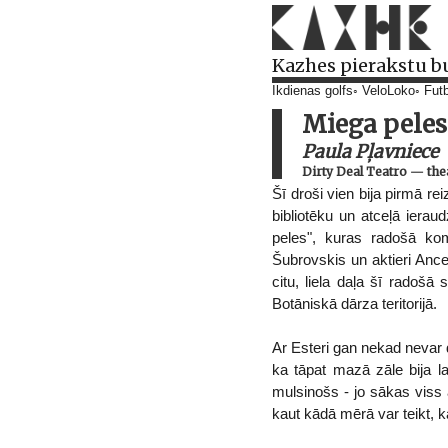
Kazhes pierakstu b
Ikdienas golfs
VeloLoko
Futb
Miega peles
Paula Pļavniece
Dirty Deal Teatro
—
the
Šī droši vien bija pirmā re
bibliotēku un atceļā iera
peles", kuras radošā ko
Šubrovskis un aktieri Ance
citu, liela daļa šī radoš
Botāniskā dārza teritorijā.
Ar Esteri gan nekad nevar d
ka tāpat mazā zāle bija la
mulsinošs - jo sākas viss
kaut kādā mērā var teikt, k