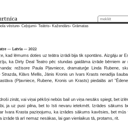
urtnīca
ola vēsture
Ceļojumi
Teātris
Kažendārs
Grāmatas
atre
—
Latvia
—
2022
ize, kad lēmums doties uz teātra izrādi bija tik spontāns. Aizgāju ar 
udzīju, ka Dirty Deal Teatro pēc stundas gaidāma izrāde bērniem 
manda: režisore Paula Pļavniece, dramaturģe Linda Rubene, sk
 Strazda, Klāvs Mellis, Jānis Kronis un Ivars Krasts neradīja šaubas
ā sastāva (Pļavniece, Rubene, Kronis un Krasts) piedalās arī "Ēdene
roši zināt, vai viņai pēkšņi nebūs bail un viņa nesāks spiegt, bet izlēm
bi, ja uz pusi pilna, bet to īsti nevaru ietekmēt. Izrādes sākums bē
 ar Ivara Krasta paziņojumu, ka izrādes sākums kavēsies, bet mūs 
a izrāde tā arī nemaz nesākas, lai gan vienlaikus tā, protams, rit.