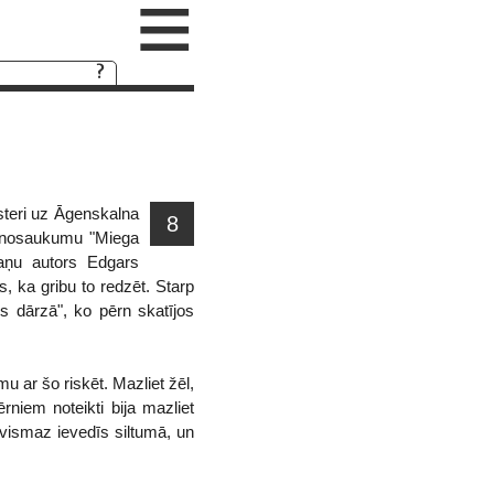
≡
Esteri uz Āgenskalna
8
ar nosaukumu "Miega
aņu autors Edgars
, ka gribu to redzēt. Starp
s dārzā", ko pērn skatījos
u ar šo riskēt. Mazliet žēl,
rniem noteikti bija mazliet
vismaz ievedīs siltumā, un