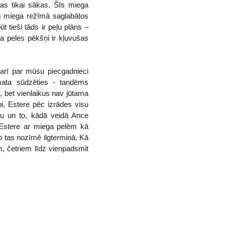
ras tikai sākas. Šīs miega
es miega režīmā saglabātos
t tieši tāds ir peļu plāns –
ga peles pēkšņi ir kļuvušas
 arī par mūsu piecgadnieci
mata sūdzēties - tandēms
, bet vienlaikus nav jūtama
bi, Estere pēc izrādes visu
bu un to, kādā veidā Ance
 Estere ar miega pelēm kā
o tas nozīmē ilgtermiņā. Kā
m, četriem līdz vienpadsmit