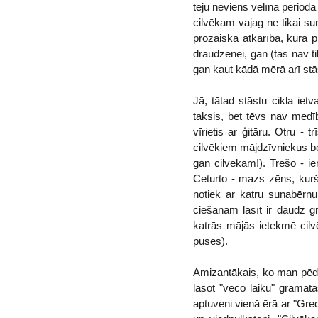
teju neviens vēlīnā perioda 
cilvēkam vajag ne tikai su
prozaiska atkarība, kura p
draudzenei, gan (tas nav t
gan kaut kādā mērā arī stā
Jā, tātad stāstu cikla ie
taksis, bet tēvs nav medīb
vīrietis ar ģitāru. Otru 
cilvēkiem mājdzīvniekus bez
gan cilvēkam!). Trešo - ier
Ceturto - mazs zēns, kurš 
notiek ar katru suņabērnu
ciešanām lasīt ir daudz g
katrās mājās ietekmē cilv
puses).
Amizantākais, ko man pēdēj
lasot "veco laiku" grāmatas
aptuveni vienā ērā ar "Gred