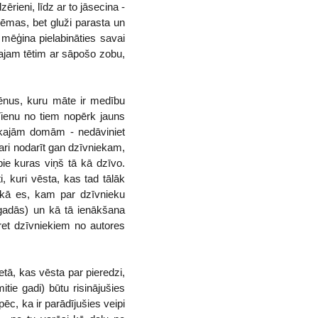
ērieni, līdz ar to jāsecina -
hēmas, bet gluži parasta un
 mēģina pielabināties savai
šajam tētim ar sāpošo zobu,
cēnus, kuru māte ir medību
 Vienu no tiem nopērk jauns
gākajām domām - nedāviniet
vari nodarīt gan dzīvniekam,
 pie kuras viņš tā kā dzīvo.
, kuri vēsta, kas tad tālāk
m kā es, kam par dzīvnieku
tgadās) un kā tā ienākšana
ret dzīvniekiem no autores
tā, kas vēsta par pieredzi,
itie gadi) būtu risinājušies
ēc, ka ir parādījušies veipi