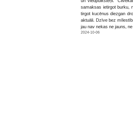
un viedpulksteņi. "Cilvēk
samaksas ietirgot burku, n
tirgot kucēnus diezgan droš
aktuāli. Dzīve bez mīlestī
jau nav nekas ne jauns, ne
2024-10-06