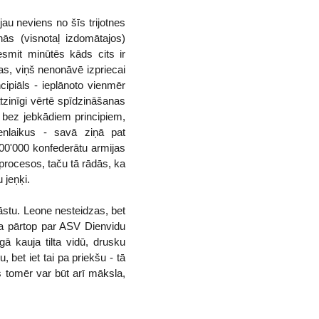
jau neviens no šīs trijotnes
nās (visnotaļ izdomātajos)
smit minūtēs kāds cits ir
as, viņš nenonāvē izpriecai
ncipiāls - ieplānoto vienmēr
tzinīgi vērtē spīdzināšanas
s, bez jebkādiem principiem,
enlaikus - savā ziņā pat
200'000 konfederātu armijas
 procesos, taču tā rādās, ka
 jeņķi.
tāstu. Leone nesteidzas, bet
ija pārtop par ASV Dienvidu
ā kauja tilta vidū, drusku
bet iet tai pa priekšu - tā
 tomēr var būt arī māksla,