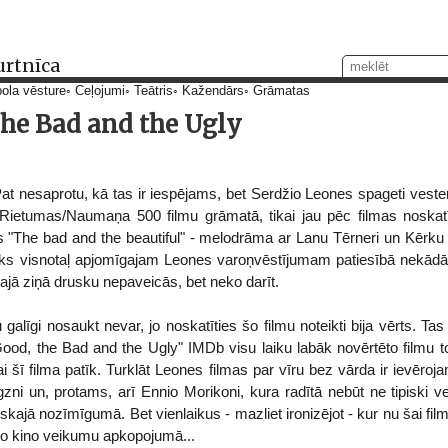
urtnīca
ola vēsture
Ceļojumi
Teātris
Kažendārs
Grāmatas
he Bad and the Ugly
 Pat nesaprotu, kā tas ir iespējams, bet Serdžio Leones spageti veste
s Rietumas/Naumaņa 500 filmu grāmatā, tikai jau pēc filmas noskat
s "The bad and the beautiful" - melodrāma ar Lanu Tērneri un Kērku 
laiks visnotaļ apjomīgajam Leones varoņvēstījumam patiesībā nekād
 Šajā ziņā drusku nepaveicās, bet neko darīt.
u galīgi nosaukt nevar, jo noskatīties šo filmu noteikti bija vērts. 
 Good, the Bad and the Ugly" IMDb visu laiku labāk novērtēto filmu to
ai šī filma patīk. Turklāt Leones filmas par vīru bez vārda ir ievēroja
igzni un, protams, arī Ennio Morikoni, kura radītā nebūt ne tipiski v
skajā nozīmīgumā. Bet vienlaikus - mazliet ironizējot - kur nu šai filma
ko kino veikumu apkopojumā...