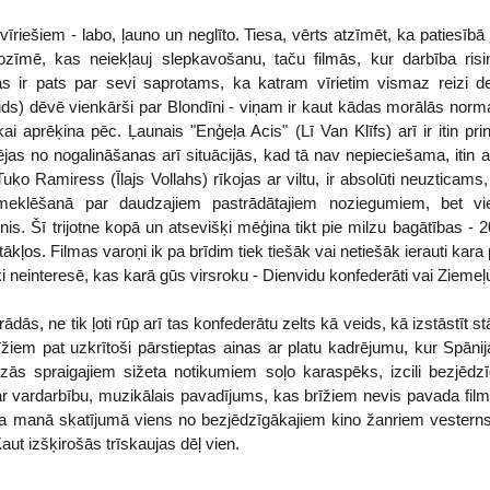
 vīriešiem - labo, ļauno un neglīto. Tiesa, vērts atzīmēt, ka patiesībā 
zīmē, kas neiekļauj slepkavošanu, taču filmās, kur darbība risi
s ir pats par sevi saprotams, ka katram vīrietim vismaz reizi de
vuds) dēvē vienkārši par Blondīni - viņam ir kaut kādas morālās norm
ikai aprēķina pēc. Ļaunais "Enģeļa Acis" (Lī Van Klīfs) arī ir itin pri
jas no nogalināšanas arī situācijās, kad tā nav nepieciešama, itin a
uko Ramiress (Īlajs Vollahs) rīkojas ar viltu, ir absolūti neuzticam
eklēšanā par daudzajiem pastrādātajiem noziegumiem, bet vi
nis. Šī trijotne kopā un atsevišķi mēģina tikt pie milzu bagātības - 
ākļos. Filmas varoņi ik pa brīdim tiek tiešāk vai netiešāk ierauti kara
 neinteresē, kas karā gūs virsroku - Dienvidu konfederāti vai Ziemeļu
dās, ne tik ļoti rūp arī tas konfederātu zelts kā veids, kā izstāstīt s
īžiem pat uzkrītoši pārstieptas ainas ar platu kadrējumu, kur Spān
dzās spraigajiem sižeta notikumiem soļo karaspēks, izcili bezjēdzīg
r vardarbību, muzikālais pavadījums, kas brīžiem nevis pavada filmu, 
 manā skatījumā viens no bezjēdzīgākajiem kino žanriem vesterns
 Kaut izšķirošās trīskaujas dēļ vien.