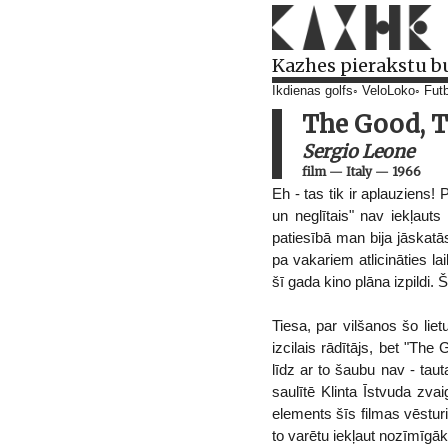
Kazhes pierakstu b
Ikdienas golfs
VeloLoko
Futb
The Good, T
Sergio Leone
film
—
Italy
—
1966
Eh - tas tik ir aplauziens!
un neglītais" nav iekļaut
patiesībā man bija jāskatā
pa vakariem atlicināties 
šī gada kino plāna izpildi.
Tiesa, par vilšanos šo liet
izcilais rādītājs, bet "The
līdz ar to šaubu nav - taut
saulītē Klinta Īstvuda zva
elements šīs filmas vēsturi
to varētu iekļaut nozīmīgā