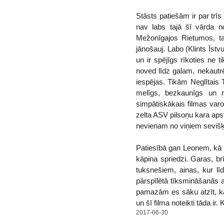
Stāsts patiešām ir par trīs
nav labs tajā šī vārda no
Mežonīgajos Rietumos, ta
jānošauj. Labo (Klints Īst
un ir spējīgs rīkoties ne t
noved līdz galam, nekautrē
iespējas. Tikām Neglītais T
melīgs, bezkaunīgs un m
simpātiskākais filmas varo
zelta ASV pilsoņu kara apst
nevienam no viņiem sevišķi
Patiesībā gan Leonem, kā rā
kāpina spriedzi. Garas, br
tuksnešiem, ainas, kur lī
pārspīlētā tīksmināšanās a
pamazām es sāku atzīt, ka
un šī filma noteikti tāda ir.
2017-06-30