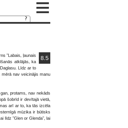
≡
rns "Labais, ļaunais
8.5
īšanās atklājās, ka
Daglasu. Līdz ar to
ā mērā nav veicinājis manu
Tas gan, protams, nav nekāds
pā šobrīd ir devītajā vietā,
mas arī ar to, ka tās izcēla
esternīgā mūzika ir būtisks
i līdz "Glen or Glenda", lai