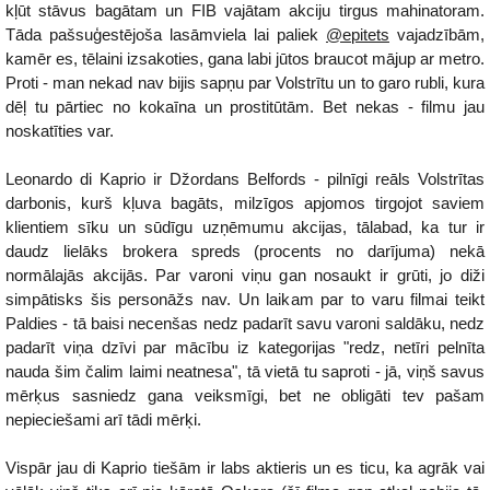
kļūt stāvus bagātam un FIB vajātam akciju tirgus mahinatoram.
Tāda pašsuģestējoša lasāmviela lai paliek
@epitets
vajadzībām,
kamēr es, tēlaini izsakoties, gana labi jūtos braucot mājup ar metro.
Proti - man nekad nav bijis sapņu par Volstrītu un to garo rubli, kura
dēļ tu pārtiec no kokaīna un prostitūtām. Bet nekas - filmu jau
noskatīties var.
Leonardo di Kaprio ir Džordans Belfords - pilnīgi reāls Volstrītas
darbonis, kurš kļuva bagāts, milzīgos apjomos tirgojot saviem
klientiem sīku un sūdīgu uzņēmumu akcijas, tālabad, ka tur ir
daudz lielāks brokera spreds (procents no darījuma) nekā
normālajās akcijās. Par varoni viņu gan nosaukt ir grūti, jo diži
simpātisks šis personāžs nav. Un laikam par to varu filmai teikt
Paldies - tā baisi necenšas nedz padarīt savu varoni saldāku, nedz
padarīt viņa dzīvi par mācību iz kategorijas "redz, netīri pelnīta
nauda šim čalim laimi neatnesa", tā vietā tu saproti - jā, viņš savus
mērķus sasniedz gana veiksmīgi, bet ne obligāti tev pašam
nepieciešami arī tādi mērķi.
Vispār jau di Kaprio tiešām ir labs aktieris un es ticu, ka agrāk vai