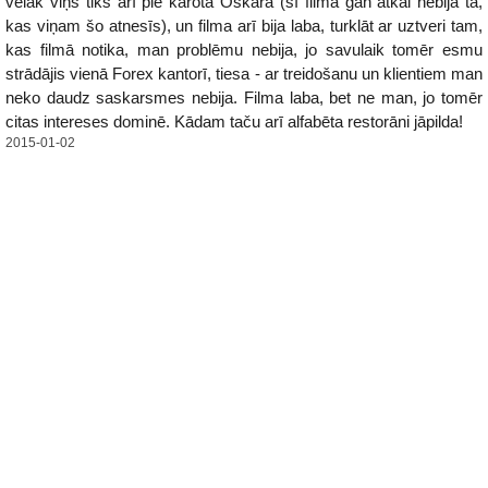
vēlāk viņš tiks arī pie kārotā Oskara (šī filma gan atkal nebija tā,
kas viņam šo atnesīs), un filma arī bija laba, turklāt ar uztveri tam,
kas filmā notika, man problēmu nebija, jo savulaik tomēr esmu
strādājis vienā Forex kantorī, tiesa - ar treidošanu un klientiem man
neko daudz saskarsmes nebija. Filma laba, bet ne man, jo tomēr
citas intereses dominē. Kādam taču arī alfabēta restorāni jāpilda!
2015-01-02