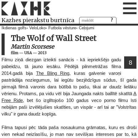
≡
Kazhes pierakstu burtnīca
Ikdienas golfs
VeloLoko
Futbola vēsture
Ceļojumi
The Wolf of Wall Street
Martin Scorsese
film
—
USA
—
2013
Filmu ziņā diezgan izteikti sanācis - kā iepriekšējo gadu
8
pabeidzu, tā jauno iesāku. Pēdējā pilnmetrāžas filma
2014.gadā bija
The Bling Ring
, kuras galvenie varoņi
pastrādāja noziegumus, lai iegūtu bezjēdzīgus sūdus, šī gada
pirmajā filmā varonis dara būtībā to pašu, tikai ar daudz lielāku
vērienu. Protams, pa vidu vēl bija Jaungada nakts ballītē skatītā
A
Free Ride
, bet šo izglītojošo 100 gadus veco porno filmu īsti
nebijām paši izvēlējušies skatīties, un vispār - arī tai ar "Volstrītas
vilku" ir gana daudz kopīga.
Filma tapusi pēc tāda paša nosaukuma grāmatas, kuru es droši
vien nekad neizlasīšu, jo man nav sevišķas intereses par to, kā