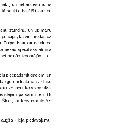
ai naktij un netraucēs mums
tā sauktie ballētāji jau sen
 vienu stundiņu, un uz manu
ās princips, ka visi modās uz
u. Turpat kaut kur netālu no
kā nekas specifisks atmiņā
, bet beigās izdomājām - ai,
 teju piecpadsmit gadiem, un
savdabīgu smilšakmens klinšu
aut ko tādu, ko vispār tikai
eslīdējām pa šauru reni, tik
. Šķiet, ka kravas auto šis
 augšā - lejā piedāvājumu.