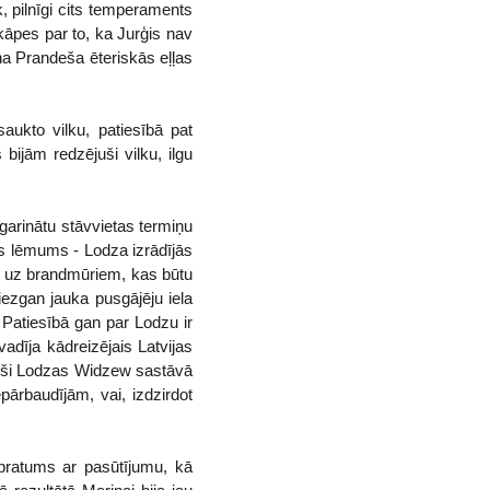
, pilnīgi cits temperaments
tkāpes par to, ka Jurģis nav
na Prandeša ēteriskās eļļas
ukto vilku, patiesībā pat
bijām redzējuši vilku, ilgu
garinātu stāvvietas termiņu
eizs lēmums - Lodza izrādījās
umi uz brandmūriem, kas būtu
diezgan jauka pusgājēju iela
. Patiesībā gan par Lodzu ir
vadīja kādreizējais Latvijas
tieši Lodzas Widzew sastāvā
ārbaudījām, vai, izdzirdot
pratums ar pasūtījumu, kā