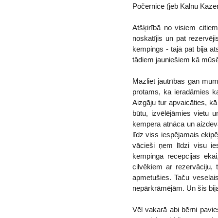
Počernice (jeb Kalnu Kazene)
Atšķirībā no visiem citi
noskatījis un pat rezervēji
kempings - tajā pat bija a
tādiem jauniešiem kā mūsēj
Mazliet jautrības gan mums 
protams, ka ieradāmies kau
Aizgāju tur apvaicāties, kā 
būtu, izvēlējāmies vietu u
kempera atnāca un aizdeva
līdz viss iespējamais ekip
vācieši ņem līdzi visu i
kempinga recepcijas ēkai,
cilvēkiem ar rezervāciju, 
apmetušies. Taču veselai
nepārkrāmējām. Un šis bij
Vēl vakarā abi bērni pavie