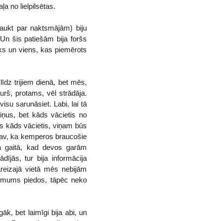
ļa no lielpilsētas.
aukt par naktsmājām) biju
. Un šis patiešām bija foršs
āks un viens, kas piemērots
līdz trijiem dienā, bet mēs,
urš, protams, vēl strādāja.
visu sarunāsiet. Labi, lai tā
tiņus, bet kāds vācietis no
s kāds vācietis, viņam būs
 nav, ka kemperos braucošie
ra gaitā, kad devos garām
ījās, tur bija informācija
pareizajā vietā mēs nebijām
” mums piedos, tāpēc neko
k, bet laimīgi bija abi, un