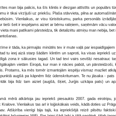
tes man bija palicis, ka šīs klintis ir diezgan attīstīts un populārs t
u ir tikai virzījuši uz priekšu. Plaša stāvvieta, pilna ar automašīnām,
būsim. Vienlaikus, ar visu tūristiskumu, parka personāls izrādījā
kur tieši šeit ir iespējams aiziet ar bērnu ratiņiem, saņēmām vācu valo
vieta mani patīkami pārsteidza, tik detalizētu atmiņu man nebija, bet izrā
mantošanas.
īme ir tāda, ka pirmajās minūtēs tev ir mute vaļā par iespaidīgajiem 
tad tu ieej aizā starp šādām klintīm un saproti, ka visas iepriekš uz
dīgā zona ir sākusies tagad. Un tad tevi vairs sevišķi nesatrauc tas,
tilīgākajām vietām Eiropā, kur man ir nācies pabūt, un pārsteidzoši,
tais. Protams, ka mēs tomēr izmantojām iespēju vismaz mazliet atkā
punktā augšā pa kāpnēm līdz ūdenskritumam. Te nu jāsaka - pats ū
antāk bija līdz tam aiziet (augšā, šķiet, Jurģis uzkāpa pats) un
mā mērā atkārtoja jau iepriekš piesaukto 2007. gada eirotripu, 
 Kralove. Vienlaikus tas arī ir loģiskākais veids, kādā doties uz Prāg
v. Atšķirība vienīgi bija tajā, ka iepriekšējā reizē pilsētu faktis
lējot brīvpieejas WiFi. Par laimi šādi laiki ir tālā pagātnē, tālab tagad 