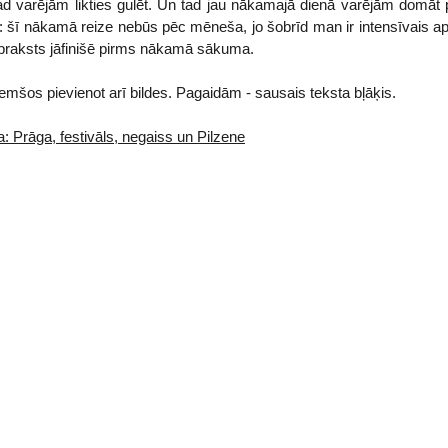
kad varējām likties gulēt. Un tad jau nākamajā dienā varējām domāt 
: šī nākamā reize nebūs pēc mēneša, jo šobrīd man ir intensīvais a
apraksts jāfinišē pirms nākamā sākuma.
emšos pievienot arī bildes. Pagaidām - sausais teksta bļāķis.
Prāga, festivāls, negaiss un Pilzene