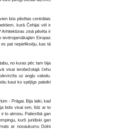
vien būs pilsētas centrālais
ektiem, kurā Čehijai vēl ir
Arhitektūras ziņā pilsēta ir
a no ievērojamākajām Eiropas
 es pat nepiefiksēju, kas tā
stabu, no kuras pēc tam bija
vā visai ierobežotajā čehu
ārvirzīta uz angļu valodu.
ūtu kaut ko spējīgs pateikt
im - Prāgai. Bija laiki, kad
a būts visai sen, līdz ar to
ir to atmiņu. Patiesībā gan
mpingu, kurš juridiski gan
ciemats ar nosaukumu Dolni