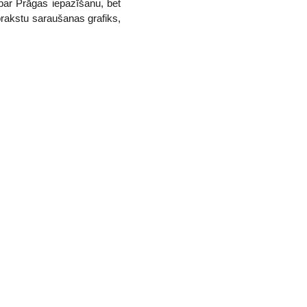
par Prāgas iepazīšanu, bet
prakstu saraušanas grafiks,