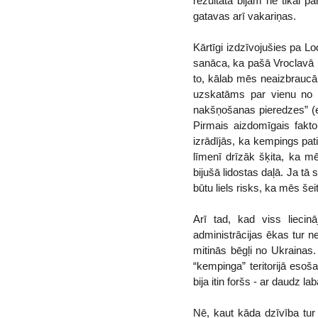
rezultātā bijām ne tikai pā
gatavas arī vakariņas.
Kārtīgi izdzīvojušies pa L
sanāca, ka pašā Vroclavā 
to, kālab mēs neaizbraucām 
uzskatāms par vienu no 
nakšņošanas pieredzes” (e
Pirmais aizdomīgais fakto
izrādījās, ka kempings pati
līmenī drīzāk šķita, ka m
bijušā lidostas daļā. Ja tā 
būtu liels risks, ka mēs š
Arī tad, kad viss liecin
administrācijas ēkas tur ne
mitinās bēgļi no Ukrainas
“kempinga” teritorijā esoš
bija itin foršs - ar daudz 
Nē, kaut kāda dzīvība tur