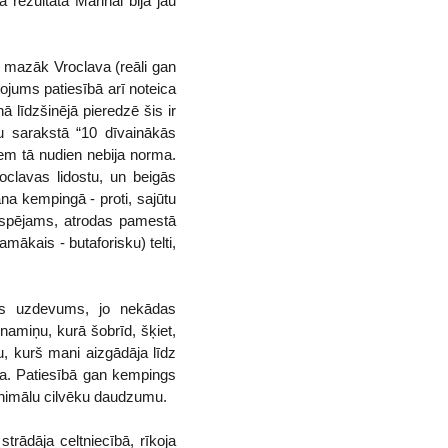
ā rezultātā Marinai bija jau
i mazāk Vroclava (reāli gan
jums patiesībā arī noteica
ā līdzšinējā pieredzē šis ir
 sarakstā “10 dīvainākās
em tā nudien nebija norma.
oclavas lidostu, un beigās
ana kempingā - proti, sajūtu
iespējams, atrodas pamestā
amākais - butaforisku) telti,
iāls uzdevums, jo nekādas
 namiņu, kurā šobrīd, šķiet,
, kurš mani aizgādāja līdz
ona. Patiesībā gan kempings
 minimālu cilvēku daudzumu.
rādāja celtniecībā, rīkoja