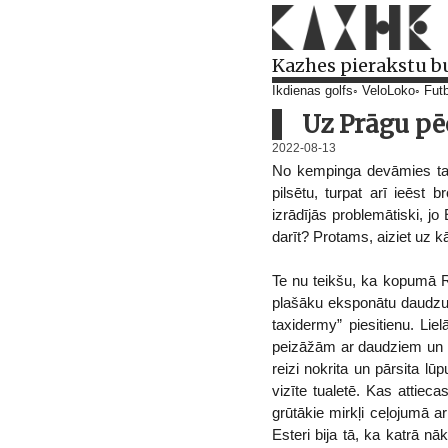
Kazhes pierakstu b
Ikdienas golfs
VeloLoko
Futb
Uz Prāgu pē
2022-08-13
No kempinga devāmies tais
pilsētu, turpat arī ieēst
izrādījās problemātiski, jo
darīt? Protams, aiziet uz k
Te nu teikšu, ka kopumā Rī
plašāku eksponātu daudzum
taxidermy” piesitienu. Lie
peizāžām ar daudziem un da
reizi nokrita un pārsita lū
vizīte tualetē. Kas attiec
grūtākie mirkļi ceļojumā 
Esteri bija tā, ka katrā nā