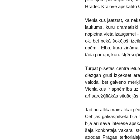
Hradec Kralove apskatīto Čeh
Vienlaikus jāatzīst, ka nek
laukums, kuru dramatiski i
nopietna vieta izaugsmei - 
ok, bet nekā šokējoši izcil
upēm - Elba, kura zināma ar
tāda par upi, kuru šķērsojā
Turpat pilsētas centrā ietu
diezgan grūti izķeksēt ār
valodā, bet galveno mērķi
Vienlaikus ir apņēmība uz 
arī sarežģītākās situācijā
Tad nu atlika vairs tikai p
Čehijas galvaspilsēta bija 
bija arī sava interese aps
šajā konkrētajā vakarā īs
atrodas Prāgas teritoriāl