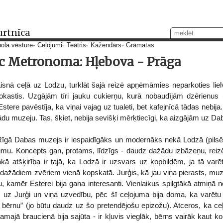
urtnīca
ola vēsture
Ceļojumi
Teātris
Kažendārs
Grāmatas
c Metronoma: Hļebova - Prāga
nā ceļā uz Lodzu, turklāt šajā reizē apņēmāmies neparkoties lielve
 brokastis. Uzgājām tīri jauku cukierņu, kurā nobaudījām dzērienus 
 Estere pavēstīja, ka viņai vajag uz tualeti, bet kafejnīcā tādas nebija
ādu muzeju. Tas, šķiet, nebija sevišķi mērķtiecīgi, ka aizgājām uz Da
gā Dabas muzejs ir iespaidīgāks un modernāks nekā Lodzā (pilsētu i
u. Koncepts gan, protams, līdzīgs - daudz dažādu izbāzeņu, reiz
lākā atšķirība ir tajā, ka Lodzā ir uzsvars uz kopbildēm, ja tā varēt
žādiem zvēriem vienā kopskatā. Jurģis, kā jau viņa pierasts, muzej
pu, kamēr Esterei bija gana interesanti. Vienlaikus spilgtākā atmiņā 
as uz Jurģi un viņa uzvedību, pēc šī ceļojuma bija doma, ka varētu
ar bērnu” (jo būtu daudz uz šo pretendējošu epizožu). Atceros, ka 
kamajā braucienā bija sajūta - ir kļuvis vieglāk, bērns vairāk kaut k