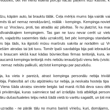
rēdušies, bet vēl vienu ēdiena porciju nācās paņemt līdzi kastītē, k
odzu, kāpām auto, lai brauktu tālāk. Ceļa mērķis mums bija vairāk va
mēs tā arī nemaz nenokļuvām), reālāk - kempings. Kempinga novieto
uz Vroclavu, proti, tas atradās aiz pilsētas. Te nu jāatzīst, ka man
dīvainākajiem kempingiem. Tas gan ne tuvu nevar cerēt uz vietu
h, vajadzētu saņemties tādu uzrakstīt), bet pēc kempingu standarti
rs bija tāds, ka ilgstoši mūsu maršruts sakrita ar norādēm uz Vr
ešām atrodas tai ļoti tuvu. Tomēr īpaši savdabīga bija pati iebraukš
ēs braucam iekšā kaut kādas būvniecības firmas teritorijā, kura, 
saucamā kempinga teritorijā mēs nebūtu ieraudzījuši vienu lielu (vistic
eit nemaz nebūtu palikuši, atzīstot kempingu par pazudušu.
āja, ka vieta ir pareizā, atrast kempinga personālu nebija triv
bija. Patiesībā arī citu atpūtnieku tur nebija, ja neskaita hosteļa tipa
. Viena šāda ukraiņu sieviete beigās tad manā rīcībā deva savu dēlu
ai privātmājai, kuras saimniece tad arī izrādījās īstā atbildīgā pers
labāku dušas/tualetes telpu nekā šādā vietā to varētu sagaidīt, un ļoti
 uzradās - ne pārāk tālu no mums bariņš vīriešu, kuri, domājams, st