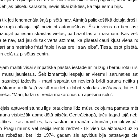
ijas pilsētu sarakstā, nevis tikai izlikties, ka tajā esmu bijis.
ā tik ļoti fenomenāla šajā pilsētā nav. Atmiņā paliekošākā detaļa droši 
zkropļo atļauja tajā novietot automašīnas. Šis ir viens no tiem asp
izbojāt patiešām skaistas vietas, pārbāžot tās ar mašīnām. Kas vēl? 
a te nav, tad jau drīzāk vērts atzīmēt, ka pilsētai cauri kļūst vien
ī ar simetrisko frāzi “able i was ere i saw elba”. Tiesa, esot pilsētā,
m ceļā uz pilsētas centru.
rējām maltīti visai simpātiskā pastas iestādē ar milzīgu bērnu rotaļu i
ā mūsu jauniešus. Šeit izmantoju iespēju ar viesmīli sarunāties sa
 sasniegt izdevās - mani saprata un nevienā brīdī saruna netika p
nākamo vizīti šajā valstī mazliet uzlabot valodas zināšanas, lai es b
s nekā: “Man, lūdzu šī veida makaronus un apelsīnu sulu”.
ēdējais aptuveni stundu ilgs brauciens līdz mūsu ceļojuma pamata mērķ
mana visbiežāk apmeklētā pilsēta Centrāleiropā, taču tagad tajā nebij
katīties - kas mainījies, kas saskan ar manām atmiņām, un cik vispār 
to Prāgu mums vēl nebija lemts redzēt - tik vien kā aizbraukt uz ke
ajās robežās, bet līdz 1974. gadam šis apvidus bija patstāvīgs 