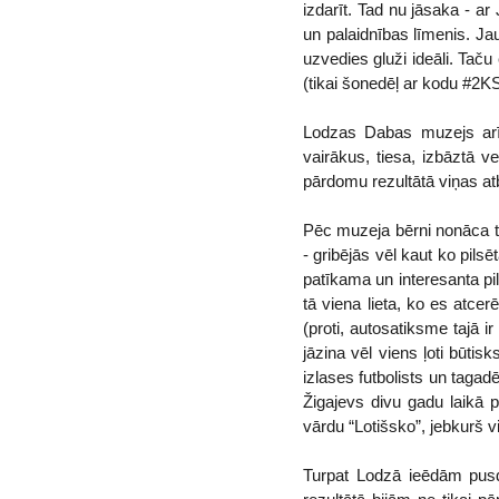
izdarīt. Tad nu jāsaka - a
un palaidnības līmenis. Jau
uzvedies gluži ideāli. Tač
(tikai šonedēļ ar kodu #2
Lodzas Dabas muzejs arī 
vairākus, tiesa, izbāztā v
pārdomu rezultātā viņas atbi
Pēc muzeja bērni nonāca tu
- gribējās vēl kaut ko pilsē
patīkama un interesanta pil
tā viena lieta, ko es atcer
(proti, autosatiksme tajā i
jāzina vēl viens ļoti būtis
izlases futbolists un taga
Žigajevs divu gadu laikā 
vārdu “Lotišsko”, jebkurš vie
Turpat Lodzā ieēdām pusd