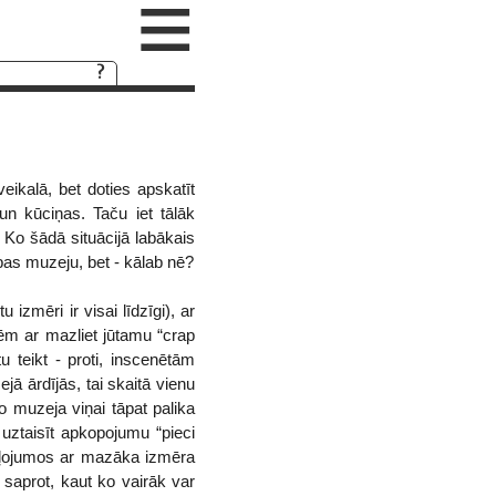
≡
ikalā, bet doties apskatīt
un kūciņas. Taču iet tālāk
. Ko šādā situācijā labākais
bas muzeju, bet - kālab nē?
zmēri ir visai līdzīgi), ar
ēm ar mazliet jūtamu “crap
u teikt - proti, inscenētām
ā ārdījās, tai skaitā vienu
no muzeja viņai tāpat palika
 uztaisīt apkopojumu “pieci
ceļojumos ar mazāka izmēra
o saprot, kaut ko vairāk var