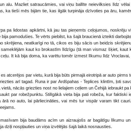
 un alu. Mazliet satraucāmies, vai viņu ballīte neievilksies līdz vēl
ās, ka tieši mēs bijām tie, kas ilgāk turpināja dzīvoties pa āru, kamēr 
urpa pa lidostas apkārtni, kā jau tas pieņemts ceļojumos, noskrēju
e bija pamodušies. Te vērts piebilst, ka šajā braucienā izteikti darboj
no skrējiena, neatkarīgi no tā, cikos es biju sācis un beidzis skrējien
ameklējām kaut ko brokastīm līdzīgu (tā man vismaz šķiet, kaut 
 ceļu. It kā bija doma, ka varētu tomēr izmest līkumu līdz Vroclavai
 es atcerējos par vietu, kurā bija būts pirmajā eirotripā ar auto pirms
griezties arī tagad. Runa ir par Ardšpahas - Teplices klintīm, ļoti 
 vietā, nācās griezties nost no lielajiem ceļiem un Čehijā iebraukt pa k
ukt par robežpunktu. Stilīgākā vieta bija pati robeža, kur faktiski i
ārā no auto, lai pārliecināties, vai mēs tur vispār varam tikt cauri
ieejams.
šu masīvam bija baudāms acīm un aizraujošs ar bagātīgu līkumu un
ija dziļi nospļauties un viņa izvēlējās šajā laikā nosnausties.