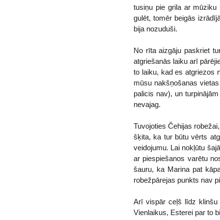
tusiņu pie grila ar mūziku
gulēt, tomēr beigās izrādīj
bija nozuduši.
No rīta aizgāju paskriet t
atgriešanās laiku arī pārēji
to laiku, kad es atgriezos 
mūsu nakšņošanas vietas s
palicis nav), un turpinājām
nevajag.
Tuvojoties Čehijas robežai,
šķita, ka tur būtu vērts at
veidojumu. Lai nokļūtu šajā
ar piespiešanos varētu nosa
šauru, ka Marina pat kāpa 
robežpārejas punkts nav p
Arī vispār ceļš līdz klin
Vienlaikus, Esterei par to b