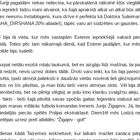
r Jurģi pagaidām nekas neliecina, ka pārskatāmā nākotnē kļūs vieglāk
 iepriekš lūdzu mani atvainot, ka šajā aprakstā atkal un atkal būs a
u es neesmu Instablogeris, kura dzīve ir perfekta kā Doktora Suleima
KSHA_DIRSHANA 20% atlaide!), tāpēc varu arī sūdzēties un gausties.
bija tā vieta, kur mēs sastapām Esteres iepriekšējā vakarā piesa
eidā. Toties pēc tam nākamajā dienā, kad Esterei jautājām, kur mēs 
lde bija: tualetē.
rpat netālu esošā rotaļu laukumā, bet es aizgāju līdz mašīnai, lai pa
tā redzēt, nevis uzreiz doties tālāk. Droši varu teikt, ka šis bija par
sēta, īpaši atmiņā paliekoši ir daudzās vietās novēroti lieli gleznoj
ētos no šīs pilsētas, ja man būtu tieši viens atmiņas slots. Vēl bija 
r ierobežota, bet ne pilnīgi slēgta) ar poļu kino klasiķu zvaigžņu aleju
ks fakts - tieši šajā pilsētā savas spožās gaitas leģionāra statusā aiz
dējais manas mīļākās futbola komandas treneris Jurijs Žigajevs. Jā, 
piedalījās piecās spēlēs Polijas ekstraklasē. Diemžēl mēs Lodzā nep
tējais uzreiz pretī atbildēs: “Žigajev - gol!”
ienas kādā Taizemes ieskrietuvē, kur laikam mazliet sanāca pār