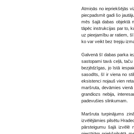
Atmiņās no iepriekšējās vizī
piecpadsmit gadi šo jautājum
mēs šajā dabas objektā ne
tāpēc instrukcijas par to, 
uz pieejamību ar ratiem, šī 
ko var veikt bez trepju iz
Galvenā šī dabas parka iez
sastopami tavā ceļā, taču 
bezjēdzīgas, jo īstā iespai
sasodīts, šī ir viena no s
eksistenci nojauš vien re
maršruta, devāmies vienā 
grandiozs nebija, interes
padevušies slinkumam.
Maršruta turpinājums zinā
izvēlējāmies pilsētu Hradec
pārsteigumu šajā izvēlē na
piestājām priekšpilsētā, mek