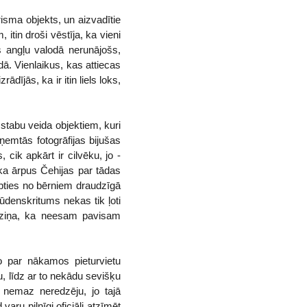
ūrisma objekts, un aizvadītie
 itin droši vēstīja, ka vieni
s angļu valodā nerunājošs,
dā. Vienlaikus, kas attiecas
dījās, ka ir itin liels loks,
stabu veida objektiem, kuri
ņemtās fotogrāfijas bijušas
 cik apkārt ir cilvēku, jo -
 ka ārpus Čehijas par tādas
pties no bērniem draudzīgā
denskritums nekas tik ļoti
 apziņa, ka neesam pavisam
jo par nākamos pieturvietu
u, līdz ar to nekādu sevišķu
ki nemaz neredzēju, jo tajā
varu pilnīgi oficiāli atzīmēt