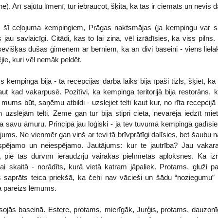
. Arī sajūtu līmenī, tur iebraucot, šķita, ka tas ir ciemats un nevis da
em šī ceļojuma kempingiem, Prāgas naktsmājas (ja kempingu var s
s jau savlaicīgi. Citādi, kas to lai zina, vēl izrādīsies, ka viss pilns
tsevišķas dušas ģimenēm ar bērniem, kā arī divi baseini - viens liel
ie, kuri vēl nemāk peldēt.
kempingā bija - tā recepcijas darba laiks bija īpaši tizls, šķiet, ka 
t kad vakarpusē. Pozitīvi, ka kempinga teritorijā bija restorāns, k
mums būt, saņēmu atbildi - uzslejiet telti kaut kur, no rīta recepcijā 
n uzslējām telti. Zeme gan tur bija stipri cieta, nevarēja iedzīt mie
 savu āmuru. Principā jau loģiski - ja tev tuvumā kempingā gadīsie
ējums. Ne vienmēr gan viņš ar tevi tā brīvprātīgi dalīsies, bet šaubu
espējamo un neiespējamo. Jautājums: kur te jautrība? Jau vaka
 pie tās durvīm ieraudzīju vairākas pielīmētas aploksnes. Kā izrād
tai skaitā - norādīts, kurā vietā katram jāpaliek. Protams, gluži 
s saprāts teica priekšā, ka čehi nav vācieši un šādu “noziegumu
a pareizs lēmums.
sojās baseinā. Estere, protams, mierīgāk, Jurģis, protams, dauzonīgā