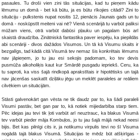
pasaules. Tu droši vien zini tās situācijas, kad tu pieņem kādu
lēmumu un domā - bet kā būtu, ja es būtu rīkojies citādi? Zini to
situāciju - pulkstenis nupat nositis 12, pienācis Jaunais gads un tu
domā - noskūpstīt meiteni vai nē? Vienā scenārijā tu varbūt paliksi
mūžam viens, otrā varbūt dabūsi pļauku un pagalam būs arī
skaistā draudzība. Zinātniskā fantastika paver iespēju, ka piepildās
abi scenāriji - divos dažādos Visumos. Un tā kā Visumu skaits ir
bezgalīgs, tad kādā citā Visumā tev nemaz šis konkrētais lēmums
nav jāpieņem, jo tu jau esi sekojis padomam, ko tev devis
pusmūža alkoholiķis kaut kur Smārdē pusgadu iepriekš. Ceru, ka
tu saproti, ka viss šajā rindkopā aprakstītais ir hipotētisks un tajā
nav jācenšas saskatīt dziļāku jēgu un meklēt paraleles ar reāliem
cilvēkiem un situācijām.
Stāsti galvenokārt gan vēsta ne tik daudz par to, ka šādi paraleli
Visumi pastāv, bet gan par to, kā notiek mijiedarbība starp tiem.
Pēc idejas jau tevi tik ļoti varbūt arī neuztrauc, ka blakus Visumā
tev varbūt pieder māja Kombuļos, jo tu jau šajā mājā nekad neesi
bijis. Bet kas pilnīgi cits ir, ja notikumu virpulis tevi no šī Visuma
nogādā tajā blakus Visumā. Situācijas te mēdz būt atšķirīgas -