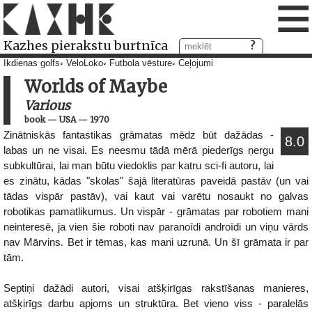
≡
Kazhes pierakstu burtnīca
Ikdienas golfs
VeloLoko
Futbola vēsture
Ceļojumi
Worlds of Maybe
Various
book
—
USA
—
1970
Zinātniskās fantastikas grāmatas mēdz būt dažādas -
8.0
labas un ne visai. Es neesmu tādā mērā piederīgs ņergu
subkultūrai, lai man būtu viedoklis par katru sci-fi autoru, lai
es zinātu, kādas "skolas" šajā literatūras paveidā pastāv (un vai
tādas vispār pastāv), vai kaut vai varētu nosaukt no galvas
robotikas pamatlikumus. Un vispār - grāmatas par robotiem mani
neinteresē, ja vien šie roboti nav paranoīdi androīdi un viņu vārds
nav Mārvins. Bet ir tēmas, kas mani uzrunā. Un šī grāmata ir par
tām.
Septiņi dažādi autori, visai atšķirīgas rakstīšanas manieres,
atšķirīgs darbu apjoms un struktūra. Bet vieno viss - paralelās