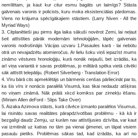
nemīlētam, ja kaut kur citur esmu bagāts un laimīgs? Stāsta
galvenais varonis ir policists, kuru moka eksistenciālas pārdomas.
Viens no krājuma spēcīgākajiem stāstiem. (Larry Niven - All the
Myriad Ways)
3. Citplanētieši jau pirms ilga laika sākuši novērot Zemi, lai neļaut
šeit attīstīties pārāk modernām tehnoloģijām, tāpēc galvenais
varonis nodrošinājis Vācijas uzvaru 1.Pasaules karā - lai nebūtu
otrā un nevajadzētu atomieročus. Ar lielu šoku viņš iepazīst mums
zināmo vēstures hronoloģiju, kurā nonāk nejauši, bet izrādās, ka
arī viņa variantā ir savas problēmas, jo militārā spēka vietā cilvēki
sāk attīstīt telepātiju. (Robert Silverberg - Translation Error)
4. Vīru bārā cits apmeklētājs un bārmenis cenšas pārliecināt par to,
ka šis vīrs ir nonācis paralēlā Visumā, kas tikai nedaudz atšķiras
no viņam zināmā. Nāk prātā xkcd komikss par zirnekļu ēšanu.
(Miriam Allen deFord - Slips Take Over)
5. Aizaka Azimova stāsts, kurā cilvēce izmanto paralēlos Visumus,
lai risinātu savas realitātes pārapdzīvotības problēmu - kā kā ir
bezgalīgi daudz Zemju, uz kurām nav attīstījusies dzīvība, var kaut
vai izmitināt uz katras no tām pa vienai ģimenei, un tāpat visiem
pasauļu pietiks. Problēmas sākas tad, kad izrādās, ka arī no