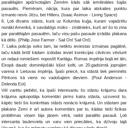
paralēlajām apdzīvotajām Zemēm kāds sāk iemitināties šajās
pasaulēs. Piemēram, nācija, kura par laika atskaites punktu
izmanto nevis Jēzu, bet Hitleru. (Isaac Asimov - Living Space)
6. Ļoti dīvains stāsts, kurā uz Kolumba kuģa, kuram vajadzētu
nonākt Amerikā, ir savdabīgs mūks - zinātnieks, kurš arī šo to zina
par paralēlajām pasaulēm, taču viņu pašu pasaule izrādās plakana
kā dēlis. (Philip Jose Farmer - Sail On! Sail On!)
7. Laika policija seko tam, lai netiktu ieviestas izmaiņas pagātnē,
taču kādā brīdī kādam izdodas ieviet korekcijas cilvēces vēsturē
un neļaut romiešiem nopostīt Kartāgu. Romas impērija bojā iet ātri,
Eiropā daudz dominējošāki kļūst ķelti, un 20.gadsimtā joprojām
varena ir Lietuvas impērija. Īpaši priecē, ka stāstā tiek pieminēts
Pērkons kā viens no vadošajiem dieviem. (Poul Anderson -
Delenda Est)
Vēl varētu piebilst, ka īpaši interesantu šo stāstu krājumu dara
krājuma apkopotāja komentāri pirms katra stāsta, uzsverot to,
kāpēc tieši šis konkrētais stāsts nonācis krājumā. Un stāstam par
plakano Zemi ir arī autora komentārs par to, kādas tieši fizikas
problēmas viņam bija jāņem vērā, radot paralēlo pasauli. Ļoti
intersanta lasāmviela un varu vien priecāties, ka dzīvoju tajā
Visumā, kur šo grāmatu saņēmu kā dāvanu vārda dienā!