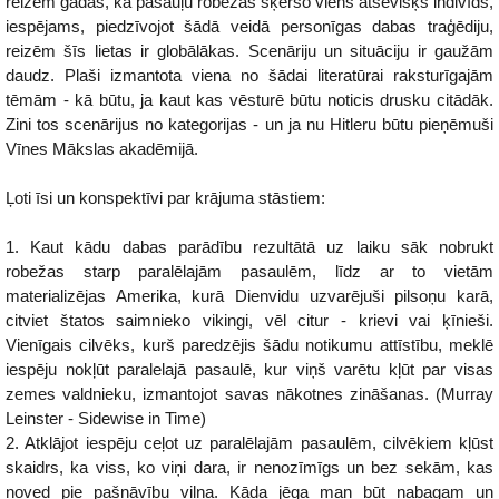
reizēm gadās, ka pasauļu robežas šķērso viens atsevišķs indivīds,
iespējams, piedzīvojot šādā veidā personīgas dabas traģēdiju,
reizēm šīs lietas ir globālākas. Scenāriju un situāciju ir gaužām
daudz. Plaši izmantota viena no šādai literatūrai raksturīgajām
tēmām - kā būtu, ja kaut kas vēsturē būtu noticis drusku citādāk.
Zini tos scenārijus no kategorijas - un ja nu Hitleru būtu pieņēmuši
Vīnes Mākslas akadēmijā.
Ļoti īsi un konspektīvi par krājuma stāstiem:
1. Kaut kādu dabas parādību rezultātā uz laiku sāk nobrukt
robežas starp paralēlajām pasaulēm, līdz ar to vietām
materializējas Amerika, kurā Dienvidu uzvarējuši pilsoņu karā,
citviet štatos saimnieko vikingi, vēl citur - krievi vai ķīnieši.
Vienīgais cilvēks, kurš paredzējis šādu notikumu attīstību, meklē
iespēju nokļūt paralelajā pasaulē, kur viņš varētu kļūt par visas
zemes valdnieku, izmantojot savas nākotnes zināšanas. (Murray
Leinster - Sidewise in Time)
2. Atklājot iespēju ceļot uz paralēlajām pasaulēm, cilvēkiem kļūst
skaidrs, ka viss, ko viņi dara, ir nenozīmīgs un bez sekām, kas
noved pie pašnāvību viļņa. Kāda jēga man būt nabagam un