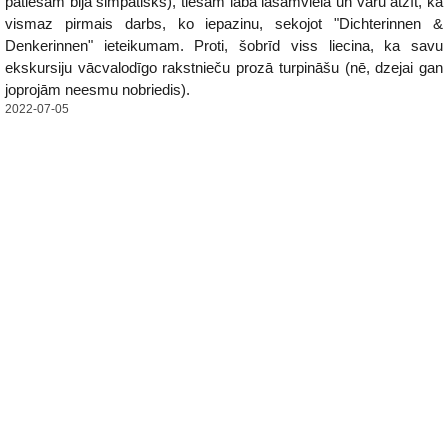
patiešām bija simpātisks), tiešām laba lasāmviela un varu atzīt, ka
vismaz pirmais darbs, ko iepazinu, sekojot "Dichterinnen &
Denkerinnen" ieteikumam. Proti, šobrīd viss liecina, ka savu
ekskursiju vācvalodīgo rakstnieču prozā turpināšu (nē, dzejai gan
joprojām neesmu nobriedis).
2022-07-05