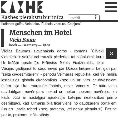
≡
Kazhes pierakstu burtnīca
Ikdienas golfs
VeloLoko
Futbola vēsture
Ceļojumi
Menschen im Hotel
Vicki Baum
book
—
Germany
—
1929
Vikijas Baumas slavenākais darbs - romāns "Cilvēki
8
viesnīcā" ir vairāk vai mazāk piederīgs tai pašai ērai, kuru
tik krāšņi aprakstījis Frānsiss Skots Ficdžeralds, tikai
Vācijas gadījumā to sauc nevis par Džeza laikmetu, bet gan par
"zelta divdesmitajiem" - periodu Veimāras republikā, kad vēl nebija
iestājusies globālā ekonomikas krīze un arī vīrs ar dīvainajām
ūsām bija tikai margināls īpatnis, nevis Vadonis. Te būtu vieta
savdabīgam novērojam: nekad un nekur neesmu novērojis, ka
kāds būtu ar nostaļģiju aprakstījis Latvijas neatkarības pirmo
desmitgadi, kad Ulmanis bija tikai viens no daudzajiem politiķiem
(un arī Latvijā tobrīd krīze, protams, vēl nebija pienākusi). Bet ne
par to, protams, ir šis stāsts.