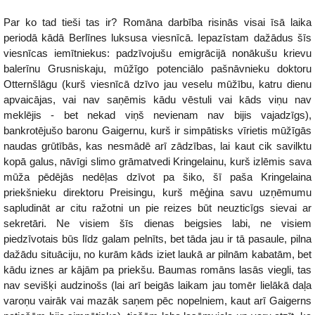
Par ko tad tieši tas ir? Romāna darbība risinās visai īsā laika
periodā kādā Berlīnes luksusa viesnīcā. Iepazīstam dažādus šīs
viesnīcas iemītniekus: padzīvojušu emigrācijā nonākušu krievu
balerīnu Grusniskaju, mūžīgo potenciālo pašnāvnieku doktoru
Otternšlāgu (kurš viesnīcā dzīvo jau veselu mūžību, katru dienu
apvaicājas, vai nav saņēmis kādu vēstuli vai kāds viņu nav
meklējis - bet nekad viņš nevienam nav bijis vajadzīgs),
bankrotējušo baronu Gaigernu, kurš ir simpātisks vīrietis mūžīgās
naudas grūtībās, kas nesmādē arī zādzības, lai kaut cik savilktu
kopā galus, nāvīgi slimo grāmatvedi Kringelainu, kurš izlēmis sava
mūža pēdējās nedēļas dzīvot pa šiko, šī paša Kringelaina
priekšnieku direktoru Preisingu, kurš mēģina savu uzņēmumu
sapludināt ar citu ražotni un pie reizes būt neuzticīgs sievai ar
sekretāri. Ne visiem šīs dienas beigsies labi, ne visiem
piedzīvotais būs līdz galam pelnīts, bet tāda jau ir tā pasaule, pilna
dažādu situāciju, no kurām kāds iziet laukā ar pilnām kabatām, bet
kādu iznes ar kājām pa priekšu. Baumas romāns lasās viegli, tas
nav sevišķi audzinošs (lai arī beigās laikam jau tomēr lielākā daļa
varoņu vairāk vai mazāk saņem pēc nopelniem, kaut arī Gaigerns