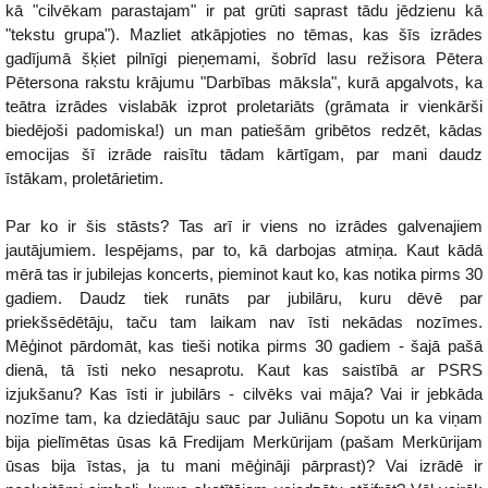
kā "cilvēkam parastajam" ir pat grūti saprast tādu jēdzienu kā
"tekstu grupa"). Mazliet atkāpjoties no tēmas, kas šīs izrādes
gadījumā šķiet pilnīgi pieņemami, šobrīd lasu režisora Pētera
Pētersona rakstu krājumu "Darbības māksla", kurā apgalvots, ka
teātra izrādes vislabāk izprot proletariāts (grāmata ir vienkārši
biedējoši padomiska!) un man patiešām gribētos redzēt, kādas
emocijas šī izrāde raisītu tādam kārtīgam, par mani daudz
īstākam, proletārietim.
Par ko ir šis stāsts? Tas arī ir viens no izrādes galvenajiem
jautājumiem. Iespējams, par to, kā darbojas atmiņa. Kaut kādā
mērā tas ir jubilejas koncerts, pieminot kaut ko, kas notika pirms 30
gadiem. Daudz tiek runāts par jubilāru, kuru dēvē par
priekšsēdētāju, taču tam laikam nav īsti nekādas nozīmes.
Mēģinot pārdomāt, kas tieši notika pirms 30 gadiem - šajā pašā
dienā, tā īsti neko nesaprotu. Kaut kas saistībā ar PSRS
izjukšanu? Kas īsti ir jubilārs - cilvēks vai māja? Vai ir jebkāda
nozīme tam, ka dziedātāju sauc par Juliānu Sopotu un ka viņam
bija pielīmētas ūsas kā Fredijam Merkūrijam (pašam Merkūrijam
ūsas bija īstas, ja tu mani mēģināji pārprast)? Vai izrādē ir