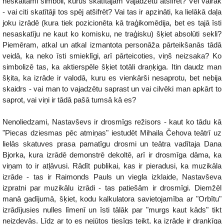
neskaitāmi simboli, kurus skatītājam vajadzētu atšifrēt? Vēl vairāk
- vai citi skatītāji tos spēj atšifrēt? Vai tas ir apzināti, ka lielākā daļa
joku izrādē (kura tiek pozicionēta kā traģikomēdija, bet es tajā īsti
nesaskatīju ne kaut ko komisku, ne traģisku) šķiet absolūti sekli?
Piemēram, atkal un atkal izmantota personāža pārteikšanās tādā
veidā, ka neko īsti smieklīgi, arī pārteicoties, viņš neizsaka? Ko
simbolizē tas, ka aktierspēle šķiet totāli draņķiga. Itin daudz man
šķita, ka izrāde ir valodā, kuru es vienkārši nesaprotu, bet nebija
skaidrs - vai man to vajadzētu saprast un vai cilvēki man apkārt to
saprot, vai viņi ir tādā pašā tumsā kā es?
Nenoliedzami, Nastavševs ir drosmīgs režisors - kaut ko tādu kā
"Piecas dziesmas pēc atmiņas" iestudēt Mihaila Čehova teātrī uz
lielās skatuves prasa pamatīgu drosmi un teātra vadītaja Dana
Bjorka, kura izrādē demonstrē dekoltē, arī ir drosmīga dāma, ka
viņam to ir atļāvusi. Rādīt publikai, kas ir pieradusi, ka muzikāla
izrāde - tas ir Raimonds Pauls un viegla izklaide, Nastavševa
izpratni par muzikālu izrādi - tas patiešām ir drosmīgi. Diemžēl
manā gadījumā, šķiet, kodu kalkulatora savietojamība ar "Orbītu"
izrādījusies nulles līmenī un īsti tālāk par "murgs kaut kāds" tikt
neizdevās. Līdz ar to es nejūtos tiesīgs teikt, ka izrāde ir draņķīga