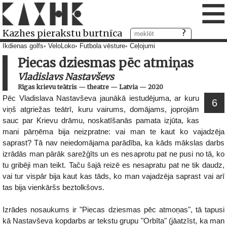
≡
Kazhes pierakstu burtnīca
Ikdienas golfs
VeloLoko
Futbola vēsture
Ceļojumi
Piecas dziesmas pēc atmiņas
Vladislavs Nastavševs
Rīgas krievu teātris
—
theatre
—
Latvia
—
2020
Pēc Vladislava Nastavševa jaunākā iestudējuma, ar kuru
6
viņš atgriežas teātrī, kuru vairums, domājams, joprojām
sauc par Krievu drāmu, noskatīšanās pamata izjūta, kas
mani pārņēma bija neizpratne: vai man te kaut ko vajadzēja
saprast? Tā nav neiedomājama parādība, ka kāds mākslas darbs
izrādās man pārāk sarežģīts un es nesaprotu pat ne pusi no tā, ko
tu gribēji man teikt. Taču šajā reizē es nesapratu pat ne tik daudz,
vai tur vispār bija kaut kas tāds, ko man vajadzēja saprast vai arī
tas bija vienkāršs beztolkšovs.
Izrādes nosaukums ir "Piecas dziesmas pēc atmoņas", tā tapusi
kā Nastavševa kopdarbs ar tekstu grupu "Orbīta" (jāatzīst, ka man