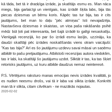
kā tāda, bet tā ir draņķīga izrāde, ja skatītājs esmu es. Man nāca
miegs, bija garlaicīgi un vienīgais, kas izrādē šķita labs, bija tās
piecas dziesmas un bērnu koris. Kāpēc tas tur bija, tas ir cits
jautājums, bet man to daļu "pēc atmiņas" īsti nevajadzēja.
Nastavševa dziesmas ir skaistas, un viņa paša rakāšanās psihē
mēdz būt ļoti pat interesanta, bet šajā izrādē to galīgi nesaskatīju.
Vienīgajā recenzijā, ko par šo izrādi esmu lasījis, uzzināju, ka
daudzi skatītāji pēc izrādes noskatīšanās viens otram vaicājuši:
"Kas tas bija?" Arī es šo jautājumu uzdevu savai māsai un saņēmu
atbildē to pašu pretjautājumu. Atbilstoši recenzijas autora viedoklim,
tas ir labi, ka skatītāji šo jautājumu uzdot. Sliktāt ir tas, ka tas šķiet
retorisks jautājums, uz kuru atbilde daudzus nemaz neinteresē.
P.S. Vērtējums raksturo manas emocijas nevis izrādes kvalitāti, jo
es nudien neesmu drošs, vai tā ir laba vai slikta izrāde. Konkrēti
man tā ir slikta, citam cilvēkam - ne mazākās nojautas.
2020-02-02