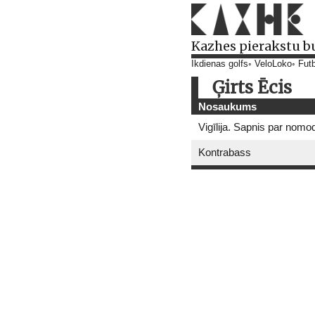
Kazhes pierakstu b
Ikdienas golfs
VeloLoko
Futb
Ģirts Ēcis
Nosaukums
Vigīlija. Sapnis par nomo
Kontrabass