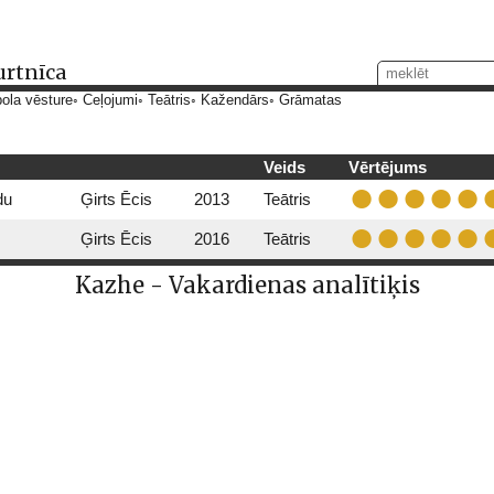
urtnīca
ola vēsture
Ceļojumi
Teātris
Kažendārs
Grāmatas
Veids
Vērtējums
du
Ģirts Ēcis
2013
Teātris
Ģirts Ēcis
2016
Teātris
Kazhe - Vakardienas analītiķis