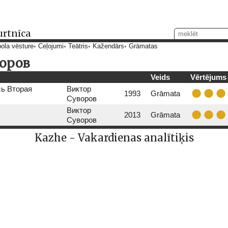
urtnīca
ola vēsture
Ceļojumi
Teātris
Kažendārs
Grāmatas
оров
Veids
Vērtējums
сь Вторая
Виктор
1993
Grāmata
Суворов
Виктор
2013
Grāmata
Суворов
Kazhe - Vakardienas analītiķis