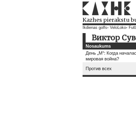
Kazhes pierakstu b
Ikdienas golfs
VeloLoko
Futb
Виктор Сув
Nosaukums
День „М“: Когда начала
мировая война?
Против всех