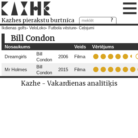
≡
Kazhes pierakstu burtnīca
Ikdienas golfs
VeloLoko
Futbola vēsture
Ceļojumi
Bill Condon
Nosaukums
Veids
Vērtējums
Bill
Dreamgirls
2006
Filma
Condon
Bill
Mr Holmes
2015
Filma
Condon
Kazhe - Vakardienas analītiķis