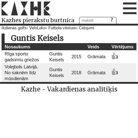
≡
Kazhes pierakstu burtnīca
Ikdienas golfs
VeloLoko
Futbola vēsture
Ceļojumi
Guntis Keisels
Nosaukums
Veids
Vērtējums
Rīga sporto
Guntis
👍
2015
Grāmata
gadsimtu griežos
Keisels
Volejbols Latvijā.
Guntis
👍
No saknēm līdz
2018
Grāmata
Keisels
mūsdienām
Kazhe - Vakardienas analītiķis