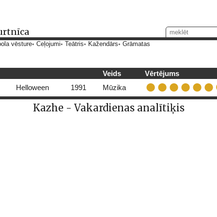
urtnīca
ola vēsture
Ceļojumi
Teātris
Kažendārs
Grāmatas
Veids
Vērtējums
Helloween
1991
Mūzika
Kazhe - Vakardienas analītiķis