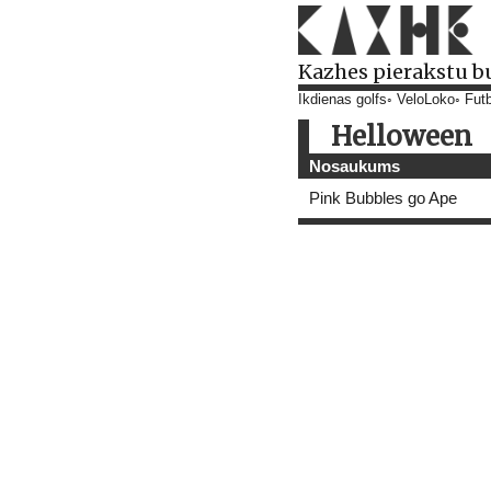
Kazhes pierakstu b
Ikdienas golfs
VeloLoko
Futb
Helloween
Nosaukums
Pink Bubbles go Ape