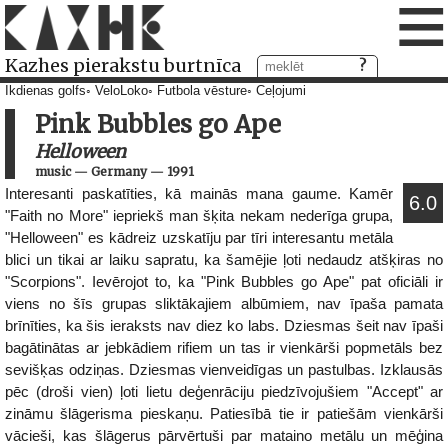
≡
Kazhes pierakstu burtnīca
Ikdienas golfs
VeloLoko
Futbola vēsture
Ceļojumi
Pink Bubbles go Ape
Helloween
music
—
Germany
—
1991
Interesanti paskatīties, kā mainās mana gaume. Kamēr
6.0
"Faith no More" iepriekš man šķita nekam nederīga grupa,
"Helloween" es kādreiz uzskatīju par tīri interesantu metāla
blici un tikai ar laiku sapratu, ka šamējie ļoti nedaudz atšķiras no
"Scorpions". Ievērojot to, ka "Pink Bubbles go Ape" pat oficiāli ir
viens no šīs grupas sliktākajiem albūmiem, nav īpaša pamata
brīnīties, ka šis ieraksts nav diez ko labs. Dziesmas šeit nav īpaši
bagātinātas ar jebkādiem rifiem un tas ir vienkārši popmetāls bez
sevišķas odziņas. Dziesmas vienveidīgas un pastulbas. Izklausās
pēc (droši vien) ļoti lietu deģenrāciju piedzīvojušiem "Accept" ar
zināmu šlāgerisma pieskaņu. Patiesībā tie ir patiešām vienkārši
vācieši, kas šlāgerus pārvērtuši par mataino metālu un mēģina