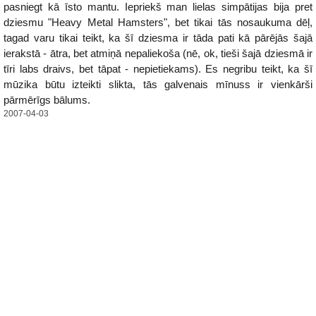
pasniegt kā īsto mantu. Iepriekš man lielas simpātijas bija pret
dziesmu "Heavy Metal Hamsters", bet tikai tās nosaukuma dēļ,
tagad varu tikai teikt, ka šī dziesma ir tāda pati kā pārējās šajā
ierakstā - ātra, bet atmiņā nepaliekoša (nē, ok, tieši šajā dziesmā ir
tīri labs draivs, bet tāpat - nepietiekams). Es negribu teikt, ka šī
mūzika būtu izteikti slikta, tās galvenais mīnuss ir vienkārši
pārmērīgs bālums.
2007-04-03