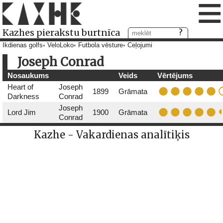
≡
Kazhes pierakstu burtnīca
Ikdienas golfs
VeloLoko
Futbola vēsture
Ceļojumi
Joseph Conrad
Nosaukums
Veids
Vērtējums
Heart of
Joseph
1899
Grāmata
Darkness
Conrad
Joseph
Lord Jim
1900
Grāmata
Conrad
Kazhe - Vakardienas analītiķis