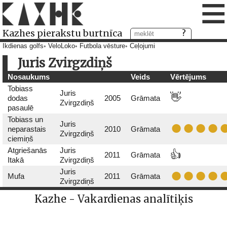
≡
Kazhes pierakstu burtnīca
Ikdienas golfs
VeloLoko
Futbola vēsture
Ceļojumi
Juris Zvirgzdiņš
Nosaukums
Veids
Vērtējums
Tobiass
Juris
👋
dodas
2005
Grāmata
Zvirgzdiņš
pasaulē
Tobiass un
Juris
neparastais
2010
Grāmata
Zvirgzdiņš
ciemiņš
Atgriešanās
Juris
👍
2011
Grāmata
Itakā
Zvirgzdiņš
Juris
Mufa
2011
Grāmata
Zvirgzdiņš
Kazhe - Vakardienas analītiķis