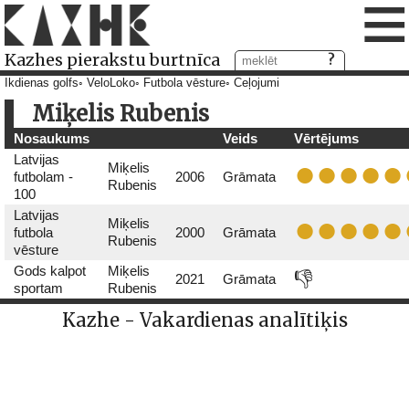
≡
Kazhes pierakstu burtnīca
Ikdienas golfs
VeloLoko
Futbola vēsture
Ceļojumi
Miķelis Rubenis
Nosaukums
Veids
Vērtējums
Latvijas
Miķelis
futbolam -
2006
Grāmata
Rubenis
100
Latvijas
Miķelis
futbola
2000
Grāmata
Rubenis
vēsture
Gods kalpot
Miķelis
👎
2021
Grāmata
sportam
Rubenis
Kazhe - Vakardienas analītiķis