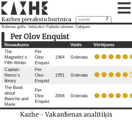
≡
Kazhes pierakstu burtnīca
Ikdienas golfs
VeloLoko
Futbola vēsture
Ceļojumi
Per Olov Enquist
Nosaukums
Veids
Vērtējums
The
Per
Magnetist`s
Olov
1964
Grāmata
Fifth Winter
Enquist
Captain
Per
Nemo`s
Olov
1991
Grāmata
library
Enquist
The Book
Per
about
Olov
2004
Grāmata
Blanche and
Enquist
Marie
Kazhe - Vakardienas analītiķis