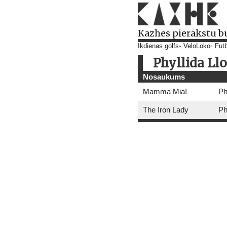
Kazhes pierakstu b
Ikdienas golfs
VeloLoko
Futb
Phyllida Ll
Nosaukums
Mamma Mia!
Ph
The Iron Lady
Ph