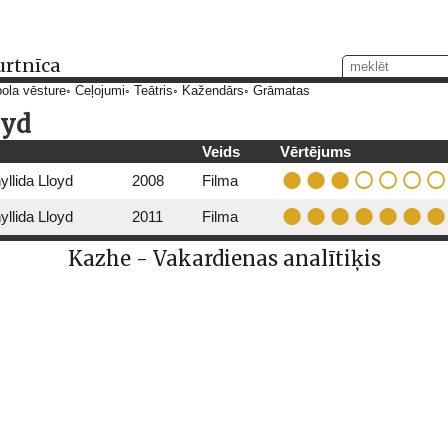
urtnīca
ola vēsture
Ceļojumi
Teātris
Kažendārs
Grāmatas
oyd
Veids
Vērtējums
yllida Lloyd
2008
Filma
yllida Lloyd
2011
Filma
Kazhe - Vakardienas analītiķis