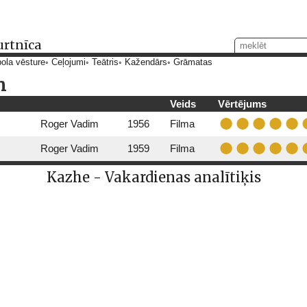
urtnīca
ola vēsture
Ceļojumi
Teātris
Kažendārs
Grāmatas
m
Veids
Vērtējums
Roger Vadim
1956
Filma
Roger Vadim
1959
Filma
Kazhe - Vakardienas analītiķis