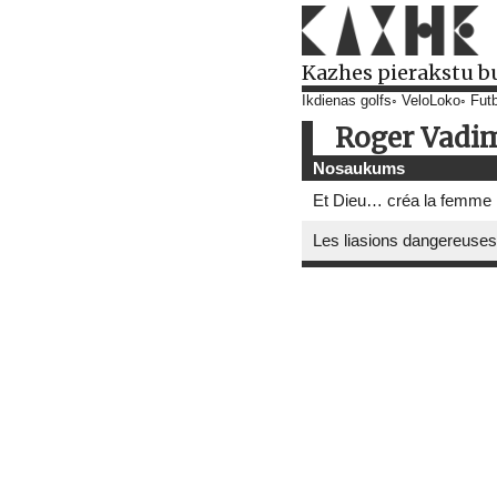
Kazhes pierakstu b
Ikdienas golfs
VeloLoko
Futb
Roger Vadi
Nosaukums
Et Dieu… créa la femme
Les liasions dangereuses