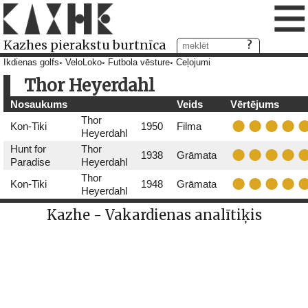
≡
Kazhes pierakstu burtnīca
Ikdienas golfs
VeloLoko
Futbola vēsture
Ceļojumi
Thor Heyerdahl
Nosaukums
Veids
Vērtējums
Thor
Kon-Tiki
1950
Filma
Heyerdahl
Hunt for
Thor
1938
Grāmata
Paradise
Heyerdahl
Thor
Kon-Tiki
1948
Grāmata
Heyerdahl
Kazhe - Vakardienas analītiķis