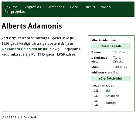
Sākums
Biogrāfijas
Komandas
Gadi
Turnīri
Video
Par projektu
Alberts Adamonis
Vārtsargs, reizēm arī aizsargs. Spēlēt sāka JKS,
Alberts Adamonis
1936. gadā Virslīgā vārtsarga posteni dalīja ar
Personas dati
Aleksandru Haldejevu
un
Juri Kļaviņu
. Iespējams,
Dzimis
1915-12-26
kādu laiku spēlēja RV. 1945. gada - LPSR izlasē.
Dzimšanas
Tvera,
vieta
Krievija
Miris
1984-03-07
Miršanas vieta
Rīga
Pārstāvētie klubi
Sezonas
Klubs
1936
JKS
1942
Amatieris
1943-
Vairogs
1944
(c) Kazhe 2019-2024