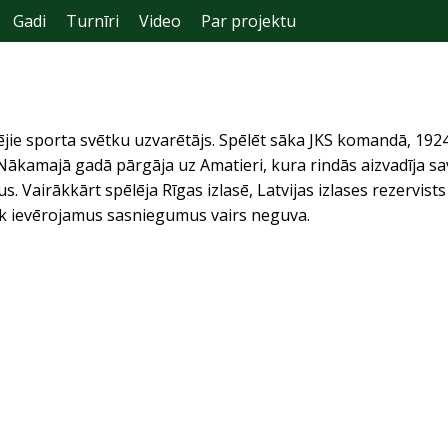
Gadi
Turnīri
Video
Par projektu
ējie sporta svētku uzvarētājs. Spēlēt sāka JKS komandā, 1924
Nākamajā gadā pārgāja uz Amatieri, kura rindās aizvadīja sa
s. Vairākkārt spēlēja Rīgas izlasē, Latvijas izlases rezervists
tik ievērojamus sasniegumus vairs neguva.