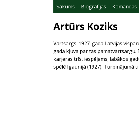
Sākums
Biogrāfijas
Komandas
Artūrs Koziks
Vārtsargs. 1927. gada Latvijas vispār
gadā kļuva par tās pamatvārtsargu. 
karjeras trīs, iespējams, labākos gadu
spēlē Igaunijā (1927). Turpinājumā 