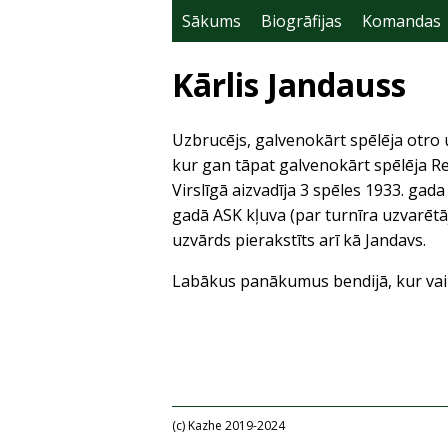
Sākums
Biogrāfijas
Komandas
Kārlis Jandauss
Uzbrucējs, galvenokārt spēlēja otro
kur gan tāpat galvenokārt spēlēja Re
Virslīgā aizvadīja 3 spēles 1933. gad
gadā ASK kļuva (par turnīra uzvarētā
uzvārds pierakstīts arī kā Jandavs.
Labākus panākumus bendijā, kur vairā
(c) Kazhe 2019-2024