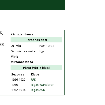
K,
Kārlis Jandauss
Personas dati
33.
Dzimis
1908-10-03
Dzimšanas vieta
Rīga
Miris
Miršanas vieta
Pārstāvētie klubi
Sezonas
Klubs
1926-1929
RFK
1930
Rīgas Wanderer
1932-1934
Rīgas ASK