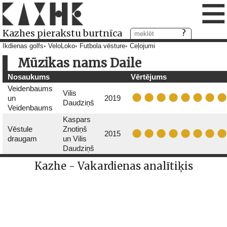
≡
Kazhes pierakstu burtnīca
Ikdienas golfs
VeloLoko
Futbola vēsture
Ceļojumi
Mūzikas nams Daile
Nosaukums
Vērtējums
Veidenbaums
Vilis
un
2019
Daudziņš
Veidenbaums
Kaspars
Vēstule
Znotiņš
2015
draugam
un Vilis
Daudziņš
Kazhe - Vakardienas analītiķis