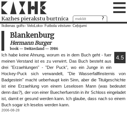
≡
Kazhes pierakstu burtnīca
Ikdienas golfs
VeloLoko
Futbola vēsture
Ceļojumi
Blankenburg
Hermann Burger
book
—
Switzerland
—
1986
Ich habe keine Ahnung, worum es in dem Buch geht - fuer
4.5
meinen Verstand ist es zu verwirrt. Das Buch besteht aus
drei "Erzaehlungen" - "Der Puck", wo ein Junge in ein
Hockey-Puck sich verwandelt, "Die Wasserfallfinsternis von
Badgestein" macht ueberhaupt kein Sinn, aber die Titulgeschichte
ist eine Erzaehlung von einem Leselosen Mann (was bedeutet
denn das?), der von einer Buecherfuerstin in ihr Schloss eingeladet
ist, damit er gesund werden kann. Ich glaube, dass nach so einem
Buch sogar ich leselos werden kann.
2006-08-28