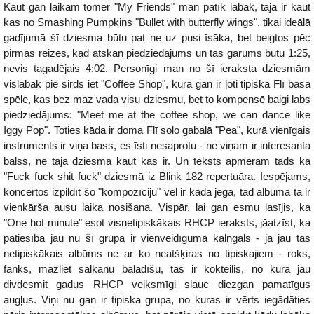
Kaut gan laikam tomēr "My Friends" man patīk labāk, tajā ir kaut
kas no Smashing Pumpkins "Bullet with butterfly wings", tikai ideālā
gadījumā šī dziesma būtu pat ne uz pusi īsāka, bet beigtos pēc
pirmās reizes, kad atskan piedziedājums un tās garums būtu 1:25,
nevis tagadējais 4:02. Personīgi man no šī ieraksta dziesmām
vislabāk pie sirds iet "Coffee Shop", kurā gan ir ļoti tipiska Flī basa
spēle, kas bez maz vada visu dziesmu, bet to kompensē baigi labs
piedziedājums: "Meet me at the coffee shop, we can dance like
Iggy Pop". Toties kāda ir doma Flī solo gabalā "Pea", kurā vienīgais
instruments ir viņa bass, es īsti nesaprotu - ne viņam ir interesanta
balss, ne tajā dziesmā kaut kas ir. Un teksts apmēram tāds kā
"Fuck fuck shit fuck" dziesmā iz Blink 182 repertuāra. Iespējams,
koncertos izpildīt šo "kompozīciju" vēl ir kāda jēga, tad albūmā tā ir
vienkārša ausu laika nosišana. Vispār, lai gan esmu lasījis, ka
"One hot minute" esot visnetipiskākais RHCP ieraksts, jāatzīst, ka
patiesībā jau nu šī grupa ir vienveidīguma kalngals - ja jau tās
netipiskākais albūms ne ar ko neatšķiras no tipiskajiem - roks,
fanks, mazliet salkanu balādīšu, tas ir kokteilis, no kura jau
divdesmit gadus RHCP veiksmīgi slauc diezgan pamatīgus
augļus. Viņi nu gan ir tipiska grupa, no kuras ir vērts iegādāties