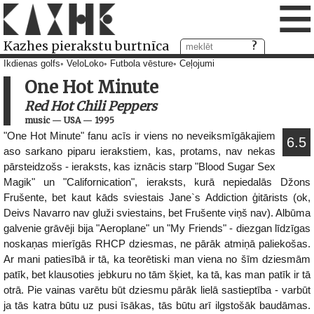
≡
Kazhes pierakstu burtnīca
Ikdienas golfs
VeloLoko
Futbola vēsture
Ceļojumi
One Hot Minute
Red Hot Chili Peppers
music
—
USA
—
1995
"One Hot Minute" fanu acīs ir viens no neveiksmīgākajiem
6.5
aso sarkano piparu ierakstiem, kas, protams, nav nekas
pārsteidzošs - ieraksts, kas iznācis starp "Blood Sugar Sex
Magik" un "Californication", ieraksts, kurā nepiedalās Džons
Frušente, bet kaut kāds sviestais Jane`s Addiction ģitārists (ok,
Deivs Navarro nav gluži sviestains, bet Frušente viņš nav). Albūma
galvenie grāvēji bija "Aeroplane" un "My Friends" - diezgan līdzīgas
noskaņas mierīgās RHCP dziesmas, ne pārāk atmiņā paliekošas.
Ar mani patiesībā ir tā, ka teorētiski man viena no šīm dziesmām
patīk, bet klausoties jebkuru no tām šķiet, ka tā, kas man patīk ir tā
otrā. Pie vainas varētu būt dziesmu pārāk lielā sastieptība - varbūt
ja tās katra būtu uz pusi īsākas, tās būtu arī ilgstošāk baudāmas.