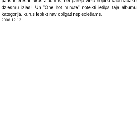
pāris interesantākos albūmus, bet pārējo vietā nopirkt kādu labāko
dziesmu izlasi. Un "One hot minute" noteikti ietilps tajā albūmu
kategorijā, kurus iepirkt nav obligāti nepieciešams.
2006-12-13