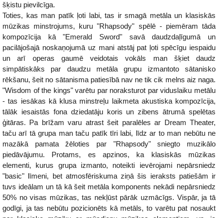
šķistu pievilcīga.
Toties, kas man patīk ļoti labi, tas ir smagā metāla un klasiskās
mūzikas minstrojums, kuru "Rhapsody" spēlē - piemēram tāda
kompozīcija kā "Emerald Sword" savā daudzdaļīgumā un
pacilājošajā noskaņojumā uz mani atstāj pat ļoti spēcīgu iespaidu
un arī operas gaumē veidotais vokāls man šķiet daudz
simpātiskāks par daudzu metāla grupu izmantoto sātanisko
rēkšanu, šeit no sātanisma patiesībā nav ne tik cik melns aiz naga.
"Wisdom of the kings" varētu par noraksturot par viduslaiku metālu
- tas iesākas kā klusa minstreļu laikmeta akustiska kompozīcija,
tālāk iesaistās fona dziedatāju koris un zibens ātrumā spelētas
ģitāras. Pa brīžam varu atrast šeit paralēles ar Dream Theater,
taču arī tā grupa man taču patīk tīri labi, līdz ar to man nebūtu ne
mazākā pamata žēloties par "Rhapsody" sniegto muzikālo
piedāvājumu. Protams, es apzinos, ka klasiskās mūzikas
elementi, kurus grupa izmanto, noteikti ievērojami nepārsniedz
"basic" līmeni, bet atmosfēriskuma ziņā šis ieraksts patiešām ir
tuvs ideālam un tā kā šeit metāla komponents nekādi nepārsniedz
50% no visas mūzikas, tas nekļūst pārāk uzmācīgs. Vispār, ja tā
godīgi, ja tas nebūtu pozicionēts kā metāls, to varētu pat nosaukt