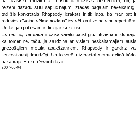
par klasisko mūziku ar mūsdienu mūzikas elementiem, un, ja
reizēm dažādu stilu saplūdinājumi izrādās pagalam neveiksmīgi,
tad šis konkrētais Rhapsody ieraksts ir tik labs, ka man pat ir
radusies dīvaina vēlme noklausīties vēl kaut ko no viņu repertuāra.
Un tas jau patiešām ir diezgan šokējoši.
Es nezinu, vai šāda mūzika varētu patikt gluži ikvienam, domāju,
ka tomēr nē, taču, ja salīdzina ar visiem neskaitāmajiem ausis
griezošajiem metāla apakšžanriem, Rhapsody ir gandrīz vai
ikvienai ausij draudzīgi. Un to varētu izmantot skaņu celiņā kādai
nākamajai Broken Sword daļai.
2007-05-04