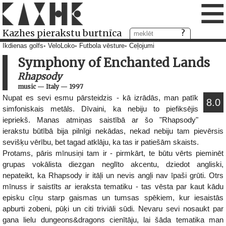
≡
Kazhes pierakstu burtnīca
Ikdienas golfs
VeloLoko
Futbola vēsture
Ceļojumi
Symphony of Enchanted Lands
Rhapsody
music
—
Italy
—
1997
Nupat es sevi esmu pārsteidzis - kā izrādās, man patīk
8.0
simfoniskais metāls. Dīvaini, ka nebiju to piefiksējis
iepriekš. Manas atmiņas saistībā ar šo "Rhapsody"
ierakstu būtībā bija pilnīgi nekādas, nekad nebiju tam pievērsis
sevišķu vērību, bet tagad atklāju, ka tas ir patiešām skaists.
Protams, pāris mīnusiņi tam ir - pirmkārt, te būtu vērts pieminēt
grupas vokālista diezgan neglīto akcentu, dziedot angliski,
nepateikt, ka Rhapsody ir itāļi un nevis angļi nav īpaši grūti. Otrs
mīnuss ir saistīts ar ieraksta tematiku - tas vēsta par kaut kādu
episku cīņu starp gaismas un tumsas spēkiem, kur iesaistās
apburti zobeni, pūķi un citi triviāli sūdi. Nevaru sevi nosaukt par
gana lielu dungeons&dragons cienītāju, lai šāda tematika man