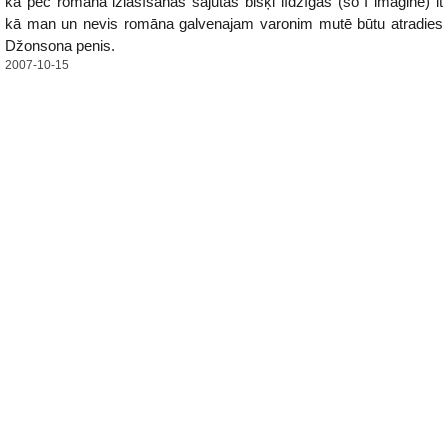
ka pēc romāna izlasīšanas sajūtas bišķi līdzīgas (so I imagine) it
kā man un nevis romāna galvenajam varonim mutē būtu atradies
Džonsona penis.
2007-10-15