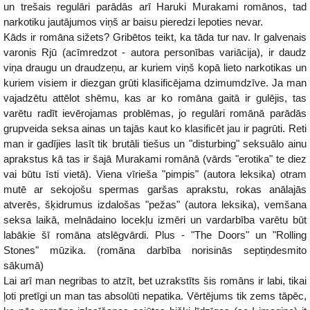
un trešais regulāri parādās arī Haruki Murakami romānos, tad
narkotiku jautājumos viņš ar baisu pieredzi lepoties nevar.
Kāds ir romāna sižets? Gribētos teikt, ka tāda tur nav. Ir galvenais
varonis Rjū (acīmredzot - autora personības variācija), ir daudz
viņa draugu un draudzeņu, ar kuriem viņš kopā lieto narkotikas un
kuriem visiem ir diezgan grūti klasificējama dzimumdzīve. Ja man
vajadzētu attēlot shēmu, kas ar ko romāna gaitā ir gulējis, tas
varētu radīt ievērojamas problēmas, jo regulāri romānā parādās
grupveida seksa ainas un tajās kaut ko klasificēt jau ir pagrūti. Reti
man ir gadījies lasīt tik brutāli tiešus un "disturbing" seksuālo ainu
aprakstus kā tas ir šajā Murakami romānā (vārds "erotika" te diez
vai būtu īsti vietā). Viena vīrieša "pimpis" (autora leksika) otram
mutē ar sekojošu spermas garšas aprakstu, rokas anālajās
atverēs, šķidrumus izdalošas "pežas" (autora leksika), vemšana
seksa laikā, melnādaino locekļu izmēri un vardarbība varētu būt
labākie šī romāna atslēgvārdi. Plus - "The Doors" un "Rolling
Stones" mūzika. (romāna darbība norisinās septiņdesmito
sākumā)
Lai arī man negribas to atzīt, bet uzrakstīts šis romāns ir labi, tikai
ļoti pretīgi un man tas absolūti nepatika. Vērtējums tik zems tāpēc,