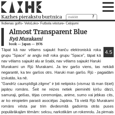
≡
Kazhes pierakstu burtnīca
Ikdienas golfs
VeloLoko
Futbola vēsture
Ceļojumi
Almost Transparent Blue
Ryū Murakami
book
—
Japan
—
1976
Tāpat kā nav vēlams sajaukt franču elektroniskā roka
4.5
grupu "Space" ar angļu indī roka grupu "Space", tāpat kā
nav vēlams sajaukt alu ar šņabi, nav vēlams sajaukt Haruki
Murakami un Rjū Murakami. Ja tev garšo viens, tas nekādi
negarantē, ka tev garšos otrs. Haruki man garšo. Rjū - pagaidām
izskatās, ka nē.
"Gandrīz caurspīdīgā zilgme" ir ļoti netipisks (vismaz tā man šķiet)
japāņu romāns. Šeit ne reizes netiek pieminēti ķiršu dārzi,
samuraji, geišas, tējas ceremonijas, anime, sumo vai jebkas cits,
ar ko eiropietim parasti asociējas Japāna. Tā vietā Rjū Murakami
romāns vēsta par trim divdesmitā gadsimta otrās puses
populārākajām tēmām: seksu, narkotikām un rokenrolu. Ja pirmais