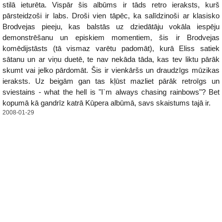
stilā ieturēta. Vispār šis albūms ir tāds retro ieraksts, kurš
pārsteidzoši ir labs. Droši vien tāpēc, ka salīdzinoši ar klasisko
Brodvejas pieeju, kas balstās uz dziedātāju vokāla iespēju
demonstrēšanu un episkiem momentiem, šis ir Brodvejas
komēdijstāsts (tā vismaz varētu padomāt), kurā Eliss satiek
sātanu un ar viņu duetē, te nav nekāda tāda, kas tev liktu pārāk
skumt vai jelko pārdomāt. Šis ir vienkāršs un draudzīgs mūzikas
ieraksts. Uz beigām gan tas kļūst mazliet pārāk retroīgs un
sviestains - what the hell is "I`m always chasing rainbows"? Bet
kopumā kā gandrīz katrā Kūpera albūmā, savs skaistums tajā ir.
2008-01-29