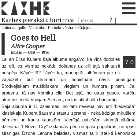
≡
Kazhes pierakstu burtnīca
Ikdienas golfs
VeloLoko
Futbola vēsture
Ceļojumi
Goes to Hell
Alice Cooper
music
—
USA
—
1976
Lai arī Eliss Kūpers šajā albūmā apgalvo, ka viņš dodoties
7.0
uz elli, es vismaz nekādu došanos uz elli tajā saklausīt
nespēju. Kāpēc tā? Tāpēc ka, manuprāt, albūmam par elli
vajadzētu būt drūmam un nopietnam, nevis popsīgam
Brodvejiskam mūzikliskam, vieglam un humora pilnam. Ja,
protams, tā nav komiķu elle. Bet tajā, no otras puses, varētu
atrasties vieta Vudijam Alenam, un tas atkal būtu briesmīgi.
Šajā albūmā ir 11 dziesmas, no tām neviena nav īsti "biedējoša"
klasiskajā Kūpera šausmu stāstu izpratnē - nekā līdzīga mirušiem
bērniem un kaulu kaudzēm. Vienīgā patiešām skumjā albūma
dziesma "I Never Cry" izklausās pēc ne īpaši populāras, ne īpaši
sirsnīgas Džona Lenona balādes, vismaz tā ir izteikti Lenoniskā