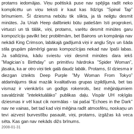
protams iedomājas. Viņu poētiskā puse nav spējīga radīt neko
komplicētu un viņu teksti ir kaut kas līdzīgs "Spinal Tap"
brīnumiem. Šī dziesma nebūtu tik slikta, ja tā neilgtu desmit
minūtes. Ja Uriah Heep dalībnieki būtu patiešām īsti progrokeri,
virtuozi un tā tālāk, viņi, protams, varētu desmit minūtes garu
kompozīciju pavilkt bez problēmām, bet Bairons un kompānija nav
nekādi King Crimson, labākajā gadījumā viņi ir angļu Styx un šāda
stila grupām pāmērīgi garas kompozīcijas nekad nav īpaši labas.
Ja salīdzina, kādu sviestu viņi desmit minūtes dara iekš
"Magician`s Birthday" un primitīvu hārdroka "Spider Woman",
jāsaka, ka ar otro viņi tiek galā daudz labāk. Protams, šī dziesma ir
diezgan izteikts Deep Purple "My Woman From Tokyo"
atdarinājums tikai mazāk kvalitatīvas grupas izpildījumā, bet tas
vismaz ir vienkāršs un godīgs rokenrols, bez mēģinājumiem
savaldzināt "intelektuālāko" publikas daļu. Vispār UH roķīgās
dziesmas ir vēl kaut cik normālas - tai pašai "Echoes in the Dark"
nav ne vainas, bet tad kad viņi mēģina radīt atmosfēru, noskaņu un
tevi aizvest burvestību pasaulē, viņi, protams, izgāžas kā veca
sēta. Kas gan nav nekāds dižs brīnums.
2008-01-31