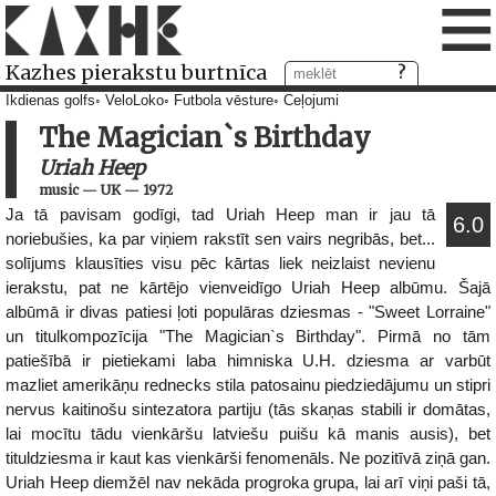
≡
Kazhes pierakstu burtnīca
Ikdienas golfs
VeloLoko
Futbola vēsture
Ceļojumi
The Magician`s Birthday
Uriah Heep
music
—
UK
—
1972
Ja tā pavisam godīgi, tad Uriah Heep man ir jau tā
6.0
noriebušies, ka par viņiem rakstīt sen vairs negribās, bet...
solījums klausīties visu pēc kārtas liek neizlaist nevienu
ierakstu, pat ne kārtējo vienveidīgo Uriah Heep albūmu. Šajā
albūmā ir divas patiesi ļoti populāras dziesmas - "Sweet Lorraine"
un titulkompozīcija "The Magician`s Birthday". Pirmā no tām
patiešībā ir pietiekami laba himniska U.H. dziesma ar varbūt
mazliet amerikāņu rednecks stila patosainu piedziedājumu un stipri
nervus kaitinošu sintezatora partiju (tās skaņas stabili ir domātas,
lai mocītu tādu vienkāršu latviešu puišu kā manis ausis), bet
tituldziesma ir kaut kas vienkārši fenomenāls. Ne pozitīvā ziņā gan.
Uriah Heep diemžēl nav nekāda progroka grupa, lai arī viņi paši tā,