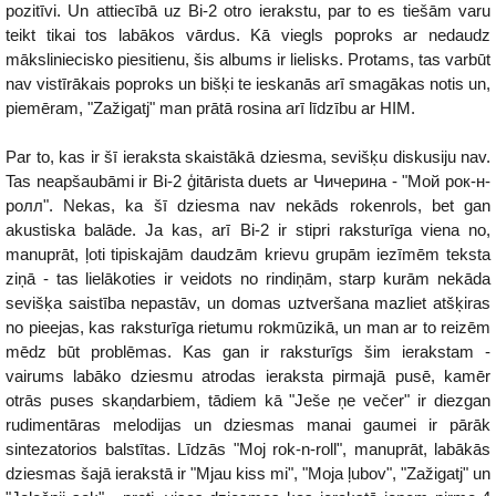
pozitīvi. Un attiecībā uz Bi-2 otro ierakstu, par to es tiešām varu
teikt tikai tos labākos vārdus. Kā viegls poproks ar nedaudz
māksliniecisko piesitienu, šis albums ir lielisks. Protams, tas varbūt
nav vistīrākais poproks un bišķi te ieskanās arī smagākas notis un,
piemēram, "Zažigatj" man prātā rosina arī līdzību ar HIM.
Par to, kas ir šī ieraksta skaistākā dziesma, sevišķu diskusiju nav.
Tas neapšaubāmi ir Bi-2 ģitārista duets ar Чичерина - "Мой рок-н-
ролл". Nekas, ka šī dziesma nav nekāds rokenrols, bet gan
akustiska balāde. Ja kas, arī Bi-2 ir stipri raksturīga viena no,
manuprāt, ļoti tipiskajām daudzām krievu grupām iezīmēm teksta
ziņā - tas lielākoties ir veidots no rindiņām, starp kurām nekāda
sevišķa saistība nepastāv, un domas uztveršana mazliet atšķiras
no pieejas, kas raksturīga rietumu rokmūzikā, un man ar to reizēm
mēdz būt problēmas. Kas gan ir raksturīgs šim ierakstam -
vairums labāko dziesmu atrodas ieraksta pirmajā pusē, kamēr
otrās puses skaņdarbiem, tādiem kā "Ješe ņe večer" ir diezgan
rudimentāras melodijas un dziesmas manai gaumei ir pārāk
sintezatorios balstītas. Līdzās "Moj rok-n-roll", manuprāt, labākās
dziesmas šajā ierakstā ir "Mjau kiss mi", "Moja ļubov", "Zažigatj" un