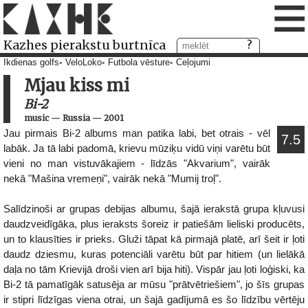
≡
Kazhes pierakstu burtnīca
Ikdienas golfs
VeloLoko
Futbola vēsture
Ceļojumi
Mjau kiss mi
Bi-2
music
—
Russia
—
2001
Jau pirmais Bi-2 albums man patika labi, bet otrais - vēl
7.5
labāk. Ja tā labi padomā, krievu mūziķu vidū viņi varētu būt
vieni no man vistuvākajiem - līdzās "Akvarium", vairāk
nekā "Mašina vremeņi", vairāk nekā "Mumij troļ".
Salīdzinoši ar grupas debijas albumu, šajā ierakstā grupa kļuvusi
daudzveidīgāka, plus ieraksts šoreiz ir patiešām lieliski producēts,
un to klausīties ir prieks. Gluži tāpat kā pirmajā platē, arī šeit ir ļoti
daudz dziesmu, kuras potenciāli varētu būt par hitiem (un lielākā
daļa no tām Krievijā droši vien arī bija hiti). Vispār jau ļoti loģiski, ka
Bi-2 tā pamatīgāk satusēja ar mūsu "prātvētriešiem", jo šīs grupas
ir stipri līdzīgas viena otrai, un šajā gadījumā es šo līdzību vērtēju