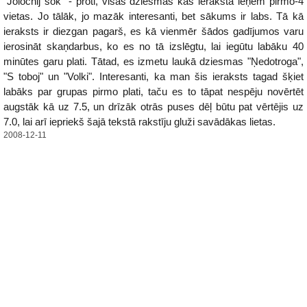
"Joločnij sok" - proti, visas dziesmas kas ierakstā ieņem pirmo-4
vietas. Jo tālāk, jo mazāk interesanti, bet sākums ir labs. Tā kā
ieraksts ir diezgan pagarš, es kā vienmēr šādos gadījumos varu
ierosināt skaņdarbus, ko es no tā izslēgtu, lai iegūtu labāku 40
minūtes garu plati. Tātad, es izmetu laukā dziesmas "Ņedotroga",
"S toboj" un "Volki". Interesanti, ka man šis ieraksts tagad šķiet
labāks par grupas pirmo plati, taču es to tāpat nespēju novērtēt
augstāk kā uz 7.5, un drīzāk otrās puses dēļ būtu pat vērtējis uz
7.0, lai arī iepriekš šajā tekstā rakstīju gluži savādākas lietas.
2008-12-11