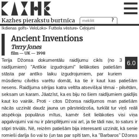
≡
Kazhes pierakstu burtnīca
Ikdienas golfs
VeloLoko
Futbola vēsture
Ceļojumi
Ancient Inventions
Terry Jones
film
—
UK
—
1998
Terija Džonsa dokumentālu raidījumu cikls (no 3
6.0
raidījumiem) "Antīkie izgudrojumi" lielākoties patiešām
stāsta par antīko laiku izgudrojumiem, par kuriem
mūsdienu cilvēks varētu domāt, ka tie ir kaut kas patiešām
nesens. Raidījuma sērijas katra veltīta atsevišķai tēmai - pilsētām,
seksam un karam. Jāatzīst, ka es biju no šiem raidījumiem gaidījis
kaut ko vairāk. Proti - citos Džonsa raidījumos man patiešām
nācās uzzināt daudz jauna un pārsteidzoša, turklāt tur viņš reāli
atspēkoja populārus mītus, kamēr šeit lielākoties visi viņa
apgalvojumi vai nu ir pārspīlējumi vai arī, ja tie tādi nav, to saturs ir
stipri triviāls. Nē, reizēm patiešām bija interesanti uzzināt, kā senie
romieši darīja šo vai to (un tas par spīti tam, ka "Barbaros" Džonss