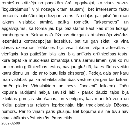
romiešus kritizēja no panckām ārā, apgalvojot, ka visus savus
"izgudrojumus" viņi nozaga citām tautām), bet interesanto faktu
procents patiešām bija diezgan zems. No daļas par pilsētām man
laikam vislabāk atmiņā palika romiešu "taksometrs" un
apgalvojums, ka Romā jau bija pazīstams kaut kas stipri līdzīgs
hamburgeram. Seksa daļā Džonss diezgan labi slavināja visādus
iezemiešu kontracepcijas līdzekļus, bet tur gan šķiet, ka viņa
slavas dziesmas lielākoties bija visai tukšam vējam adresētas -
vienīgais, kas patiešām bija labs, bija antīkais grūtniecības tests,
kurā tāpat kā mūsdienās izmantoja urīna sārmu līmeni (vai ko nu
tur izmanto grūtniecības testos, nav jau gluži tā, ka es tādus veiktu
katru dienu un līdz ar to būtu liels eksperts). Pēdējā daļā par karu
man vislabāk patika arbaleta attīstības vēsture (lai gan tas laikam
tomēr pieder Viduslaikiem un nevis "ancient" laikiem). Taču
kopumā raidījumi nebija sevišķi labi - pārāk daudz tajos bija
izteiktas gumijas stiepšanas, un vienīgais, kas mani kā vecu un
rūdītu paitonistu reizēm iepriecināja, bija tradicionālais Džonsa
humors. Par to viņam pāris plusiņu. Bet kopumā šis ne tuvu nav
viņa labākais vēsturiskās tēmas cikls.
2009-02-09