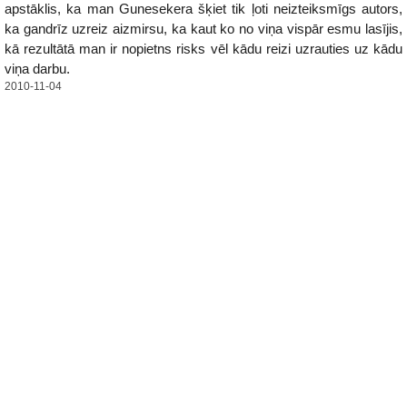
apstāklis, ka man Gunesekera šķiet tik ļoti neizteiksmīgs autors,
ka gandrīz uzreiz aizmirsu, ka kaut ko no viņa vispār esmu lasījis,
kā rezultātā man ir nopietns risks vēl kādu reizi uzrauties uz kādu
viņa darbu.
2010-11-04