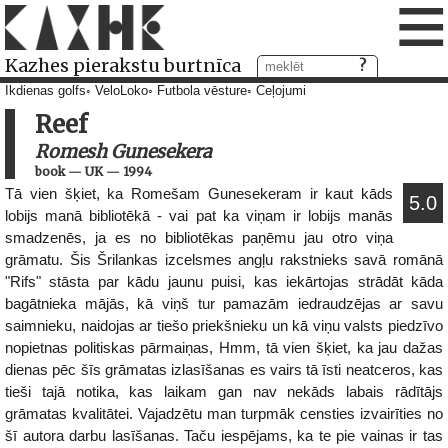
≡
Kazhes pierakstu burtnīca
Ikdienas golfs
VeloLoko
Futbola vēsture
Ceļojumi
Reef
Romesh Gunesekera
book
—
UK
—
1994
Tā vien šķiet, ka Romešam Gunesekeram ir kaut kāds
5.0
lobijs manā bibliotēkā - vai pat ka viņam ir lobijs manās
smadzenēs, ja es no bibliotēkas paņēmu jau otro viņa
grāmatu. Šis Šrilankas izcelsmes angļu rakstnieks savā romānā
"Rifs" stāsta par kādu jaunu puisi, kas iekārtojas strādāt kāda
bagātnieka mājās, kā viņš tur pamazām iedraudzējas ar savu
saimnieku, naidojas ar tiešo priekšnieku un kā viņu valsts piedzīvo
nopietnas politiskas pārmaiņas, Hmm, tā vien šķiet, ka jau dažas
dienas pēc šīs grāmatas izlasīšanas es vairs tā īsti neatceros, kas
tieši tajā notika, kas laikam gan nav nekāds labais rādītājs
grāmatas kvalitātei. Vajadzētu man turpmāk censties izvairīties no
šī autora darbu lasīšanas. Taču iespējams, ka te pie vainas ir tas