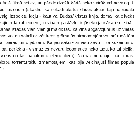
as šajā filmā notiek, un pārsteidzošā kārtā neko vairāk arī nevajag. U
fušieriem (skaidrs, ka nekādi ekstra klases aktieri tajā nepiedalās)
aigi izspēlētu ideju - kaut vai Budas/Kristus līnija, doma, ka cilvē
ajiem laikabiedriem, jo viņam pastāvīgi ir jāseko jaunākajiem zinā
šanas izrādās vieni vienīgi maldi; tas, ka viņa apgalvojumus uz vieta
anas vai nu sakrīt ar vēstures grāmatās atrodamajām vai arī runā tām
r pierādījumu jebkam. Kā jau saku - ar visu savu it kā kokainumu f
t pat perfekta - vismaz es nevaru iedomāties neko tādu, ko tai pielik
 ir viens no tās panākumu elementiem). Nemaz nerunājot par filmas 
teicību torrentu tīklu izmantotājiem, kas bija veicinājuši filmas popul
jis.