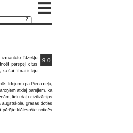
≡
ā izmantoto līdzekļu
9.0
noši pārspēj citus
a šai filmai ir teju
ebūs lidojumu pa Piena ceļu,
varoņiem atklāj pārējiem, ka
ām, lielu daļu civilizācijas
ā augstskolā, grasās doties
i pārējie klātesošie noticēs