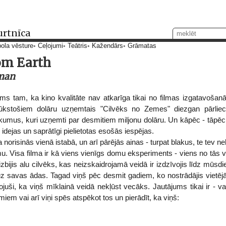
urtnīca
ola vēsture
Ceļojumi
Teātris
Kažendārs
Grāmatas
om Earth
man
ījums tam, ka kino kvalitāte nav atkarīga tikai no filmas izgatavošan
kstošiem dolāru uzņemtais "Cilvēks no Zemes" diezgan pārlieci
kumus, kuri uzņemti par desmitiem miljonu dolāru. Un kāpēc - tāpēc, k
s idejas un saprātīgi pielietotas esošās iespējas.
 norisinās vienā istabā, un arī pārējās ainas - turpat blakus, te tev n
mu. Visa filma ir kā viens vienīgs domu eksperiments - viens no tās 
zbijis alu cilvēks, kas neizskaidrojamā veidā ir izdzīvojis līdz mūsdien
uz savas ādas. Tagad viņš pēc desmit gadiem, ko nostrādājis vietēj
vērojuši, ka viņš mīklainā veidā nekļūst vecāks. Jautājums tikai ir - va
m vai arī viņi spēs atspēkot tos un pierādīt, ka viņš: