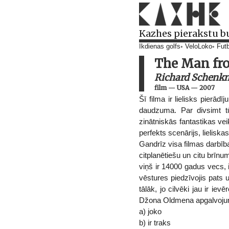
Kazhes pierakstu b
Ikdienas golfs
VeloLoko
Futb
The Man fr
Richard Schenk
film
—
USA
—
2007
Šī filma ir lielisks pierād
daudzuma. Par divsimt tū
zinātniskās fantastikas vei
perfekts scenārijs, lieliska
Gandrīz visa filmas darbība
citplanētiešu un citu brīnu
viņš ir 14000 gadus vecs, i
vēstures piedzīvojis pats 
tālāk, jo cilvēki jau ir ie
Džona Oldmena apgalvojumie
a) joko
b) ir traks