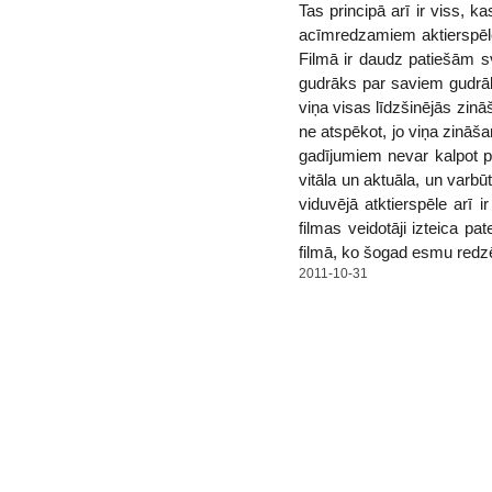
Tas principā arī ir viss, k
acīmredzamiem aktierspēles 
Filmā ir daudz patiešām sv
gudrāks par saviem gudrāk
viņa visas līdzšinējās zinā
ne atspēkot, jo viņa zināš
gadījumiem nevar kalpot pa
vitāla un aktuāla, un varbū
viduvējā atktierspēle arī
filmas veidotāji izteica pa
filmā, ko šogad esmu redzē
2011-10-31