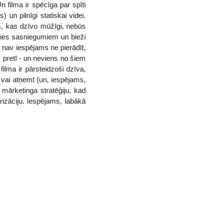
n filma ir spēcīga par spīti
 un pilnīgi statiskai videi.
ks, kas dzīvo mūžīgi, nebūs
tnes sasniegumiem un bieži
s nav iespējams ne pierādīt,
 pretī - un neviens no šiem
ilma ir pārsteidzoši dzīva,
t vai atņemt (un, iespējams,
mārketinga stratēģiju, kad
arizāciju. Iespējams, labākā