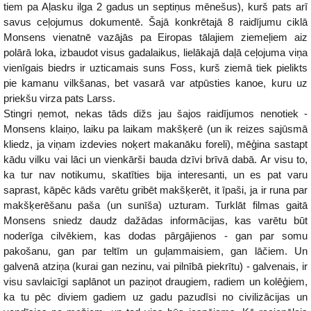
tiem pa Aļasku ilga 2 gadus un septiņus mēnešus), kurš pats arī
savus ceļojumus dokumentē. Šajā konkrētajā 8 raidījumu ciklā
Monsens vienatnē vazājās pa Eiropas tālajiem ziemeļiem aiz
polārā loka, izbaudot visus gadalaikus, lielākajā daļā ceļojuma viņa
vienīgais biedrs ir uzticamais suns Foss, kurš ziemā tiek pielikts
pie kamanu vilkšanas, bet vasarā var atpūsties kanoe, kuru uz
priekšu virza pats Larss.
Stingri ņemot, nekas tāds dižs jau šajos raidījumos nenotiek -
Monsens klaiņo, laiku pa laikam makšķerē (un ik reizes sajūsmā
kliedz, ja viņam izdevies noķert makanāku foreli), mēģina sastapt
kādu vilku vai lāci un vienkārši bauda dzīvi brīvā dabā. Ar visu to,
ka tur nav notikumu, skatīties bija interesanti, un es pat varu
saprast, kāpēc kāds varētu gribēt makšķerēt, it īpaši, ja ir runa par
makšķerēšanu paša (un sunīša) uzturam. Turklāt filmas gaitā
Monsens sniedz daudz dažādas informācijas, kas varētu būt
noderīga cilvēkiem, kas dodas pārgājienos - gan par somu
pakošanu, gan par teltīm un guļammaisiem, gan lāčiem. Un
galvenā atziņa (kurai gan nezinu, vai pilnībā piekrītu) - galvenais, ir
visu savlaicīgi saplānot un paziņot draugiem, radiem un kolēģiem,
ka tu pēc diviem gadiem uz gadu pazudīsi no civilizācijas un