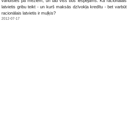
vandīsies pa mežiem, un tad viss būs iespējams. Kā racionālais
latvietis gribu teikt - un kurš maksās dzīvokļa kredītu - bet varbūt
racionālais latvietis ir muļķis?
2012-07-17