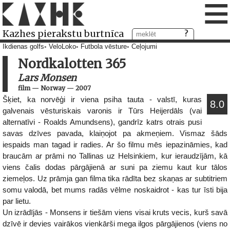
≡
Kazhes pierakstu burtnīca
Ikdienas golfs
VeloLoko
Futbola vēsture
Ceļojumi
Nordkalotten 365
Lars Monsen
film
—
Norway
—
2007
Šķiet, ka norvēģi ir viena psiha tauta - valstī, kuras
8.0
galvenais vēsturiskais varonis ir Tūrs Heijerdāls (vai
alternatīvi - Roalds Amundsens), gandrīz katrs otrais pusi
savas dzīves pavada, klaiņojot pa akmeņiem. Vismaz šāds
iespaids man tagad ir radies. Ar šo filmu mēs iepazināmies, kad
braucām ar prāmi no Tallinas uz Helsinkiem, kur ieraudzījām, kā
viens čalis dodas pārgājienā ar suni pa ziemu kaut kur tālos
ziemeļos. Uz prāmja gan filma tika rādīta bez skaņas ar subtitriem
somu valodā, bet mums radās vēlme noskaidrot - kas tur īsti bija
par lietu.
Un izrādījās - Monsens ir tiešām viens visai kruts vecis, kurš savā
dzīvē ir devies vairākos vienkārši mega ilgos pārgājienos (viens no