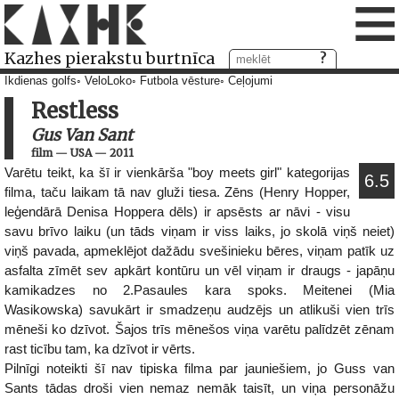
≡
Kazhes pierakstu burtnīca
Ikdienas golfs
VeloLoko
Futbola vēsture
Ceļojumi
Restless
Gus Van Sant
film
—
USA
—
2011
Varētu teikt, ka šī ir vienkārša "boy meets girl" kategorijas
6.5
filma, taču laikam tā nav gluži tiesa. Zēns (Henry Hopper,
leģendārā Denisa Hoppera dēls) ir apsēsts ar nāvi - visu
savu brīvo laiku (un tāds viņam ir viss laiks, jo skolā viņš neiet)
viņš pavada, apmeklējot dažādu svešinieku bēres, viņam patīk uz
asfalta zīmēt sev apkārt kontūru un vēl viņam ir draugs - japāņu
kamikadzes no 2.Pasaules kara spoks. Meitenei (Mia
Wasikowska) savukārt ir smadzeņu audzējs un atlikuši vien trīs
mēneši ko dzīvot. Šajos trīs mēnešos viņa varētu palīdzēt zēnam
rast ticību tam, ka dzīvot ir vērts.
Pilnīgi noteikti šī nav tipiska filma par jauniešiem, jo Guss van
Sants tādas droši vien nemaz nemāk taisīt, un viņa personāžu