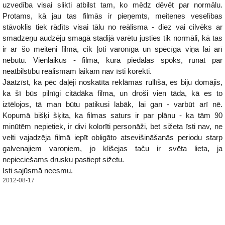
uzvedība visai slikti atbilst tam, ko mēdz dēvēt par normālu.
Protams, kā jau tas filmās ir pieņemts, meitenes veselības
stāvoklis tiek rādīts visai tālu no reālisma - diez vai cilvēks ar
smadzeņu audzēju smagā stadijā varētu justies tik normāli, kā tas
ir ar šo meiteni filmā, cik ļoti varonīga un spēcīga viņa lai arī
nebūtu. Vienlaikus - filmā, kurā piedalās spoks, runāt par
neatbilstību reālismam laikam nav īsti korekti.
Jāatzīst, ka pēc daļēji noskatīta reklāmas rullīša, es biju domājis,
ka šī būs pilnīgi citādāka filma, un droši vien tāda, kā es to
iztēlojos, tā man būtu patikusi labāk, lai gan - varbūt arī nē.
Kopumā bišķi šķita, ka filmas saturs ir par plānu - ka tām 90
minūtēm nepietiek, ir divi kolorīti personāži, bet sižeta īsti nav, ne
velti vajadzēja filmā iepīt obligāto atsevišināšanās periodu starp
galvenajiem varoņiem, jo klišejas taču ir svēta lieta, ja
nepieciešams drusku pastiept sižetu.
Īsti sajūsmā neesmu.
2012-08-17