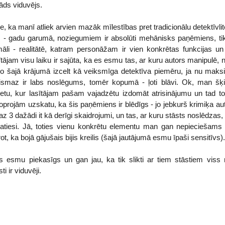
tāds viduvējs.
, ka manī atliek arvien mazāk mīlestības pret tradicionālu detektīvliter
m - gadu garumā, noziegumiem ir absolūti mehānisks paņēmiens, tik
āli - realitātē, katram personāžam ir vien konkrētas funkcijas un 
tājam visu laiku ir sajūta, ka es esmu tas, ar kuru autors manipulē,
ko šajā krājumā izcelt kā veiksmīga detektīva piemēru, ja nu maksi
ismaz ir labs noslēgums, tomēr kopumā - ļoti blāvi. Ok, man šķie
ietu, kur lasītājam pašam vajadzētu izdomāt atrisinājumu un tad to
oprojām uzskatu, ka šis paņēmiens ir blēdīgs - jo jebkurš krimiķa au
z 3 dažādi it kā derīgi skaidrojumi, un tas, ar kuru stāsts noslēdzas,
atiesi. Jā, toties vienu konkrētu elementu man gan nepieciešams iz
ot, ka bojā gājušais bijis kreilis (šajā jautājumā esmu īpaši sensitīvs).
s esmu piekasīgs un gan jau, ka tik slikti ar tiem stāstiem viss n
i ir viduvēji.