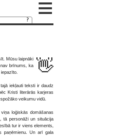
≡
īt. Mūsu laipnāki
👋
to nav brīnums, ka
 iepazīto.
ajā iekļauti teksti ir daudz
 Kristi literārās karjeras
as spožāko veikumu vidū.
un viņa loģiskās domāšanas
 tā personāži un situācija
sībā tur ir viens elements,
as paņēmienu. Un arī gala