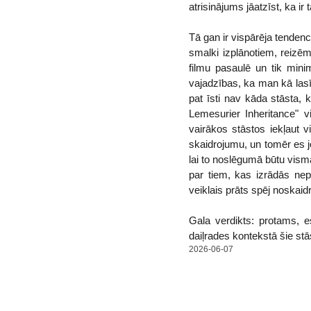
atrisinājums jāatzīst, ka ir 
Tā gan ir vispārēja tendence
smalki izplānotiem, reizē
filmu pasaulē un tik minim
vajadzības, ka man kā lasī
pat īsti nav kāda stāsta, 
Lemesurier Inheritance" v
vairākos stāstos iekļaut v
skaidrojumu, un tomēr es j
lai to noslēgumā būtu visma
par tiem, kas izrādās nep
veiklais prāts spēj noskaidr
Gala verdikts: protams, e
daiļrades kontekstā šie stāst
2026-06-07