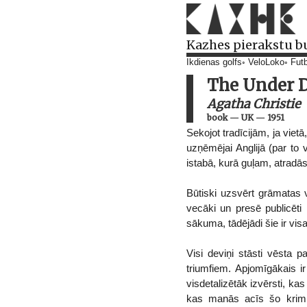
Kazhes pierakstu b
Ikdienas golfs
VeloLoko
Futb
The Under D
Agatha Christie
book
—
UK
—
1951
Sekojot tradīcijām, ja vie
uzņēmējai Anglijā (par to v
istabā, kurā guļam, atradās
Būtiski uzsvērt grāmatas vē
vecāki un presē publicēti
sākuma, tādējādi šie ir vis
Visi deviņi stāsti vēsta 
triumfiem. Apjomīgākais i
visdetalizētāk izvērsti, k
kas manās acīs šo krimiķ