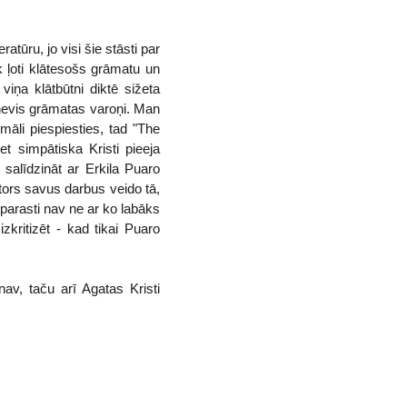
atūru, jo visi šie stāsti par
 ļoti klātesošs grāmatu un
viņa klātbūtni diktē sižeta
 nevis grāmatas varoņi. Man
māli piespiesties, tad "The
t simpātiska Kristi pieeja
 salīdzināt ar Erkila Puaro
tors savus darbus veido tā,
 parasti nav ne ar ko labāks
kritizēt - kad tikai Puaro
av, taču arī Agatas Kristi