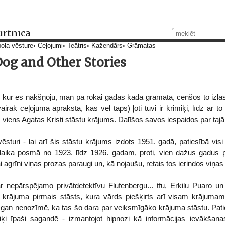
urtnīca
ola vēsture
Ceļojumi
Teātris
Kažendārs
Grāmatas
og and Other Stories
tā, kur es nakšņoju, man pa rokai gadās kāda grāmata, cenšos to izlas
airāk ceļojuma aprakstā, kas vēl taps) ļoti tuvi ir krimiķi, līdz ar 
 viens Agatas Kristi stāstu krājums. Dalīšos savos iespaidos par tajā
sturi - lai arī šis stāstu krājums izdots 1951. gadā, patiesībā visi t
 laika posmā no 1923. līdz 1926. gadam, proti, vien dažus gadus pēc
ai agrīni viņas prozas paraugi un, kā nojaušu, retais tos ierindos viņ
par nepārspējamo privātdetektīvu Flufenbergu... tfu, Erkilu Puaro 
r krājuma pirmais stāsts, kura vārds piešķirts arī visam krājumam,
as gan nenozīmē, ka tas šo dara par veiksmīgāko krājuma stāstu. Patie
i īpaši sagandē - izmantojot hipnozi kā informācijas ievākšan