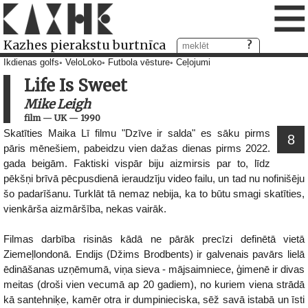
≡
Kazhes pierakstu burtnīca
Ikdienas golfs
VeloLoko
Futbola vēsture
Ceļojumi
Life Is Sweet
Mike Leigh
film
—
UK
—
1990
Skatīties Maika Lī filmu "Dzīve ir salda" es sāku pirms
8
pāris mēnešiem, pabeidzu vien dažas dienas pirms 2022.
gada beigām. Faktiski vispār biju aizmirsis par to, līdz
pēkšņi brīvā pēcpusdienā ieraudzīju video failu, un tad nu nofinišēju
šo padarīšanu. Turklāt tā nemaz nebija, ka to būtu smagi skatīties,
vienkārša aizmāršība, nekas vairāk.
Filmas darbība risinās kādā ne pārāk precīzi definētā vietā
Ziemeļlondonā. Endijs (Džims Brodbents) ir galvenais pavārs lielā
ēdināšanas uzņēmumā, viņa sieva - mājsaimniece, ģimenē ir divas
meitas (droši vien vecumā ap 20 gadiem), no kuriem viena strādā
kā santehniķe, kamēr otra ir dumpinieciska, sēž savā istabā un īsti