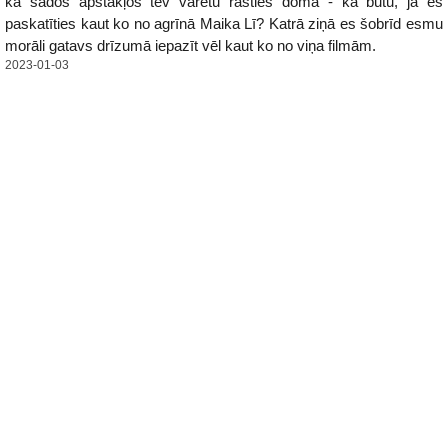
ka šādos apstākļos tev varētu rasties domā - kā būtu, ja es
paskatīties kaut ko no agrīnā Maika Lī? Katrā ziņā es šobrīd esmu
morāli gatavs drīzumā iepazīt vēl kaut ko no viņa filmām.
2023-01-03