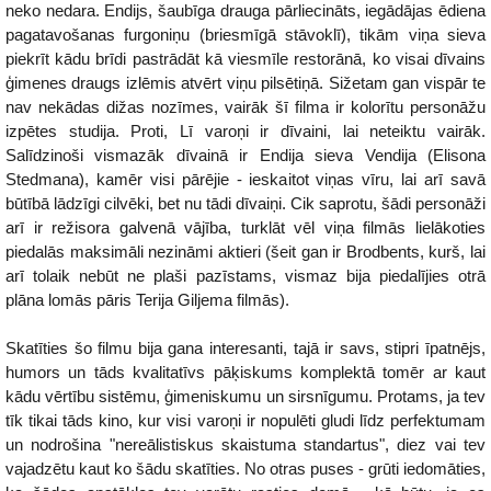
neko nedara. Endijs, šaubīga drauga pārliecināts, iegādājas ēdiena
pagatavošanas furgoniņu (briesmīgā stāvoklī), tikām viņa sieva
piekrīt kādu brīdi pastrādāt kā viesmīle restorānā, ko visai dīvains
ģimenes draugs izlēmis atvērt viņu pilsētiņā. Sižetam gan vispār te
nav nekādas dižas nozīmes, vairāk šī filma ir kolorītu personāžu
izpētes studija. Proti, Lī varoņi ir dīvaini, lai neteiktu vairāk.
Salīdzinoši vismazāk dīvainā ir Endija sieva Vendija (Elisona
Stedmana), kamēr visi pārējie - ieskaitot viņas vīru, lai arī savā
būtībā lādzīgi cilvēki, bet nu tādi dīvaiņi. Cik saprotu, šādi personāži
arī ir režisora galvenā vājība, turklāt vēl viņa filmās lielākoties
piedalās maksimāli nezināmi aktieri (šeit gan ir Brodbents, kurš, lai
arī tolaik nebūt ne plaši pazīstams, vismaz bija piedalījies otrā
plāna lomās pāris Terija Giljema filmās).
Skatīties šo filmu bija gana interesanti, tajā ir savs, stipri īpatnējs,
humors un tāds kvalitatīvs pāķiskums komplektā tomēr ar kaut
kādu vērtību sistēmu, ģimeniskumu un sirsnīgumu. Protams, ja tev
tīk tikai tāds kino, kur visi varoņi ir nopulēti gludi līdz perfektumam
un nodrošina "nereālistiskus skaistuma standartus", diez vai tev
vajadzētu kaut ko šādu skatīties. No otras puses - grūti iedomāties,