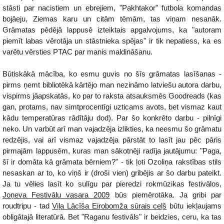
stāsti par nacistiem un ebrejiem, "Pakhtakor" futbola komandas
bojāeju, Ziemas karu un citām tēmām, tas viņam nesanāk.
Grāmatas pēdējā lappusē izteiktais apgalvojums, ka "autoram
piemīt labas vērotāja un stāstnieka spējas" ir tik nepatiess, ka es
varētu vērsties PTAC par manis maldināšanu.
Būtiskākā mācība, ko esmu guvis no šīs grāmatas lasīšanas -
pirms ņemt bibliotēkā kārtējo man nezināmo latviešu autora darbu,
vispirms jāapskatās, ko par to raksta atsauksmēs Goodreads (kas
gan, protams, nav simtprocentīgi uzticams avots, bet vismaz kaut
kādu temperatūras rādītāju dod). Par šo konkrēto darbu - pilnīgi
neko. Un varbūt arī man vajadzēja izlikties, ka neesmu šo grāmatu
redzējis, vai arī vismaz vajadzēja pārstāt to lasīt jau pēc pāris
pirmajām lappusēm, kuras man sākotnēji radīja jautājumu: "Paga,
šī ir domāta kā grāmata bērniem?" - tik ļoti Ozoliņa rakstības stils
nesaskan ar to, ko viņš ir (droši vien) gribējis ar šo darbu pateikt.
Ja tu vēlies lasīt ko sulīgu par pieredzi rokmūzikas festivālos,
Joņeva Festivālu vasara 2009
būs piemērotāka. Ja gribi par
roudtripu - tad
Viļa Lācīša Eirobomža sūrais ceļš
būtu iekļaujams
obligātajā literatūrā. Bet "Raganu festivāls" ir beidzies, ceru, ka tas