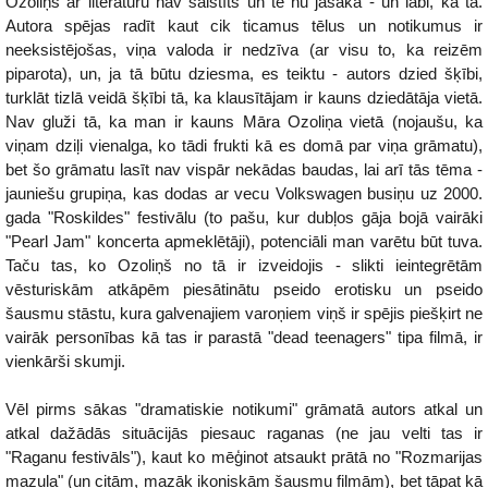
Ozoliņš ar literatūru nav saistīts un te nu jāsaka - un labi, ka tā.
Autora spējas radīt kaut cik ticamus tēlus un notikumus ir
neeksistējošas, viņa valoda ir nedzīva (ar visu to, ka reizēm
piparota), un, ja tā būtu dziesma, es teiktu - autors dzied šķībi,
turklāt tizlā veidā šķībi tā, ka klausītājam ir kauns dziedātāja vietā.
Nav gluži tā, ka man ir kauns Māra Ozoliņa vietā (nojaušu, ka
viņam dziļi vienalga, ko tādi frukti kā es domā par viņa grāmatu),
bet šo grāmatu lasīt nav vispār nekādas baudas, lai arī tās tēma -
jauniešu grupiņa, kas dodas ar vecu Volkswagen busiņu uz 2000.
gada "Roskildes" festivālu (to pašu, kur dubļos gāja bojā vairāki
"Pearl Jam" koncerta apmeklētāji), potenciāli man varētu būt tuva.
Taču tas, ko Ozoliņš no tā ir izveidojis - slikti ieintegrētām
vēsturiskām atkāpēm piesātinātu pseido erotisku un pseido
šausmu stāstu, kura galvenajiem varoņiem viņš ir spējis piešķirt ne
vairāk personības kā tas ir parastā "dead teenagers" tipa filmā, ir
vienkārši skumji.
Vēl pirms sākas "dramatiskie notikumi" grāmatā autors atkal un
atkal dažādās situācijās piesauc raganas (ne jau velti tas ir
"Raganu festivāls"), kaut ko mēģinot atsaukt prātā no "Rozmarijas
mazuļa" (un citām, mazāk ikoniskām šausmu filmām), bet tāpat kā