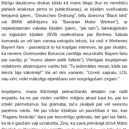
līdzīgu daudzumu drukas kļūdu kā mans blogs (kur es nemēdzu
pārlasīt ierakstus pirms to publicēšanas), ar kļūdām svešvalodu
lietojumā (piem., "Deutsches Ordnung", bītlu dziesma "Black bird"
vai BMW atšifrējums kā "Bavarian Motor Werken"), ar
nepiedodamām valodas kļūdām (piem., "pie tam"), faktoloģiskām
un loģiskām kļūdām (BVB nodēvēšana par Berlīnes futbola
komandu un vēl tam varoņa sekojošs teksts, ka viņš ir Minhenes
Bayern fans - pasniedzot to kā kopīgas intereses, lai gan skaidrs,
ka neviens Dortmundes Borussia cienītājs neuzskatīs Bayern fanu
par savējo, jo "mums abiem patīk futbols"). Vienīgais iespējamais
redaktores attaisnojums varētu būt: "Tu iedomāties nevari, kāds tas
teksts bija sākotnēji!" Vai arī otrs variants: "Uzreiz sapratu, LOL
nau vērc veikt mākslīgo elpināšanu sen nosprāgušam zirgam."
Iespējams, mana līdzšinējā piekasīšanās detaļām var radīt
iespaidu, ka es par visām varītēm mēģinu atrast kaut ko, par ko
izteikt pārmetumus šai grāmatai, taču skalpeli pat vēl neesmu
paņēmis rokās. Ne jau sīkās kļūdiņas un paviršības ir tas, kas
"Raganu festivālu" dara par bezvērtīgu grāmatu, bet gan tas fakts,
ka tā ir gaužām vāji uzrakstīta. Zinu, ka savā primārajā dzīvē Māris